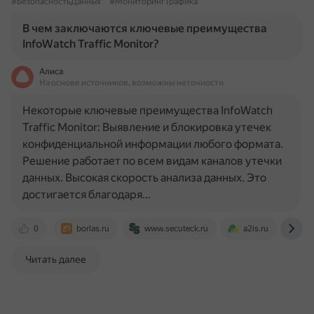
#БезопасностьДанных
#МониторингТрафика
В чем заключаются ключевые преимущества
InfoWatch Traffic Monitor?
Алиса
На основе источников, возможны неточности
Некоторые ключевые преимущества InfoWatch
Traffic Monitor: Выявление и блокировка утечек
конфиденциальной информации любого формата.
Решение работает по всем видам каналов утечки
данных. Высокая скорость анализа данных. Это
достигается благодаря…
0
borlas.ru
www.secuteck.ru
a2is.ru
ww
Читать далее