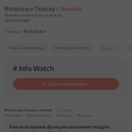
Вопросы к Поиску 
с Алисой
Примеры ответов Поиска с Алисой
Что это такое?
Главная
/
#Info Watch
Наука и образование
Культура и искусство
Психология и отн
# Info Watch
Задать свой вопрос
Вопрос для Поиска с Алисой
27 января
#InfoWatch
#DeviceMonitor
#Функции
#Модуль
Какие основные функции выполняет модуль