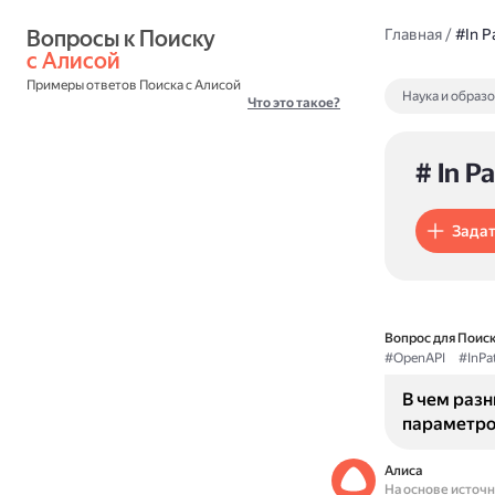
Вопросы к Поиску 
Главная
/
#In P
с Алисой
Примеры ответов Поиска с Алисой
Наука и образ
Что это такое?
# In P
Задат
Вопрос для Поиск
#OpenAPI
#InPa
В чем разн
параметро
Алиса
На основе источ