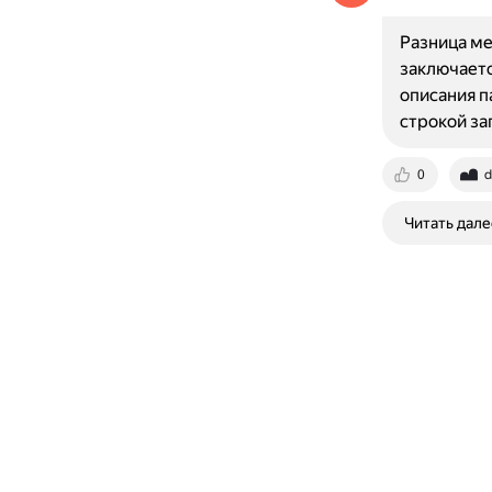
Разница ме
заключаетс
описания п
строкой за
0
d
Читать дале