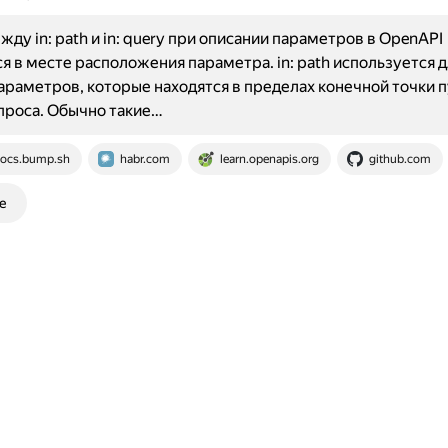
жду in: path и in: query при описании параметров в OpenAPI
я в месте расположения параметра. in: path используется д
араметров, которые находятся в пределах конечной точки п
проса. Обычно такие…
ocs.bump.sh
habr.com
learn.openapis.org
github.com
е