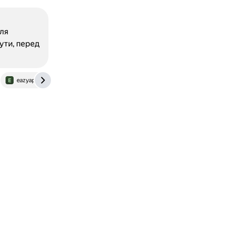
ля
ути, перед
eazyapi-1.gitbook.io