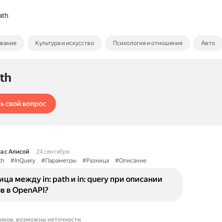
ath
ование
Культура и искусство
Психология и отношения
Авто
ath
ь свой вопрос
а с Алисой
24 сентября
th
#InQuery
#Параметры
#Разница
#Описание
ица между in: path и in: query при описании
в в OpenAPI?
ников, возможны неточности