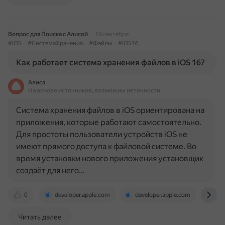
Вопрос для Поиска с Алисой
19 сентября
#IOS
#СистемаХранения
#Файлы
#IOS16
Как работает система хранения файлов в iOS 16?
Алиса
На основе источников, возможны неточности
Система хранения файлов в iOS ориентирована на
приложения, которые работают самостоятельно.
Для простоты пользователи устройств iOS не
имеют прямого доступа к файловой системе. Во
время установки нового приложения установщик
создаёт для него…
0
developer.apple.com
developer.apple.com
rei
Читать далее