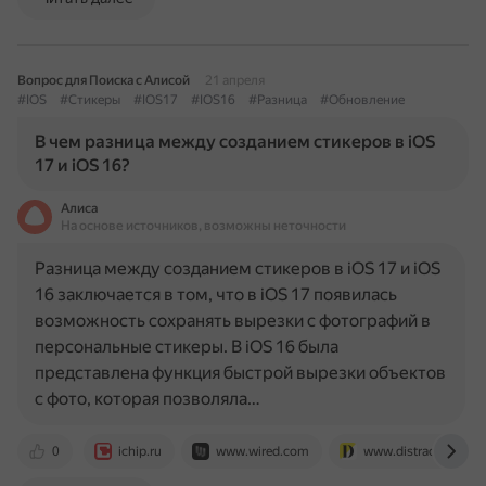
Вопрос для Поиска с Алисой
21 апреля
#IOS
#Стикеры
#IOS17
#IOS16
#Разница
#Обновление
В чем разница между созданием стикеров в iOS
17 и iOS 16?
Алиса
На основе источников, возможны неточности
Разница между созданием стикеров в iOS 17 и iOS
16 заключается в том, что в iOS 17 появилась
возможность сохранять вырезки с фотографий в
персональные стикеры. В iOS 16 была
представлена функция быстрой вырезки объектов
с фото, которая позволяла…
0
ichip.ru
www.wired.com
www.distractify.com