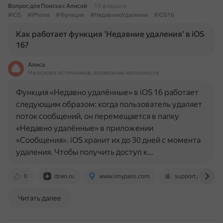
Вопрос для Поиска с Алисой
19 февраля
#IOS
#IPhone
#Функция
#НедавниеУдаления
#IOS16
Как работает функция 'Недавние удаления' в iOS
16?
Алиса
На основе источников, возможны неточности
Функция «Недавно удалённые» в iOS 16 работает
следующим образом: когда пользователь удаляет
поток сообщений, он перемещается в папку
«Недавно удалённые» в приложении
«Сообщения». iOS хранит их до 30 дней с момента
удаления. Чтобы получить доступ к…
0
dzen.ru
www.imypass.com
support.apple.co
Читать далее