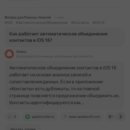
Вопрос для Поиска с Алисой
1 мая
#IOS
#АвтоматическоеОбъединение
#Контакты
#IOS16
Как работает автоматическое объединение
контактов в iOS 16?
Алиса
На основе источников, возможны неточности
Автоматическое объединение контактов в iOS 16
работает на основе анализа записей и
сопоставления данных. Если в приложении
«Контакты» есть дубликаты, то на главной
странице появляется предложение объединить их.
Контакты идентифицируются как…
0
appleinsider.ru
www.apeaksoft.com
screenra
Читать далее