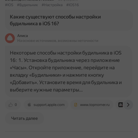
#IOS
#Будильник
#Настройка
#IOS16
Какие существуют способы настройки
будильника в iOS 16?
Алиса
На основе источников, возможны неточности
Некоторые способы настройки будильника в iOS
16: 1. Установка будильника через приложение
«Часы». Откройте приложение, перейдите на
вкладку «Будильники» и нажмите кнопку
«Добавить». Установите время для будильника и
выберите нужные параметры…
0
support.apple.com
www.topnomer.ru
istore-d
Читать далее