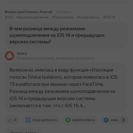
Вопрос для Поиска с Алисой
28 марта
#IOS
#Шумоподавление
#Технологии
#Смартфоны
#IOS16
В чем разница между режимами
шумоподавления на iOS 16 и предыдущих
версиях системы?
Алиса
На основе источников, возможны неточности
Возможно, имелась в виду функция «Изоляция
голоса» (Voice Isolation), которая появилась в iOS
15 и работала при звонках через FaceTime.
Разница между режимами шумоподавления на
iOS 16 и предыдущих версиях системы
заключается в том, что с iOS 16.4…
0
shop.gestore.ru
appleinsider.ru
www.iphones.