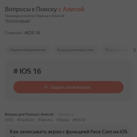
Вопросы к Поиску 
с Алисой
Примеры ответов Поиска с Алисой
Что это такое?
Главная
/
#IOS 16
Наука и образование
Культура и искусство
Психология и отн
# IOS 16
Задать свой вопрос
Вопрос для Поиска с Алисой
20 марта
#IOS
#FaceCam
#Запись
#Экран
#IOS16
Как записывать экран с функцией Face Cam на iOS