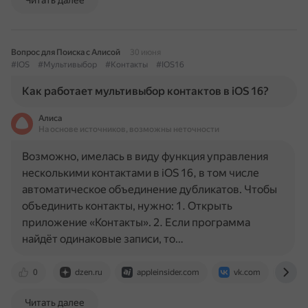
Читать далее
Вопрос для Поиска с Алисой
30 июня
#IOS
#Мультивыбор
#Контакты
#IOS16
Как работает мультивыбор контактов в iOS 16?
Алиса
На основе источников, возможны неточности
Возможно, имелась в виду функция управления
несколькими контактами в iOS 16, в том числе
автоматическое объединение дубликатов. Чтобы
объединить контакты, нужно: 1. Открыть
приложение «Контакты». 2. Если программа
найдёт одинаковые записи, то…
0
dzen.ru
appleinsider.com
vk.com
www
Читать далее