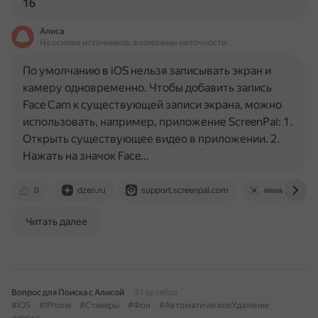
16
Алиса
На основе источников, возможны неточности
По умолчанию в iOS нельзя записывать экран и
камеру одновременно. Чтобы добавить запись
Face Cam к существующей записи экрана, можно
использовать, например, приложение ScreenPal: 1.
Открыть существующее видео в приложении. 2.
Нажать на значок Face…
0
dzen.ru
support.screenpal.com
www.anyrec.i
Читать далее
Вопрос для Поиска с Алисой
31 октября
#IOS
#IPhone
#Стикеры
#Фон
#АвтоматическоеУдаление