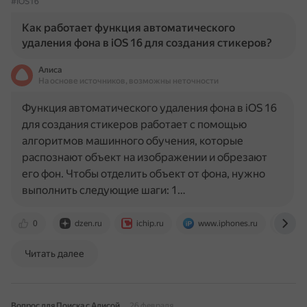
#IOS16
Как работает функция автоматического
удаления фона в iOS 16 для создания стикеров?
Алиса
На основе источников, возможны неточности
Функция автоматического удаления фона в iOS 16
для создания стикеров работает с помощью
алгоритмов машинного обучения, которые
распознают объект на изображении и обрезают
его фон. Чтобы отделить объект от фона, нужно
выполнить следующие шаги: 1…
0
dzen.ru
ichip.ru
www.iphones.ru
jour
Читать далее
Вопрос для Поиска с Алисой
26 февраля