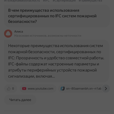
#ПожарнаяБезопасность
#IFC
#Сертификация
#Преимущества
В чем преимущества использования
сертифицированных по IFC систем пожарной
безопасности?
Алиса
На основе источников, возможны неточности
Некоторые преимущества использования систем
пожарной безопасности, сертифицированных по
IFC: Прозрачность и удобство совместной работы.
IFC-файлы содержат настроенные параметры и
атрибуты периферийных устройств пожарной
сигнализации, включая…
0
www.youtube.com
xn--80aamwnbh.xn--n1abu.xn--p1a
Читать далее