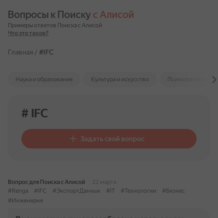
Вопросы к Поиску 
с Алисой
Примеры ответов Поиска с Алисой
Что это такое?
Главная
/
#IFC
Наука и образование
Культура и искусство
Психология и отн
# IFC
Задать свой вопрос
Вопрос для Поиска с Алисой
22 марта
#Renga
#IFC
#ЭкспортДанных
#IT
#Технологии
#Бизнес
#Инженерия