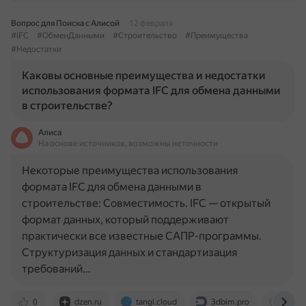
Вопрос для Поиска с Алисой
12 февраля
#IFC
#ОбменДанными
#Строительство
#Преимущества
#Недостатки
Каковы основные преимущества и недостатки
использования формата IFC для обмена данными
в строительстве?
Алиса
На основе источников, возможны неточности
Некоторые преимущества использования
формата IFC для обмена данными в
строительстве: Совместимость. IFC — открытый
формат данных, который поддерживают
практически все известные САПР-программы.
Структуризация данных и стандартизация
требований…
0
dzen.ru
tangl.cloud
3dbim.pro
educa