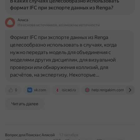
В каких случаях целесообразно использовать
формат IFC при экспорте данных из Renga?
Алиса
На основе источников, возможны неточности
Формат IFC при экспорте данных из Renga
целесообразно использовать в случаях, когда
нужно передать модель для объединения с
моделями других дисциплин, для визуальной
проверки или обнаружения коллизий, для
расчётов, на экспертизу. Некоторые…
0
vk.com
isicad.ru
help.rengabim.com
Читать далее
Вопрос для Поиска с Алисой
17 октября