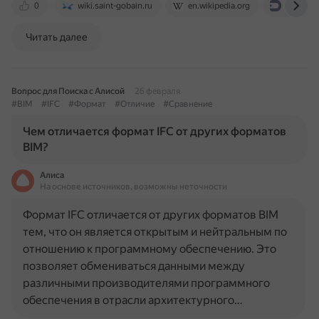
0
wiki.saint-gobain.ru
en.wikipedia.org
3dbim.p
Читать далее
Вопрос для Поиска с Алисой
26 февраля
#BIM
#IFC
#Формат
#Отличие
#Сравнение
Чем отличается формат IFC от других форматов
BIM?
Алиса
На основе источников, возможны неточности
Формат IFC отличается от других форматов BIM
тем, что он является открытым и нейтральным по
отношению к программному обеспечению. Это
позволяет обмениваться данными между
различными производителями программного
обеспечения в отрасли архитектурного…