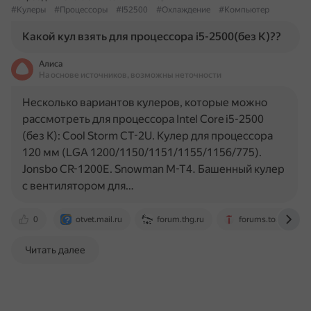
#Кулеры
#Процессоры
#I52500
#Охлаждение
#Компьютер
Какой кул взять для процессора i5-2500(без K)??
Алиса
На основе источников, возможны неточности
Несколько вариантов кулеров, которые можно
рассмотреть для процессора Intel Core i5-2500
(без K): Cool Storm CT-2U. Кулер для процессора
120 мм (LGA 1200/1150/1151/1155/1156/775).
Jonsbo CR-1200E. Snowman M-T4. Башенный кулер
с вентилятором для…
0
otvet.mail.ru
forum.thg.ru
forums.tomshardw
Читать далее