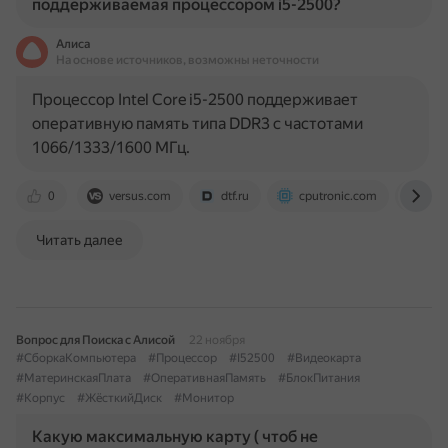
поддерживаемая процессором i5-2500?
Алиса
На основе источников, возможны неточности
Процессор Intel Core i5-2500 поддерживает
оперативную память типа DDR3 с частотами
1066/1333/1600 МГц.
0
versus.com
dtf.ru
cputronic.com
mar
Читать далее
Вопрос для Поиска с Алисой
22 ноября
#СборкаКомпьютера
#Процессор
#I52500
#Видеокарта
#МатеринскаяПлата
#ОперативнаяПамять
#БлокПитания
#Корпус
#ЖёсткийДиск
#Монитор
Какую максимальную карту ( чтоб не