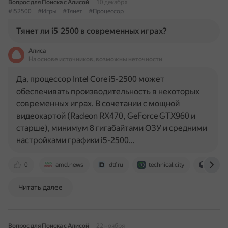
Вопрос для Поиска с Алисой
10 декабря
#I52500
#Игры
#Тянет
#Процессор
Тянет ли i5 2500 в современных играх?
Алиса
На основе источников, возможны неточности
Да, процессор Intel Core i5-2500 может
обеспечивать производительность в некоторых
современных играх. В сочетании с мощной
видеокартой (Radeon RX470, GeForce GTX960 и
старше), минимум 8 гигабайтами ОЗУ и средними
настройками графики i5-2500…
0
amd.news
dtf.ru
technical.city
yandex
Читать далее
Вопрос для Поиска с Алисой
22 ноября