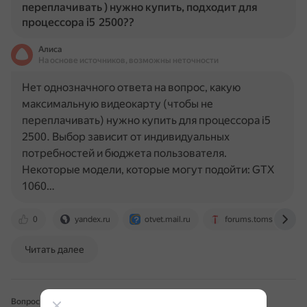
переплачивать ) нужно купить, подходит для
процессора i5 2500??
Алиса
На основе источников, возможны неточности
Нет однозначного ответа на вопрос, какую
максимальную видеокарту (чтобы не
переплачивать) нужно купить для процессора i5
2500. Выбор зависит от индивидуальных
потребностей и бюджета пользователя.
Некоторые модели, которые могут подойти: GTX
1060…
0
yandex.ru
otvet.mail.ru
forums.tomshardwar
Читать далее
Вопрос для Поиска с Алисой
22 ноября