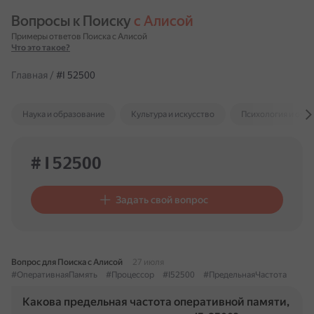
Вопросы к Поиску 
с Алисой
Примеры ответов Поиска с Алисой
Что это такое?
Главная
/
#I 52500
Наука и образование
Культура и искусство
Психология и отн
# I 52500
Задать свой вопрос
Вопрос для Поиска с Алисой
27 июля
#ОперативнаяПамять
#Процессор
#I52500
#ПредельнаяЧастота
Какова предельная частота оперативной памяти,