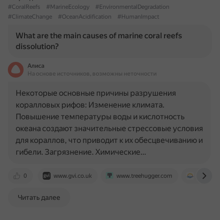
#CoralReefs
#MarineEcology
#EnvironmentalDegradation
#ClimateChange
#OceanAcidification
#HumanImpact
What are the main causes of marine coral reefs
dissolution?
Алиса
На основе источников, возможны неточности
Некоторые основные причины разрушения
коралловых рифов: Изменение климата.
Повышение температуры воды и кислотность
океана создают значительные стрессовые условия
для кораллов, что приводит к их обесцвечиванию и
гибели. Загрязнение. Химические…
0
www.gvi.co.uk
www.treehugger.com
www.ame
Читать далее