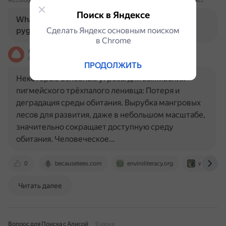
#EcologicalThreats
#ClimateChange
#HabitatLoss
#HumanImpact
Поиск в Яндексе
What are the main threats to the survival of the
pygmy three-toed sloth?
Сделать Яндекс основным поиском
в Сhrome
Алиса
На основе источников, возможны неточности
ПРОДОЛЖИТЬ
Некоторые основные угрозы для выживания
пигмейского трёхпалого ленивца: Потеря и
деградация среды обитания. Вырубка мангровых
лесов для развития, даже в небольшом масштабе,
значительно сокращает доступную среду
обитания. Человеческое…
0
becausetees.com
enviroliteracy.org
worlddeer
Читать далее
Вопрос для Поиска с Алисой
9 июня