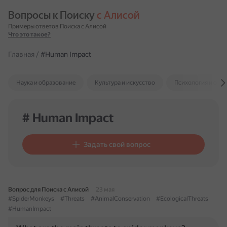
Вопросы к Поиску 
с Алисой
Примеры ответов Поиска с Алисой
Что это такое?
Главная
/
#Human Impact
Наука и образование
Культура и искусство
Психология и отн
# Human Impact
Задать свой вопрос
Вопрос для Поиска с Алисой
23 мая
#SpiderMonkeys
#Threats
#AnimalConservation
#EcologicalThreats
#HumanImpact