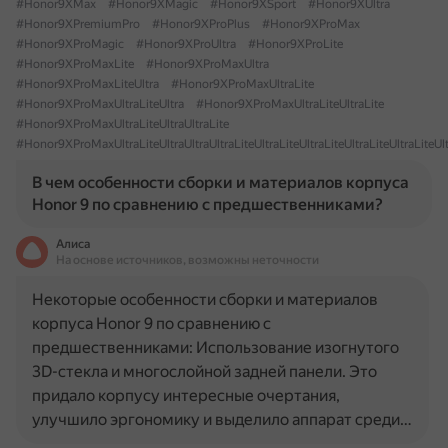
#Honor9XMax
#Honor9XMagic
#Honor9XSport
#Honor9XUltra
#Honor9XPremiumPro
#Honor9XProPlus
#Honor9XProMax
#Honor9XProMagic
#Honor9XProUltra
#Honor9XProLite
#Honor9XProMaxLite
#Honor9XProMaxUltra
#Honor9XProMaxLiteUltra
#Honor9XProMaxUltraLite
#Honor9XProMaxUltraLiteUltra
#Honor9XProMaxUltraLiteUltraLite
#Honor9XProMaxUltraLiteUltraUltraLite
#Honor9XProMaxUltraLiteUltraUltraUltraLiteUltraLiteUltraLiteUltraLiteUltraLiteUltraUlt
В чем особенности сборки и материалов корпуса
Honor 9 по сравнению с предшественниками?
Алиса
На основе источников, возможны неточности
Некоторые особенности сборки и материалов
корпуса Honor 9 по сравнению с
предшественниками: Использование изогнутого
3D-стекла и многослойной задней панели. Это
придало корпусу интересные очертания,
улучшило эргономику и выделило аппарат среди…