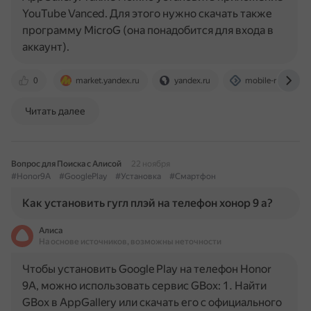
YouTube Vanced. Для этого нужно скачать также
программу MicroG (она понадобится для входа в
аккаунт).
0
market.yandex.ru
yandex.ru
mobile-review.c
Читать далее
Вопрос для Поиска с Алисой
22 ноября
#Honor9A
#GooglePlay
#Установка
#Смартфон
Как установить гугл плэй на телефон хонор 9 а?
Алиса
На основе источников, возможны неточности
Чтобы установить Google Play на телефон Honor
9A, можно использовать сервис GBox: 1. Найти
GBox в AppGallery или скачать его с официального