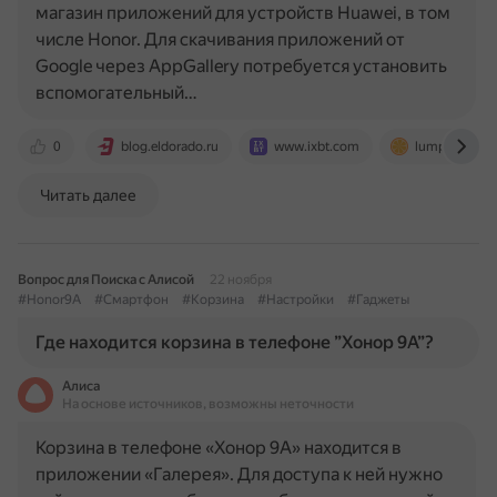
магазин приложений для устройств Huawei, в том
числе Honor. Для скачивания приложений от
Google через AppGallery потребуется установить
вспомогательный…
0
blog.eldorado.ru
www.ixbt.com
lumpics.ru
Читать далее
Вопрос для Поиска с Алисой
22 ноября
#Honor9A
#Смартфон
#Корзина
#Настройки
#Гаджеты
Где находится корзина в телефоне ”Хонор 9А”?
Алиса
На основе источников, возможны неточности
Корзина в телефоне «Хонор 9А» находится в
приложении «Галерея». Для доступа к ней нужно