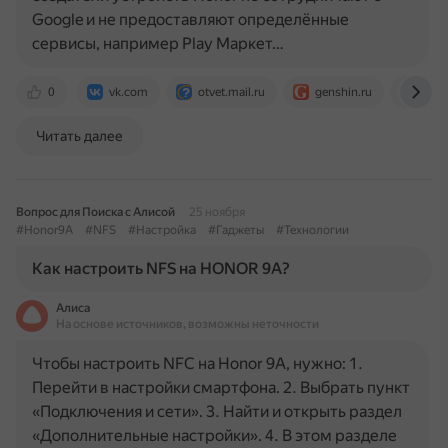
Google и не предоставляют определённые
сервисы, например Play Маркет…
0
vk.com
otvet.mail.ru
genshin.ru
rbk
Читать далее
Вопрос для Поиска с Алисой
25 ноября
#Honor9A
#NFS
#Настройка
#Гаджеты
#Технологии
Как настроить NFS на HONOR 9A?
Алиса
На основе источников, возможны неточности
Чтобы настроить NFC на Honor 9A, нужно: 1.
Перейти в настройки смартфона. 2. Выбрать пункт
«Подключения и сети». 3. Найти и открыть раздел
«Дополнительные настройки». 4. В этом разделе