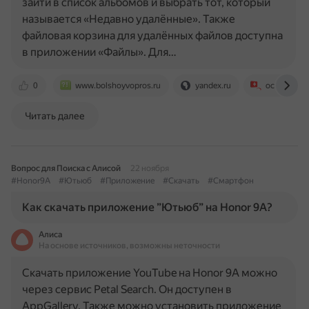
зайти в список альбомов и выбрать тот, который
называется «Недавно удалённые». Также
файловая корзина для удалённых файлов доступна
в приложении «Файлы». Для…
0
www.bolshoyvopros.ru
yandex.ru
ocomp.info
Читать далее
Вопрос для Поиска с Алисой
22 ноября
#Honor9A
#Ютьюб
#Приложение
#Скачать
#Смартфон
Как скачать приложение ”Ютьюб” на Honor 9А?
Алиса
На основе источников, возможны неточности
Скачать приложение YouTube на Honor 9A можно
через сервис Petal Search. Он доступен в
AppGallery. Также можно установить приложение