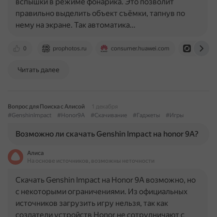
вспышки в режиме фонарика. Это позволит
правильно выделить объект съёмки, тапнув по
нему на экране. Так автоматика…
0
prophotos.ru
consumer.huawei.com
www.hon
Читать далее
Вопрос для Поиска с Алисой
1 декабря
#GenshinImpact
#Honor9A
#Скачивание
#Гаджеты
#Игры
Возможно ли скачать Genshin Impact на honor 9A?
Алиса
На основе источников, возможны неточности
Скачать Genshin Impact на Honor 9A возможно, но
с некоторыми ограничениями. Из официальных
источников загрузить игру нельзя, так как
создатели устройств Honor не сотрудничают с