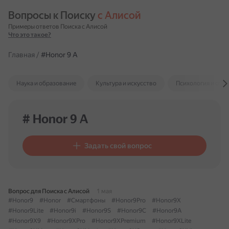
Вопросы к Поиску 
с Алисой
Примеры ответов Поиска с Алисой
Что это такое?
Главная
/
#Honor 9 A
Наука и образование
Культура и искусство
Психология и отн
# Honor 9 A
Задать свой вопрос
Вопрос для Поиска с Алисой
1 мая
#Honor9
#Honor
#Смартфоны
#Honor9Pro
#Honor9X
#Honor9Lite
#Honor9i
#Honor9S
#Honor9C
#Honor9A
#Honor9X9
#Honor9XPro
#Honor9XPremium
#Honor9XLite