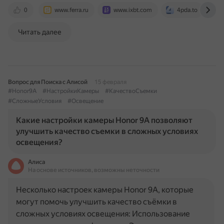
0
www.ferra.ru
www.ixbt.com
4pda.to
Читать далее
Вопрос для Поиска с Алисой
15 февраля
#Honor9A
#НастройкиКамеры
#КачествоСъемки
#СложныеУсловия
#Освещение
Какие настройки камеры Honor 9A позволяют
улучшить качество съемки в сложных условиях
освещения?
Алиса
На основе источников, возможны неточности
Несколько настроек камеры Honor 9A, которые
могут помочь улучшить качество съёмки в
сложных условиях освещения: Использование