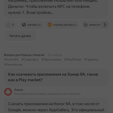
например, приложение «Кошелёк» или «Яндекс
Деньги». Чтобы включить NFC на телефоне,
нужно: 1. В настройках…
0
yandex.ru
market.yandex.ru
www.mobime.ru
Читать далее
Вопрос для Поиска с Алисой
22 ноября
#Honor9A
#Смартфон
#Приложение
#PlayMarket
#Гаджеты
#Технологии
Как скачивать приложения на Хонор 9А, такие
как в Play market?
Алиса
На основе источников, возможны неточности
Скачать приложения на Honor 9A, в том числе от
Google, можно через AppGallery. Это официальный