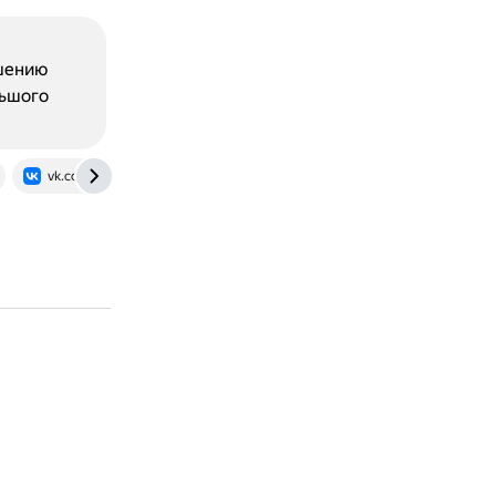
ьшению
льшого
vk.com