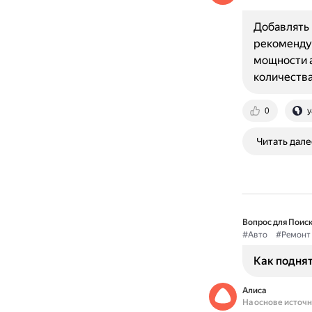
Добавлять 
рекоменду
мощности а
количества
0
y
Читать дале
Вопрос для Поиск
#Авто
#Ремонт
Как поднят
Алиса
На основе источ