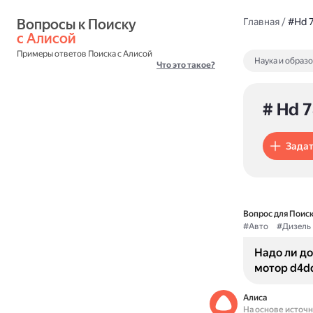
Вопросы к Поиску 
Главная
/
#Hd 
с Алисой
Примеры ответов Поиска с Алисой
Наука и образ
Что это такое?
# Hd 
Задат
Вопрос для Поиск
#Авто
#Дизель
Надо ли до
мотор d4d
Алиса
На основе источ