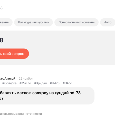
78
ование
Культура и искусство
Психология и отношения
Авто
78
ь свой вопрос
а с Алисой
22 ноября
#Солярка
#Масло
#Хундай
#Hd78
#D4dd
бавлять масло в солярку на хундай hd-78
d?
ников, возможны неточности