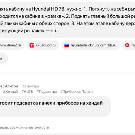
ять кабину на Hyundai HD 78, нужно: 1. Потянуть на себя ры
ходится на кабине в «рамке». 2. Поднять главный большой р
 замки кабины с обеих сторон. 3. На этом этапе кабину де
ксирующий рычажок — он…
ww.drive2.ru
gruzovod.ru
hyundaitruckclub.kamrbb.ru
fa
е
а с Алисой
22 ноября
#Хендай
#Hd78
#Подсветка
#ПриборнаяПанель
горит подсветка панели приборов на хендай
ников, возможны неточности