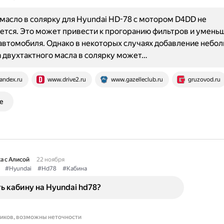
масло в солярку для Hyundai HD-78 с мотором D4DD не
ется. Это может привести к прогоранию фильтров и умен
втомобиля. Однако в некоторых случаях добавление небо
 двухтактного масла в солярку может…
andex.ru
www.drive2.ru
www.gazelleclub.ru
gruzovod.ru
е
а с Алисой
22 ноября
#Hyundai
#Hd78
#Кабина
ь кабину на Hyundai hd78?
ников, возможны неточности