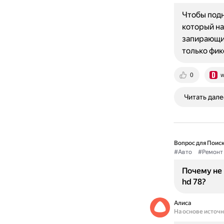
Чтобы подн
который на
запирающий
только фи
0
w
Читать дале
Вопрос для Поиск
#Авто
#Ремонт
Почему не 
hd 78?
Алиса
На основе источ