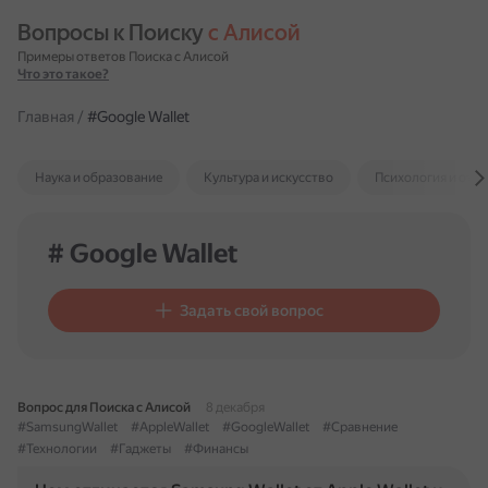
Вопросы к Поиску 
с Алисой
Примеры ответов Поиска с Алисой
Что это такое?
Главная
/
#Google Wallet
Наука и образование
Культура и искусство
Психология и отн
# Google Wallet
Задать свой вопрос
Вопрос для Поиска с Алисой
8 декабря
#SamsungWallet
#AppleWallet
#GoogleWallet
#Сравнение
#Технологии
#Гаджеты
#Финансы