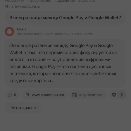
#GooglePay
#GoogleWallet
#Сравнение
#Сервисы
#ПлатёжныеСистемы
В чем разница между Google Pay и Google Wallet?
Алиса
На основе источников, возможны неточности
Основное различие между Google Pay и Google
Wallet в том, что первый сервис фокусируется на
оплате, а второй — на управлении цифровыми
активами. Google Pay — это система цифровых
платежей, которая позволяет хранить дебетовые,
кредитные карты и…
0
www.broowaha.com
blog.clover.com
www.sa
Читать далее