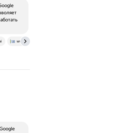
Google
зволяет
работать
ai
www.appsadmins.com
 Google