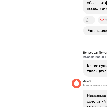
облачные ф
нескольким
0
w
Читать дале
Вопрос для Поиск
#GoogleТаблицы
Какие суще
таблицах?
Алиса
На основе источ
Несколько 
сочетаний 