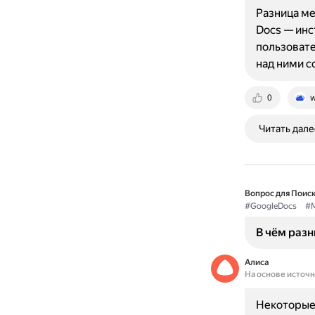
Разница ме
Docs — инс
пользовате
над ними 
0
w
Читать дале
Вопрос для Поиск
#GoogleDocs
#M
В чём разн
Алиса
На основе источ
Некоторые 