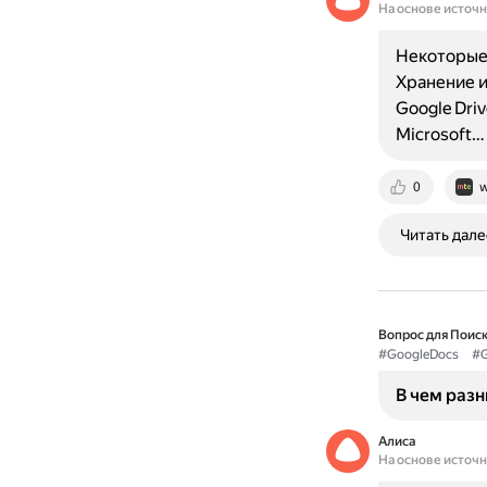
На основе источ
Некоторые 
Хранение и
Google Driv
Microsoft…
0
w
Читать дале
Вопрос для Поиск
#GoogleDocs
#G
В чем разн
Алиса
На основе источ