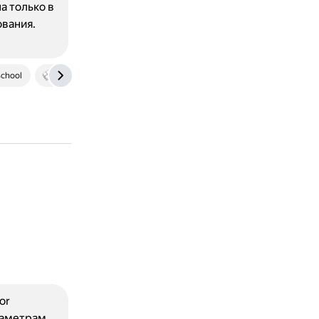
а только в
ования.
school
www.osp.ru
or
раметрам