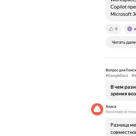
Copilot пр
Microsoft 
0
w
Читать дале
Вопрос для Поиск
#GoogleDocs
#W
В чем разн
зрения во
Алиса
На основе источ
Разница ме
совместной