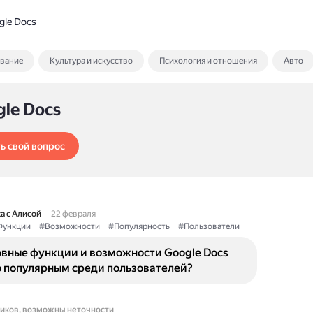
gle Docs
ование
Культура и искусство
Психология и отношения
Авто
gle Docs
ь свой вопрос
а с Алисой
22 февраля
ункции
#Возможности
#Популярность
#Пользователи
овные функции и возможности Google Docs
о популярным среди пользователей?
ников, возможны неточности