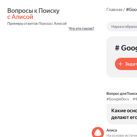
Вопросы к Поиску 
Главная
/
#Goo
с Алисой
Примеры ответов Поиска с Алисой
Наука и образ
Что это такое?
# Goo
Задат
Вопрос для Поиск
#GoogleDocs
#Ф
Какие осн
делают ег
Алиса
На основе источ