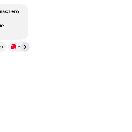
лают его
ме
ru
marketolog.mts.ru