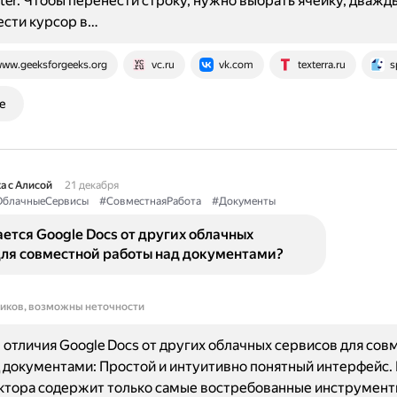
nter. Чтобы перенести строку, нужно выбрать ячейку, дважд
вести курсор в…
ww.geeksforgeeks.org
vc.ru
vk.com
texterra.ru
s
е
а с Алисой
21 декабря
блачныеСервисы
#СовместнаяРабота
#Документы
ется Google Docs от других облачных
для совместной работы над документами?
ников, возможны неточности
отличия Google Docs от других облачных сервисов для сов
 документами: Простой и интуитивно понятный интерфейс.
тора содержит только самые востребованные инструменты