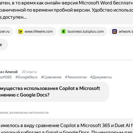
атен, в то время как онлайн-версия Microsoft Word бесплатн
раниченной по времени пробной версии. Удобство использ
s доступен…
zen.ru
www.lifewire.com
business.tutsplus.com
artwork.
е
а с Алисой
20 марта
soft365
#GoogleDocs
#Сравнение
#Технологии
#Документы
мущества использования Copilot в Microsoft
внению с Google Docs?
ников, возможны неточности
мелось в виду сравнение Copilot в Microsoft 365 и Duet AI f
 который работает в Gmail и Google Docs. По некоторым па