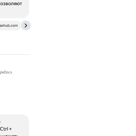
позволяют
ashub.com
timeweb.com
iokk38.ru
www.compsmag.co
leDocs
е
trl +