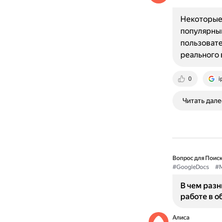
Некоторые 
популярным
пользоват
реального 
0
i
Читать дале
Вопрос для Поиск
#GoogleDocs
#M
В чем разн
работе в о
Алиса