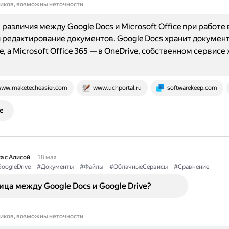
ников, возможны неточности
различия между Google Docs и Microsoft Office при работе 
 редактирование документов. Google Docs хранит документ
e, а Microsoft Office 365 — в OneDrive, собственном сервисе
ww.maketecheasier.com
www.uchportal.ru
softwarekeep.com
е
а с Алисой
18 мая
oogleDrive
#Документы
#Файлы
#ОблачныеСервисы
#Сравнение
ица между Google Docs и Google Drive?
ников, возможны неточности