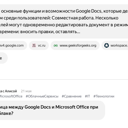
основные функции и возможности Google Docs, которые де
 среди пользователей: Совместная работа. Несколько
елей могут одновременно редактировать документ в режи
времени: вносить правки, оставлять…
pv4.google.com
vc.ru
www.geeksforgeeks.org
workspace.
е
а с Алисой
21 мая
icrosoftOffice
#ОблачныеСервисы
#Сравнение
#IT
#Технологии
ица между Google Docs и Microsoft Office при
блаке?