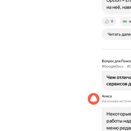
Option + E
на неё, на
0
w
Читать дале
Вопрос для Поиск
#GoogleDocs
#О
Чем отлича
сервисов 
Алиса
На основе источ
Некоторые 
работы над
меню редак