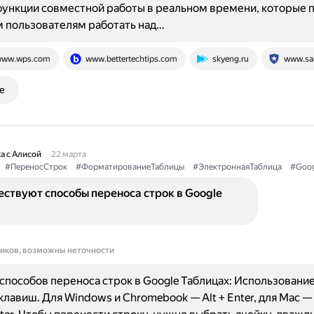
ункции совместной работы в реальном времени, которые 
 пользователям работать над…
ww.wps.com
www.bettertechtips.com
skyeng.ru
www.sa
е
а с Алисой
22 марта
#ПереносСтрок
#ФорматированиеТаблицы
#ЭлектроннаяТаблица
#Goog
ствуют способы переноса строк в Google
ников, возможны неточности
способов переноса строк в Google Таблицах: Использовани
клавиш. Для Windows и Chromebook — Alt + Enter, для Mac — C