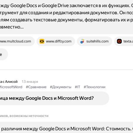
жду Google Docs и Google Drive заключается в их функциях. 
трумент для создания и редактирования документов. Он по
лям создавать текстовые документы, форматировать их и 
совместно…
ww.multcloud.com
www.diffzy.com
suitehills.com
texta.
е
а с Алисой
13 января
icrosoftWord
#Сравнение
#Документы
#IT
#Технологии
ица между Google Docs и Microsoft Word?
ников, возможны неточности
различия между Google Docs и Microsoft Word: Стоимость.