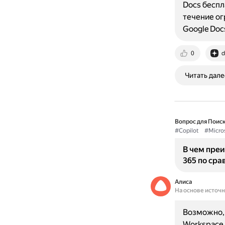
Docs беспл
течение ог
Google Doc
0
d
Читать дале
Вопрос для Поиск
#Copilot
#Micro
В чем преи
365 по сра
Алиса
На основе источ
Возможно, и
Workspace,