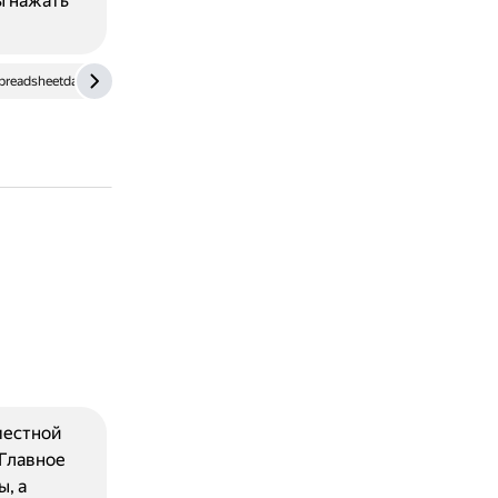
ы нажать
preadsheetdaddy.com
местной
 Главное
, а