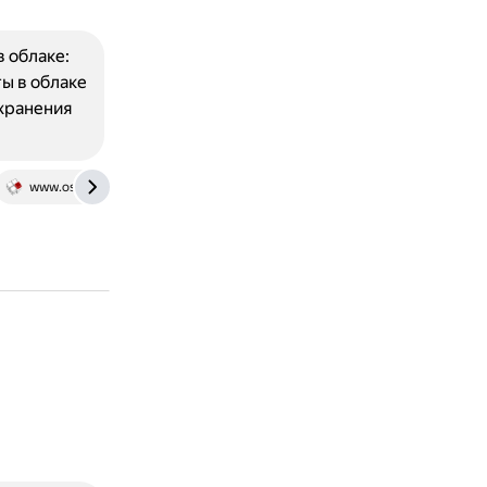
в облаке:
ы в облаке
 хранения
www.osp.ru
dzen.ru