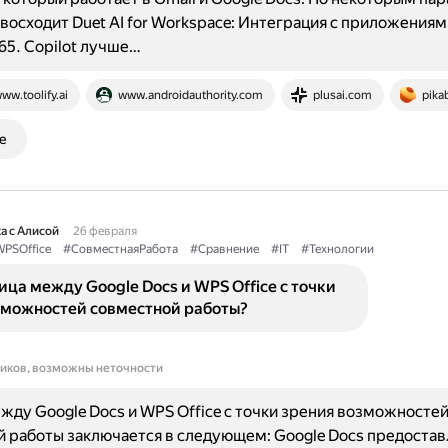
евосходит Duet AI for Workspace: Интеграция с приложениям
365. Copilot лучше…
ww.toolify.ai
www.androidauthority.com
plusai.com
pika
е
а с Алисой
26 февраля
PSOffice
#СовместнаяРабота
#Сравнение
#IT
#Технологии
ица между Google Docs и WPS Office с точки
зможностей совместной работы?
ников, возможны неточности
жду Google Docs и WPS Office с точки зрения возможносте
 работы заключается в следующем: Google Docs предостав