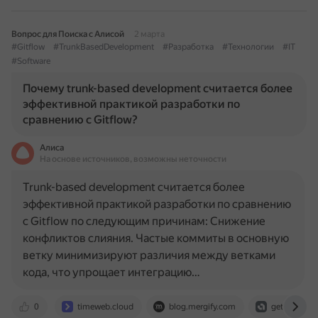
Вопрос для Поиска с Алисой
2 марта
#Gitflow
#TrunkBasedDevelopment
#Разработка
#Технологии
#IT
#Software
Почему trunk-based development считается более
эффективной практикой разработки по
сравнению с Gitflow?
Алиса
На основе источников, возможны неточности
Trunk-based development считается более
эффективной практикой разработки по сравнению
с Gitflow по следующим причинам: Снижение
конфликтов слияния. Частые коммиты в основную
ветку минимизируют различия между ветками
кода, что упрощает интеграцию…
0
timeweb.cloud
blog.mergify.com
get.assemb