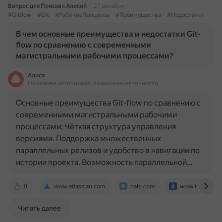
Вопрос для Поиска с Алисой
27 декабря
#Gitflow
#Git
#РабочиеПроцессы
#Преимущества
#Недостатки
В чем основные преимущества и недостатки Git-
flow по сравнению с современными
магистральными рабочими процессами?
Алиса
На основе источников, возможны неточности
Основные преимущества Git-flow по сравнению с
современными магистральными рабочими
процессами: Чёткая структура управления
версиями. Поддержка множественных
параллельных релизов и удобство в навигации по
истории проекта. Возможность параллельной…
0
www.atlassian.com
habr.com
www.toptal.co
Читать далее