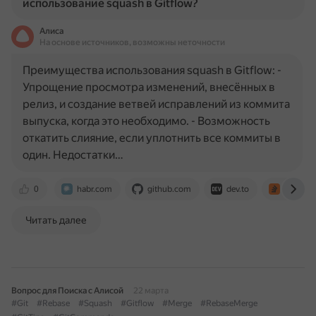
использование squash в Gitflow?
Алиса
На основе источников, возможны неточности
Преимущества использования squash в Gitflow: -
Упрощение просмотра изменений, внесённых в
релиз, и создание ветвей исправлений из коммита
выпуска, когда это необходимо. - Возможность
откатить слияние, если уплотнить все коммиты в
один. Недостатки…
0
habr.com
github.com
dev.to
stackov
Читать далее
Вопрос для Поиска с Алисой
22 марта
#Git
#Rebase
#Squash
#Gitflow
#Merge
#RebaseMerge