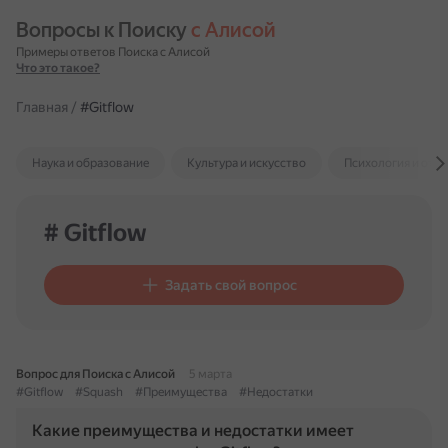
Вопросы к Поиску 
с Алисой
Примеры ответов Поиска с Алисой
Что это такое?
Главная
/
#Gitflow
Наука и образование
Культура и искусство
Психология и отн
# Gitflow
Задать свой вопрос
Вопрос для Поиска с Алисой
5 марта
#Gitflow
#Squash
#Преимущества
#Недостатки
Какие преимущества и недостатки имеет