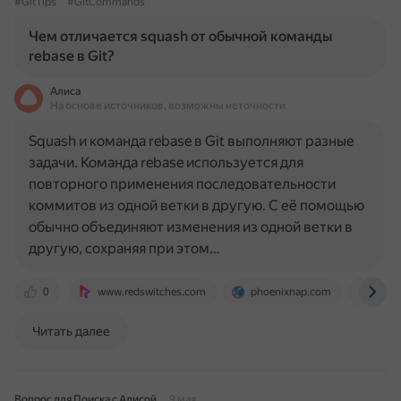
#GitTips
#GitCommands
Чем отличается squash от обычной команды
rebase в Git?
Алиса
На основе источников, возможны неточности
Squash и команда rebase в Git выполняют разные
задачи. Команда rebase используется для
повторного применения последовательности
коммитов из одной ветки в другую. С её помощью
обычно объединяют изменения из одной ветки в
другую, сохраняя при этом…
0
www.redswitches.com
phoenixnap.com
blog
Читать далее
Вопрос для Поиска с Алисой
9 мая