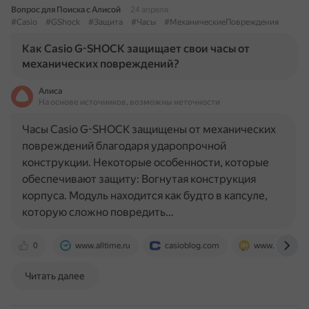
Вопрос для Поиска с Алисой
24 апреля
#Casio
#GShock
#Защита
#Часы
#МеханическиеПовреждения
Как Casio G-SHOCK защищает свои часы от
механических повреждений?
Алиса
На основе источников, возможны неточности
Часы Casio G-SHOCK защищены от механических
повреждений благодаря ударопрочной
конструкции. Некоторые особенности, которые
обеспечивают защиту: Вогнутая конструкция
корпуса. Модуль находится как будто в капсуле,
которую сложно повредить…
0
www.alltime.ru
casioblog.com
www.dhgate.
Читать далее