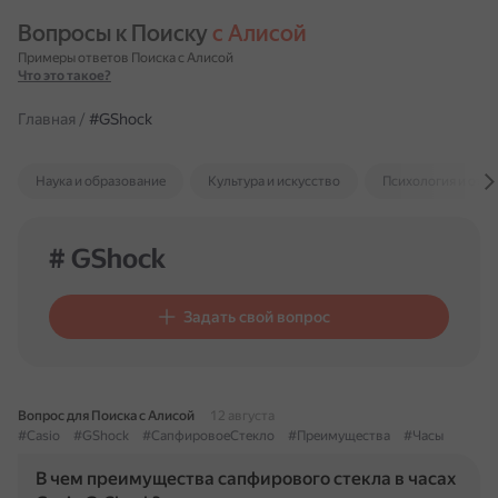
Вопросы к Поиску 
с Алисой
Примеры ответов Поиска с Алисой
Что это такое?
Главная
/
#GShock
Наука и образование
Культура и искусство
Психология и отн
# GShock
Задать свой вопрос
Вопрос для Поиска с Алисой
12 августа
#Casio
#GShock
#СапфировоеСтекло
#Преимущества
#Часы
В чем преимущества сапфирового стекла в часах