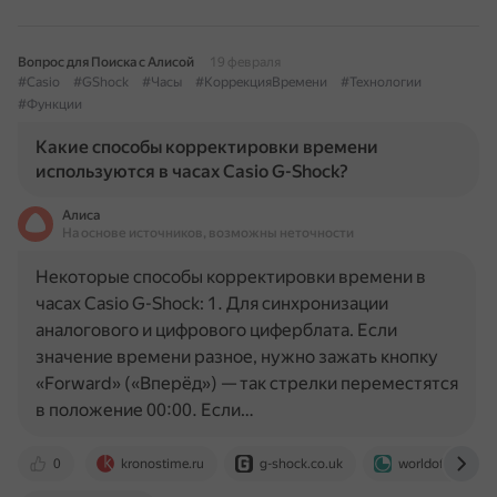
Вопрос для Поиска с Алисой
19 февраля
#Casio
#GShock
#Часы
#КоррекцияВремени
#Технологии
#Функции
Какие способы корректировки времени
используются в часах Casio G-Shock?
Алиса
На основе источников, возможны неточности
Некоторые способы корректировки времени в
часах Casio G-Shock: 1. Для синхронизации
аналогового и цифрового циферблата. Если
значение времени разное, нужно зажать кнопку
«Forward» («Вперёд») — так стрелки переместятся
в положение 00:00. Если…
0
kronostime.ru
g-shock.co.uk
worldofwatch.ru