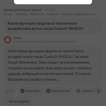
Вопрос для Поиска с Алисой
30 июня
#Casio
#GShock
#Функции
#Защита
#МагнитноеВоздействие
Какие функции защиты от магнитного
воздействия есть в часах Casio G-SHOCK?
Алиса
На основе источников, возможны неточности
Некоторые функции защиты от магнитного
воздействия в часах Casio G-SHOCK: Система
Tough Movement. Она следит за отклонениями
стрелок при воздействии перегрузок, тяжёлых
ударов, вибраций и магнитных полей. Точность
базовой настройки стрелок…
0
robb.report
www.ixbt.com
support.casio.com
Читать далее