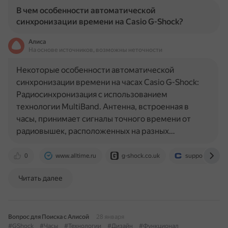
В чем особенности автоматической
синхронизации времени на Casio G-Shock?
Алиса
На основе источников, возможны неточности
Некоторые особенности автоматической
синхронизации времени на часах Casio G-Shock:
Радиосинхронизация с использованием
технологии MultiBand. Антенна, встроенная в
часы, принимает сигналы точного времени от
радиовышек, расположенных на разных…
0
www.alltime.ru
g-shock.co.uk
support.casio.
Читать далее
Вопрос для Поиска с Алисой
28 января
#GShock
#Часы
#Технологии
#Дизайн
#Функционал