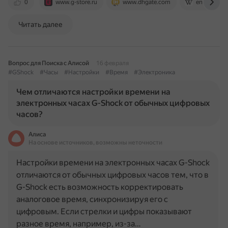
0
www.g-store.ru
www.dhgate.com
en.wikipedi
Читать далее
Вопрос для Поиска с Алисой
16 февраля
#GShock
#Часы
#Настройки
#Время
#Электроника
Чем отличаются настройки времени на
электронных часах G-Shock от обычных цифровых
часов?
Алиса
На основе источников, возможны неточности
Настройки времени на электронных часах G-Shock
отличаются от обычных цифровых часов тем, что в
G-Shock есть возможность корректировать
аналоговое время, синхронизируя его с
цифровым. Если стрелки и цифры показывают
разное время, например, из-за…