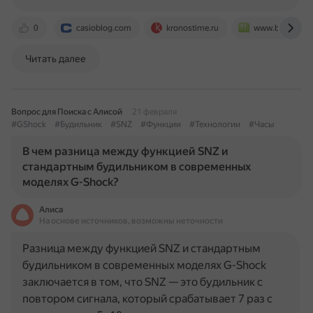
0
casioblog.com
kronostime.ru
www.bolshoyvo
Читать далее
Вопрос для Поиска с Алисой
21 февраля
#GShock
#Будильник
#SNZ
#Функции
#Технологии
#Часы
В чем разница между функцией SNZ и
стандартным будильником в современных
моделях G-Shock?
Алиса
На основе источников, возможны неточности
Разница между функцией SNZ и стандартным
будильником в современных моделях G-Shock
заключается в том, что SNZ — это будильник с
повтором сигнала, который срабатывает 7 раз с