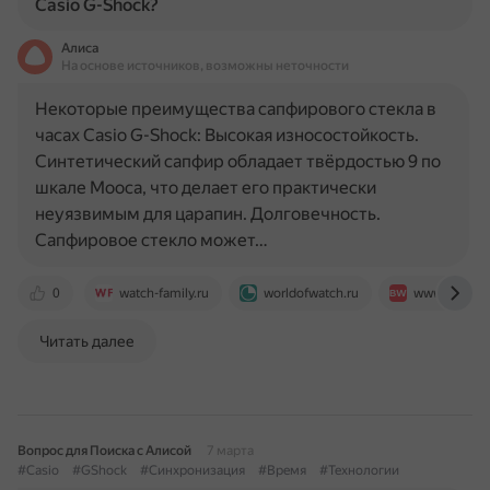
Casio G-Shock?
Алиса
На основе источников, возможны неточности
Некоторые преимущества сапфирового стекла в
часах Casio G-Shock: Высокая износостойкость.
Синтетический сапфир обладает твёрдостью 9 по
шкале Мооса, что делает его практически
неуязвимым для царапин. Долговечность.
Сапфировое стекло может…
0
watch-family.ru
worldofwatch.ru
www.bestwat
Читать далее
Вопрос для Поиска с Алисой
7 марта
#Casio
#GShock
#Синхронизация
#Время
#Технологии