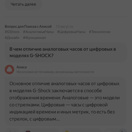
Читать далее
Вопрос для Поиска с Алисой
13 августа
#GShock
#АналоговыеЧасы
#ЦифровыеЧасы
#Технологии
#Дизайн
#Функционал
В чем отличие аналоговых часов от цифровых в
моделях G-SHOCK?
Алиса
На основе источников, возможны неточности
Основное отличие аналоговых часов от цифровых
в моделях G-Shock заключается в способе
отображения времени: Аналоговые — это модели
со стрелками. Цифровые — часы с цифровой
индикацией времени и иных метрик, то есть без
стрелок, с цифровым…