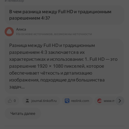
#Телевизор
В чем разница между Full HD и традиционным
разрешением 4:3?
Алиса
На основе источников, возможны неточности
Разница между Full HD и традиционным
разрешением 4:3 заключается в их
характеристиках и использовании: 1. Full HD — это
разрешение 1920 × 1080 пикселей, которое
обеспечивает чёткость и детализацию
изображения, подходящие для большинства
задач…
0
journal.tinkoff.ru
reolink.com
www.mvideo.ru
Читать далее