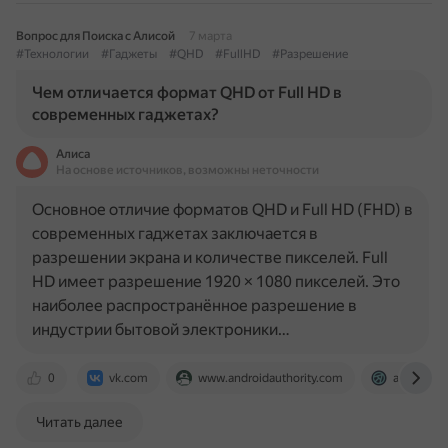
Вопрос для Поиска с Алисой
7 марта
#Технологии
#Гаджеты
#QHD
#FullHD
#Разрешение
Чем отличается формат QHD от Full HD в
современных гаджетах?
Алиса
На основе источников, возможны неточности
Основное отличие форматов QHD и Full HD (FHD) в
современных гаджетах заключается в
разрешении экрана и количестве пикселей. Full
HD имеет разрешение 1920 × 1080 пикселей. Это
наиболее распространённое разрешение в
индустрии бытовой электроники…
0
vk.com
www.androidauthority.com
app-time.
Читать далее