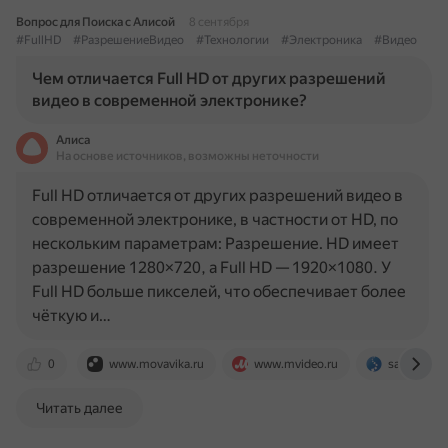
Вопрос для Поиска с Алисой
8 сентября
#FullHD
#РазрешениеВидео
#Технологии
#Электроника
#Видео
Чем отличается Full HD от других разрешений
видео в современной электронике?
Алиса
На основе источников, возможны неточности
Full HD отличается от других разрешений видео в
современной электронике, в частности от HD, по
нескольким параметрам: Разрешение. HD имеет
разрешение 1280×720, а Full HD — 1920×1080. У
Full HD больше пикселей, что обеспечивает более
чёткую и…
0
www.movavika.ru
www.mvideo.ru
sat.com.ru
Читать далее