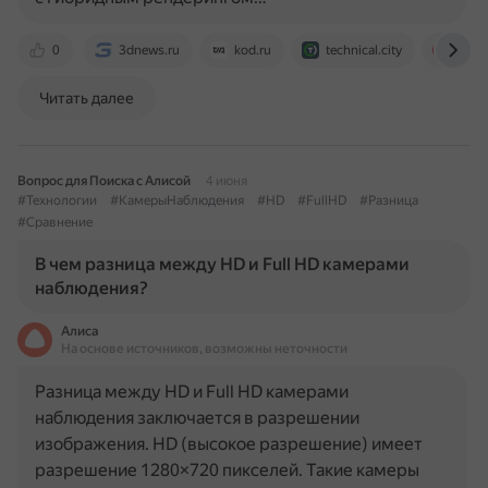
0
3dnews.ru
kod.ru
technical.city
game
Читать далее
Вопрос для Поиска с Алисой
4 июня
#Технологии
#КамерыНаблюдения
#HD
#FullHD
#Разница
#Сравнение
В чем разница между HD и Full HD камерами
наблюдения?
Алиса
На основе источников, возможны неточности
Разница между HD и Full HD камерами
наблюдения заключается в разрешении
изображения. HD (высокое разрешение) имеет
разрешение 1280×720 пикселей. Такие камеры