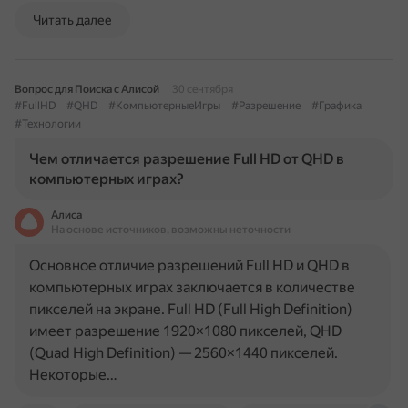
Читать далее
Вопрос для Поиска с Алисой
30 сентября
#FullHD
#QHD
#КомпьютерныеИгры
#Разрешение
#Графика
#Технологии
Чем отличается разрешение Full HD от QHD в
компьютерных играх?
Алиса
На основе источников, возможны неточности
Основное отличие разрешений Full HD и QHD в
компьютерных играх заключается в количестве
пикселей на экране. Full HD (Full High Definition)
имеет разрешение 1920×1080 пикселей, QHD
(Quad High Definition) — 2560×1440 пикселей.
Некоторые…