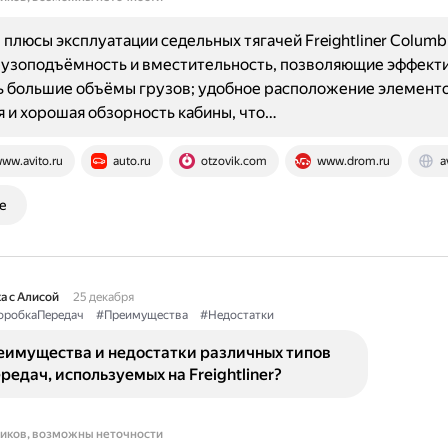
плюсы эксплуатации седельных тягачей Freightliner Columbi
рузоподъёмность и вместительность, позволяющие эффект
ь большие объёмы грузов; удобное расположение элемент
 и хорошая обзорность кабины, что…
ww.avito.ru
auto.ru
otzovik.com
www.drom.ru
a
е
а с Алисой
25 декабря
оробкаПередач
#Преимущества
#Недостатки
еимущества и недостатки различных типов
редач, используемых на Freightliner?
ников, возможны неточности