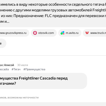
имелись в виду некоторые особенности седельного тягача Fr
внению с другими моделями грузовых автомобилей Freightli
из них: Предназначение: FLC предназначен для перевозки 
ым и…
ww.gruzovikpress.ru
otzovik.com
m.avito.ru
www.truck.r
е
а с Алисой
30 июля
scadia
#Тягач
#Преимущества
мущества Freightliner Cascadia перед
ягачами?
ников, возможны неточности