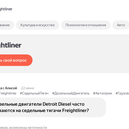
htliner
ование
Культура и искусство
Психология и отношения
Авто
ghtliner
ь свой вопрос
а с Алисой
22 июня
reightliner
#СедельныйТягач
#ДизельныйДвигатель
#Автопром
#Грузов
ельные двигатели Detroit Diesel часто
аются на седельные тягачи Freightliner?
ников, возможны неточности