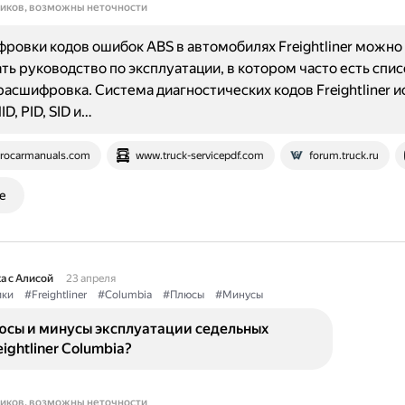
ников, возможны неточности
ровки кодов ошибок ABS в автомобилях Freightliner можно
ть руководство по эксплуатации, в котором часто есть спи
 расшифровка. Система диагностических кодов Freightliner 
D, PID, SID и…
rocarmanuals.com
www.truck-servicepdf.com
forum.truck.ru
е
а с Алисой
23 апреля
ики
#Freightliner
#Columbia
#Плюсы
#Минусы
юсы и минусы эксплуатации седельных
ightliner Columbia?
ников, возможны неточности