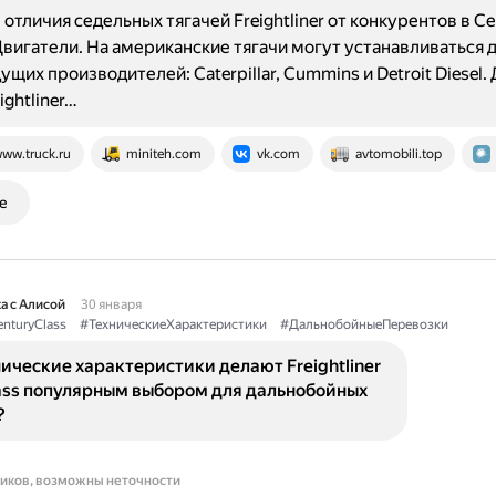
отличия седельных тягачей Freightliner от конкурентов в С
вигатели. На американские тягачи могут устанавливаться 
ущих производителей: Caterpillar, Cummins и Detroit Diesel.
ightliner…
ww.truck.ru
miniteh.com
vk.com
avtomobili.top
е
а с Алисой
30 января
nturyClass
#ТехническиеХарактеристики
#ДальнобойныеПеревозки
ические характеристики делают Freightliner
lass популярным выбором для дальнобойных
?
ников, возможны неточности