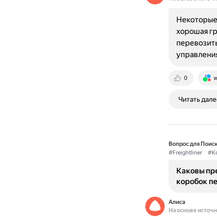
Некоторые 
хорошая г
перевозит
управления
0
w
Читать дале
Вопрос для Поиск
#Freightliner
#К
Каковы пр
коробок пе
Алиса
На основе источ