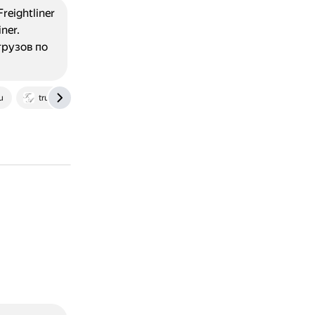
eightliner
ner.
грузов по
u
truck-auto.info