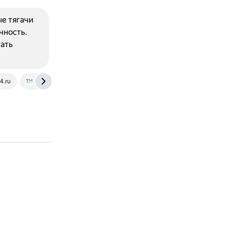
ые тягачи
чность.
гать
4.ru
www.topmarkfunding.com