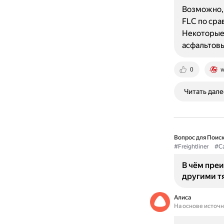
Возможно, 
FLC по сра
Некоторые 
асфальтов
0
w
Читать дале
Вопрос для Поиск
#Freightliner
#Ca
В чём преи
другими т
Алиса
На основе источ