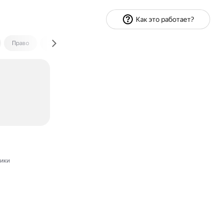
Как это работает?
Право
Экономика и финансы
Путешествия
Спорт
ики