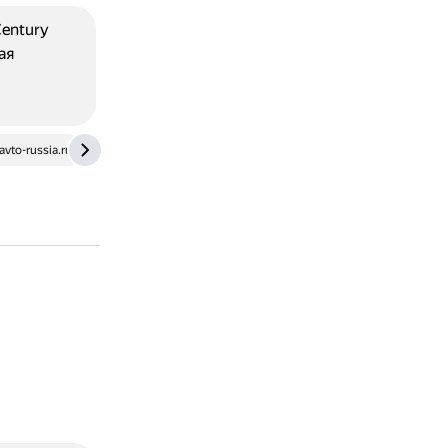
Century
ая
avto-russia.ru