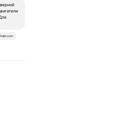
еверной
двигатели
 Для
habr.com