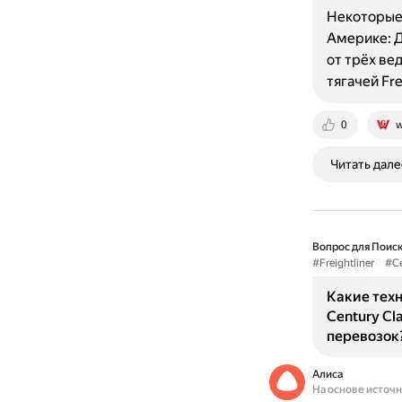
Некоторые 
Америке: Д
от трёх вед
тягачей Fre
0
w
Читать дале
Вопрос для Поиск
#Freightliner
#Ce
Какие техн
Century C
перевозок
Алиса
На основе источ