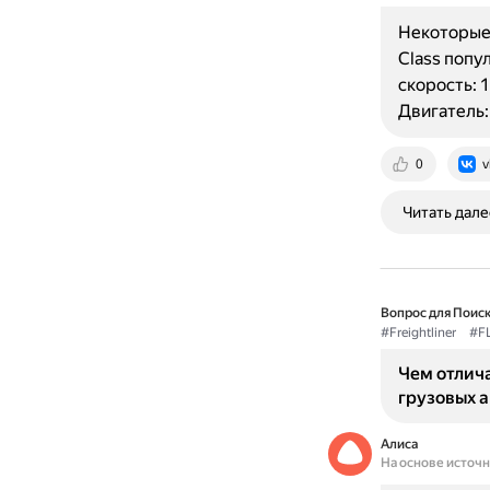
Некоторые 
Class попу
скорость: 1
Двигатель:
0
v
Читать дале
Вопрос для Поиск
#Freightliner
#F
Чем отлича
грузовых 
Алиса
На основе источ