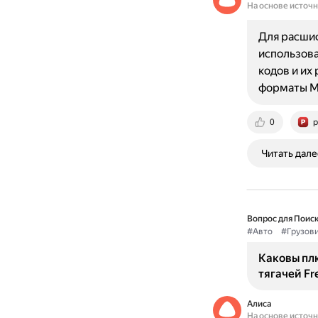
На основе источ
Для расшиф
использова
кодов и их
форматы MI
0
p
Читать дале
Вопрос для Поиск
#Авто
#Грузов
Каковы пл
тягачей Fre
Алиса
На основе источ