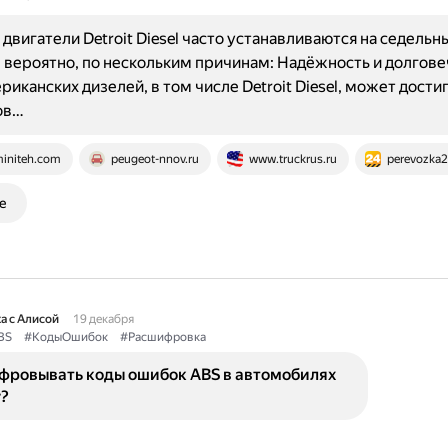
двигатели Detroit Diesel часто устанавливаются на седельн
er, вероятно, по нескольким причинам: Надёжность и долгове
риканских дизелей, в том числе Detroit Diesel, может дости
ов…
initeh.com
peugeot-nnov.ru
www.truckrus.ru
perevozka2
е
а с Алисой
19 декабря
BS
#КодыОшибок
#Расшифровка
фровывать коды ошибок ABS в автомобилях
r?