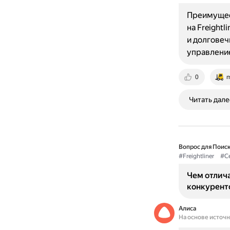
Преимущест
на Freight
и долговеч
управлен
0
m
Читать дале
Вопрос для Поиск
#Freightliner
#С
Чем отлича
конкурент
Алиса
На основе источ