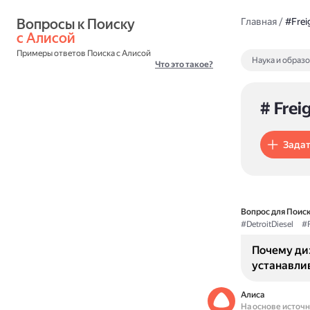
Вопросы к Поиску 
Главная
/
#Freig
с Алисой
Примеры ответов Поиска с Алисой
Наука и образ
Что это такое?
# Frei
Задат
Вопрос для Поиск
#DetroitDiesel
#F
Почему диз
устанавлив
Алиса
На основе источ