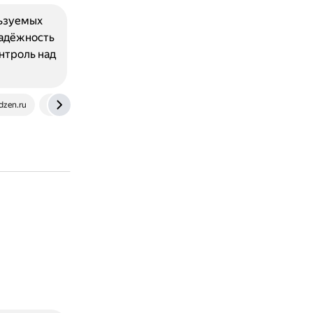
льзуемых
надёжность
нтроль над
dzen.ru
tokidoki.su
vk.com
www.truck.ru
dzen.ru