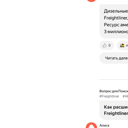
Дизельные 
Freightlin
Ресурс аме
3 миллион
0
m
Читать дале
Вопрос для Поиск
#Freightliner
#A
Как расши
Freightline
Алиса