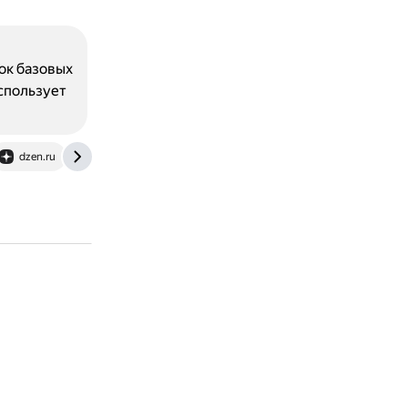
сок базовых
использует
dzen.ru
trucksservice.narod.ru