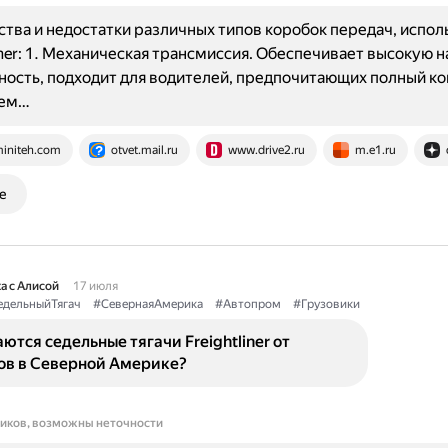
ва и недостатки различных типов коробок передач, испо
liner: 1. Механическая трансмиссия. Обеспечивает высокую 
ность, подходит для водителей, предпочитающих полный ко
ием…
initeh.com
otvet.mail.ru
www.drive2.ru
m.e1.ru
е
а с Алисой
17 июля
едельныйТягач
#СевернаяАмерика
#Автопром
#Грузовики
ются седельные тягачи Freightliner от
ов в Северной Америке?
ников, возможны неточности