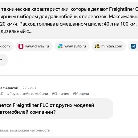
технические характеристики, которые делают Freightliner 
лярным выбором для дальнобойных перевозок: Максимальн
20 км/ч. Расход топлива в смешанном цикле: 40 л на 100 км.
 дизельный с…
k.com
www.drive2.ru
www.avito.ru
miniteh.com
е
а с Алисой
27 июня
LC
#ГрузовыеАвтомобили
#Отличия
#Модели
ется Freightliner FLC от других моделей
автомобилей компании?
ников, возможны неточности