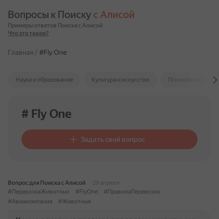
Вопросы к Поиску 
с Алисой
Примеры ответов Поиска с Алисой
Что это такое?
Главная
/
#Fly One
Наука и образование
Культура и искусство
Психология и отн
# Fly One
Задать свой вопрос
Вопрос для Поиска с Алисой
29 апреля
#ПеревозкаЖивотных
#FlyOne
#ПравилаПеревозок
#Авиакомпания
#Животные