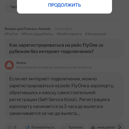
ПРОДОЛЖИТЬ
Читать далее
Вопрос для Поиска с Алисой
14 октября
#FlyOne
#РегистрацияРейса
#БезИнтернета
#Заграницей
Как зарегистрироваться на рейс FlyOne за
рубежом без интернет-подключения?
Алиса
На основе источников, возможны неточности
Если нет интернет-подключения, можно
зарегистрироваться на рейс FlyOne в аэропорту,
обратившись к киоску самостоятельной
регистрации (Self-Service Kiosk). Регистрация в
аэропорту начинается за 3 часа до вылета и
заканчивается за час до вылета…
0
flyoneairline.ru
flyone.eu
www.panteon.ru