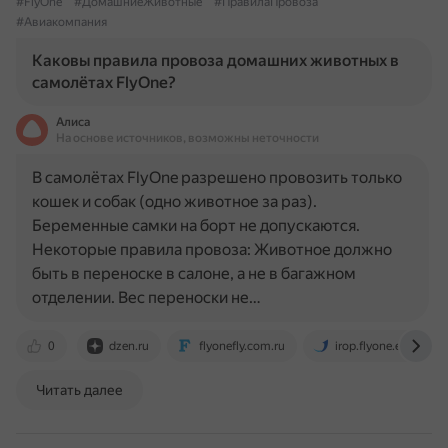
#FlyOne
#ДомашниеЖивотные
#ПравилаПровоза
#Авиакомпания
Каковы правила провоза домашних животных в
самолётах FlyOne?
Алиса
На основе источников, возможны неточности
В самолётах FlyOne разрешено провозить только
кошек и собак (одно животное за раз).
Беременные самки на борт не допускаются.
Некоторые правила провоза: Животное должно
быть в переноске в салоне, а не в багажном
отделении. Вес переноски не…
0
dzen.ru
flyonefly.com.ru
irop.flyone.eu
Читать далее