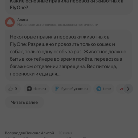
Какие основные правила перевозки животных в
FlyOne?
Алиса
На основе источников, возможны неточности
Некоторые правила перевозки животных в
FlyOne: Разрешено провозить только кошек и
собак, только одну особь за раз. Животное должно
быть в контейнере во время полёта, перевозка в
багажном отделении запрещена. Вес питомца,
переноски и еды для…
0
dzen.ru
flyonefly.com.ru
t.me
travelr
Читать далее
Вопрос для Поиска с Алисой
20 июня