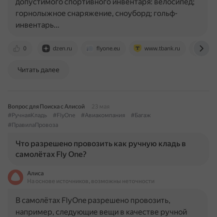
допустимого спортивного инвентаря: велосипед;
горнолыжное снаряжение, сноуборд; гольф-
инвентарь…
0
dzen.ru
flyone.eu
www.tbank.ru
fly-
Читать далее
Вопрос для Поиска с Алисой
23 мая
#РучнаяКладь
#FlyOne
#Авиакомпания
#Багаж
#ПравилаПровоза
Что разрешено провозить как ручную кладь в
самолётах Fly One?
Алиса
На основе источников, возможны неточности
В самолётах FlyOne разрешено провозить,
например, следующие вещи в качестве ручной