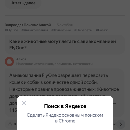
Читать далее
Вопрос для Поиска с Алисой
15 октября
#FlyOne
#Авиакомпания
#Животные
#Перелеты
#Багаж
Какие животные могут летать с авиакомпанией
FlyOne?
Алиса
На основе источников, возможны неточности
Авиакомпания FlyOne разрешает перевозить
кошек и собак в количестве одной особи.
Некоторые правила провоза животных: Животное
должно умещаться в переноску, её масса не
должна превышать 8 кг, а суммарная величина —
Поиск в Яндексе
115 см при пропорциях 50×40×25…
Сделать Яндекс основным поиском
в Сhrome
0
dzen.ru
travelrussia.ru
flyone-air.com.ru