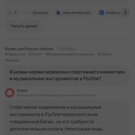
0
flyone.eu
www.airhelp.com
airadvisor.com
Читать далее
Вопрос для Поиска с Алисой
13 октября
#Перевозка
#Спорт
#МузыкальныеИнструменты
#FlyOne
#Нормы
Каковы нормы перевозки спортивного инвентаря
и музыкальных инструментов в FlyOne?
Алиса
На основе источников, возможны неточности
Спортивное снаряжение и музыкальные
инструменты в FlyOne перевозятся как
специальный багаж, за что требуется
дополнительная оплата. Некоторые виды