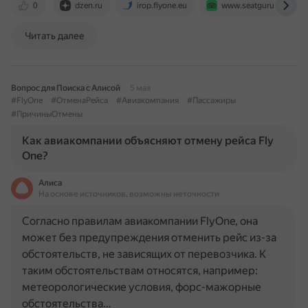
0
dzen.ru
irop.flyone.eu
www.seatguru.com
Читать далее
Вопрос для Поиска с Алисой
5 мая
#FlyOne
#ОтменаРейса
#Авиакомпания
#Пассажиры
#ПричиныОтмены
Как авиакомпании объясняют отмену рейса Fly
One?
Алиса
На основе источников, возможны неточности
Согласно правилам авиакомпании FlyOne, она
может без предупреждения отменить рейс из-за
обстоятельств, не зависящих от перевозчика. К
таким обстоятельствам относятся, например:
метеорологические условия, форс-мажорные
обстоятельства…