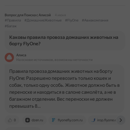
Вопрос для Поиска с Алисой
4 июня
#Правила
#ДомашниеЖивотные
#FlyOne
#Авиакомпания
#Багаж
Каковы правила провоза домашних животных на
борту FlyOne?
Алиса
На основе источников, возможны неточности
Правила провоза домашних животных на борту
FlyOne: Разрешено перевозить только кошек и
собак, только одну особь. Животное должно быть в
переноске и находиться в салоне самолёта, а не в
багажном отделении. Вес переноски не должен
превышать 8…
0
dzen.ru
flyonefly.com.ru
irop.flyone.eu