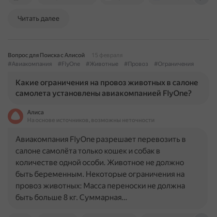
Читать далее
Вопрос для Поиска с Алисой
15 февраля
#Авиакомпания
#FlyOne
#Животные
#Провоз
#Ограничения
Какие ограничения на провоз животных в салоне
самолета установлены авиакомпанией FlyOne?
Алиса
На основе источников, возможны неточности
Авиакомпания FlyOne разрешает перевозить в
салоне самолёта только кошек и собак в
количестве одной особи. Животное не должно
быть беременным. Некоторые ограничения на
провоз животных: Масса переноски не должна
быть больше 8 кг. Суммарная…