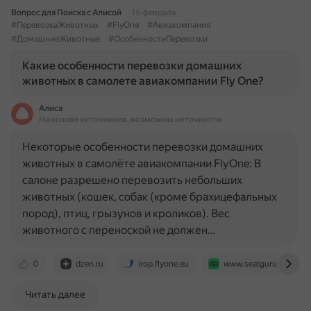
Вопрос для Поиска с Алисой
16 февраля
#ПеревозкаЖивотных
#FlyOne
#Авиакомпания
#ДомашниеЖивотные
#ОсобенностиПеревозки
Какие особенности перевозки домашних
животных в самолете авиакомпании Fly One?
Алиса
На основе источников, возможны неточности
Некоторые особенности перевозки домашних
животных в самолёте авиакомпании FlyOne: В
салоне разрешено перевозить небольших
животных (кошек, собак (кроме брахицефальных
пород), птиц, грызунов и кроликов). Вес
животного с переноской не должен…
0
dzen.ru
irop.flyone.eu
www.seatguru.com
Читать далее