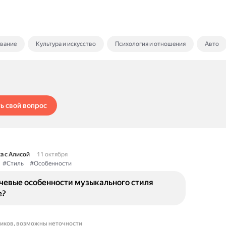
ование
Культура и искусство
Психология и отношения
Авто
ь свой вопрос
а с Алисой
11 октября
#Стиль
#Особенности
чевые особенности музыкального стиля
e?
ников, возможны неточности