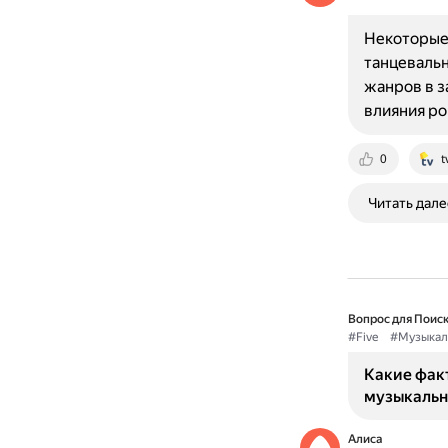
Некоторые 
танцевальн
жанров в з
влияния ро
0
t
Читать дале
Вопрос для Поиск
#Five
#Музыкал
Какие факт
музыкальн
Алиса