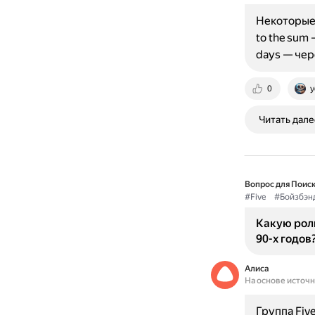
Некоторые 
to the sum 
days — чере
0
y
Читать дале
Вопрос для Поиск
#Five
#Бойзбэн
Какую роль
90-х годов
Алиса
На основе источ
Группа Fiv