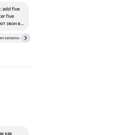
 add five
er five
ают звон в…
en.kartaslov.ru
wooordhunt.ru
ак как