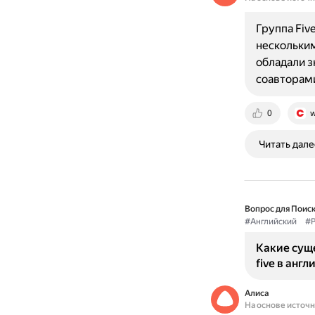
Группа Fiv
нескольким
обладали з
соавторам
0
w
Читать дале
Вопрос для Поиск
#Английский
#Р
Какие сущ
five в анг
Алиса
На основе источ