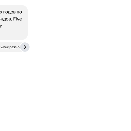
х годов по
ндов, Five
и
www.passion.ru