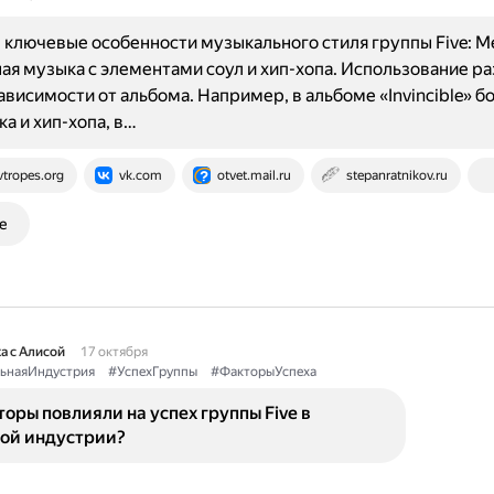
ключевые особенности музыкального стиля группы Five: 
ая музыка с элементами соул и хип-хопа. Использование р
ависимости от альбома. Например, в альбоме «Invincible» б
ка и хип-хопа, в…
vtropes.org
vk.com
otvet.mail.ru
stepanratnikov.ru
е
а с Алисой
17 октября
ьнаяИндустрия
#УспехГруппы
#ФакторыУспеха
оры повлияли на успех группы Five в
ой индустрии?