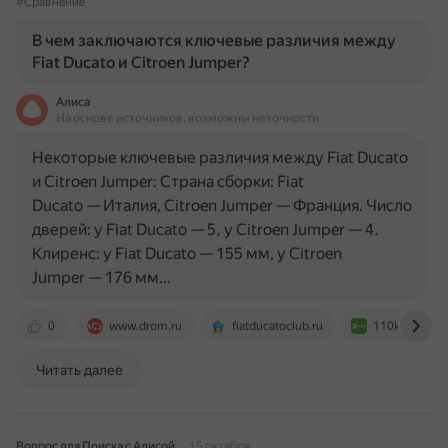
#Сравнение
В чем заключаются ключевые различия между
Fiat Ducato и Citroen Jumper?
Алиса
На основе источников, возможны неточности
Некоторые ключевые различия между Fiat Ducato
и Citroen Jumper: Страна сборки: Fiat
Ducato — Италия, Citroen Jumper — Франция. Число
дверей: у Fiat Ducato — 5, у Citroen Jumper — 4.
Клиренс: у Fiat Ducato — 155 мм, у Citroen
Jumper — 176 мм…
0
www.drom.ru
fiatducatoclub.ru
110km.ru
Читать далее
Вопрос для Поиска с Алисой
15 октября