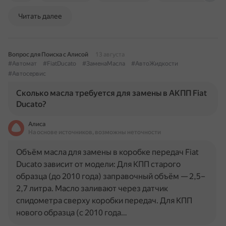
Читать далее
Вопрос для Поиска с Алисой
13 августа
#Автомат
#FiatDucato
#ЗаменаМасла
#АвтоЖидкости
#Автосервис
Сколько масла требуется для замены в АКПП Fiat
Ducato?
Алиса
На основе источников, возможны неточности
Объём масла для замены в коробке передач Fiat
Ducato зависит от модели: Для КПП старого
образца (до 2010 года) заправочный объём — 2,5–
2,7 литра. Масло заливают через датчик
спидометра сверху коробки передач. Для КПП
нового образца (с 2010 года…