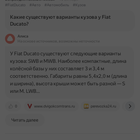
#FiatDucato
#Авто
#Автомобиль
#Кузов
Какие существуют варианты кузова у Fiat
Ducato?
Алиса
На основе источников, возможны неточности
У Fiat Ducato существуют следующие варианты
кузова: SWB и MWB. Наиболее компактные, длина
колёсной базы у них составляет 3 и 3,4 м
соответственно. Габариты равны 5,4х2,0 м (длина
и ширина), высота крыши может быть разной — S
или M. LWB…
0
www.dvigokcomtrans.ru
perevozka24.ru
www.
Читать далее