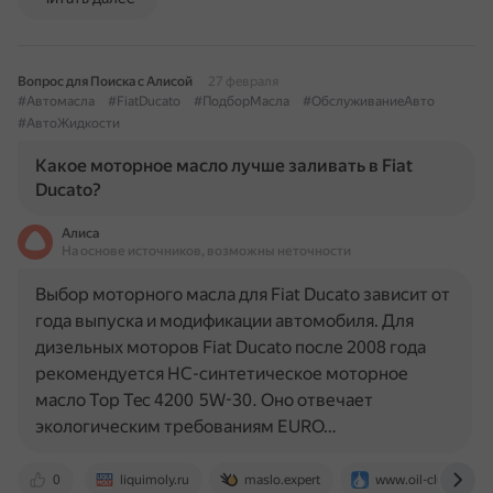
Вопрос для Поиска с Алисой
27 февраля
#Автомасла
#FiatDucato
#ПодборМасла
#ОбслуживаниеАвто
#АвтоЖидкости
Какое моторное масло лучше заливать в Fiat
Ducato?
Алиса
На основе источников, возможны неточности
Выбор моторного масла для Fiat Ducato зависит от
года выпуска и модификации автомобиля. Для
дизельных моторов Fiat Ducato после 2008 года
рекомендуется НС-синтетическое моторное
масло Top Tec 4200 5W-30. Оно отвечает
экологическим требованиям EURO…
0
liquimoly.ru
maslo.expert
www.oil-club.ru