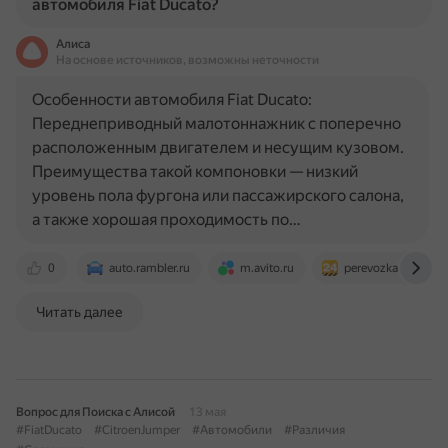
автомобиля Fiat Ducato?
Алиса
На основе источников, возможны неточности
Особенности автомобиля Fiat Ducato:
Переднеприводный малотоннажник с поперечно
расположенным двигателем и несущим кузовом.
Преимущества такой компоновки — низкий
уровень пола фургона или пассажирского салона,
а также хорошая проходимость по…
0
auto.rambler.ru
m.avito.ru
perevozka24.ru
Читать далее
Вопрос для Поиска с Алисой
13 мая
#FiatDucato
#CitroenJumper
#Автомобили
#Различия