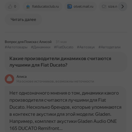
0
fiatducatoclub.ru
otvet.mail.ru
size.name
Читать далее
Вопрос для Поиска с Алисой
31 мая
#Автотовары
#Динамики
#FiatDucato
#Автозвук
#Автодетали
Какие производители динамиков считаются
лучшими для Fiat Ducato?
Алиса
На основе источников, возможны неточности
Нет однозначного мнения о том, динамики какого
производителя считаются лучшими для Fiat
Ducato. Несколько брендов, которые упоминаются
в контексте акустики для этой модели: Gladen.
Например, комплект акустики Gladen Audio ONE
165 DUCATO Remifront…