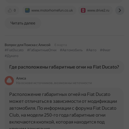
0
www.motorhomefun.co.uk
www.drive2.ru
mar
Читать далее
Вопрос для Поиска с Алисой
6 марта
#FiatDucato
#ГабаритныеОгни
#Автомобиль
#Авто
#Фиат
#Дукато
Где расположены габаритные огни на Fiat Ducato?
Алиса
На основе источников, возможны неточности
Расположение габаритных огней на Fiat Ducato
может отличаться в зависимости от модификации
автомобиля. По информации с форума Fiat Ducato
Club, на модели 250-го года габаритные огни
включаются кнопкой, которая находится под
ключом зажигания…