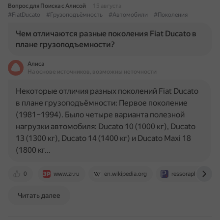
Вопрос для Поиска с Алисой
15 августа
#FiatDucato
#Грузоподъёмность
#Автомобили
#Поколения
Чем отличаются разные поколения Fiat Ducato в
плане грузоподъемности?
Алиса
На основе источников, возможны неточности
Некоторые отличия разных поколений Fiat Ducato
в плане грузоподъёмности: Первое поколение
(1981–1994). Было четыре варианта полезной
нагрузки автомобиля: Ducato 10 (1000 кг), Ducato
13 (1300 кг), Ducato 14 (1400 кг) и Ducato Maxi 18
(1800 кг…
0
www.zr.ru
en.wikipedia.org
ressoraplus.ru
Читать далее