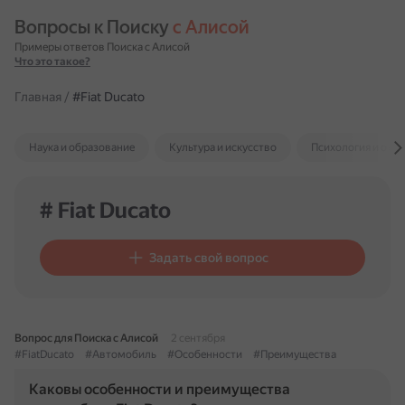
Вопросы к Поиску 
с Алисой
Примеры ответов Поиска с Алисой
Что это такое?
Главная
/
#Fiat Ducato
Наука и образование
Культура и искусство
Психология и отн
# Fiat Ducato
Задать свой вопрос
Вопрос для Поиска с Алисой
2 сентября
#FiatDucato
#Автомобиль
#Особенности
#Преимущества
Каковы особенности и преимущества