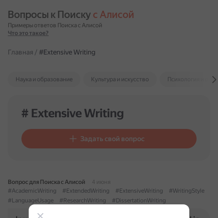
Вопросы к Поиску 
с Алисой
Примеры ответов Поиска с Алисой
Что это такое?
Главная
/
#Extensive Writing
Наука и образование
Культура и искусство
Психология и отн
# Extensive Writing
Задать свой вопрос
Вопрос для Поиска с Алисой
4 июня
#AcademicWriting
#ExtendedWriting
#ExtensiveWriting
#WritingStyle
#LanguageUsage
#ResearchWriting
#DissertationWriting