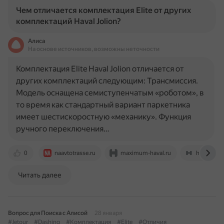
Чем отличается комплектация Elite от других
комплектаций Haval Jolion?
Алиса
На основе источников, возможны неточности
Комплектация Elite Haval Jolion отличается от
других комплектаций следующим: Трансмиссия.
Модель оснащена семиступенчатым «роботом», в
то время как стандартный вариант паркетника
имеет шестискоростную «механику». Функция
ручного переключения…
0
naavtotrasse.ru
maximum-haval.ru
haval.ru
Читать далее
Вопрос для Поиска с Алисой
28 января
#Jetour
#Dashing
#Комплектация
#Elite
#Отличия