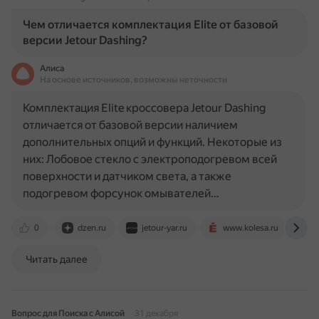
Чем отличается комплектация Elite от базовой
версии Jetour Dashing?
Алиса
На основе источников, возможны неточности
Комплектация Elite кроссовера Jetour Dashing
отличается от базовой версии наличием
дополнительных опций и функций. Некоторые из
них: Лобовое стекло с электроподогревом всей
поверхности и датчиком света, а также
подогревом форсунок омывателей…
0
dzen.ru
jetour-yar.ru
www.kolesa.ru
a
Читать далее
Вопрос для Поиска с Алисой
31 декабря