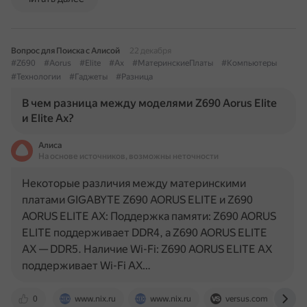
Вопрос для Поиска с Алисой
22 декабря
#Z690
#Aorus
#Elite
#Ax
#МатеринскиеПлаты
#Компьютеры
#Технологии
#Гаджеты
#Разница
В чем разница между моделями Z690 Aorus Elite
и Elite Ax?
Алиса
На основе источников, возможны неточности
Некоторые различия между материнскими
платами GIGABYTE Z690 AORUS ELITE и Z690
AORUS ELITE AX: Поддержка памяти: Z690 AORUS
ELITE поддерживает DDR4, а Z690 AORUS ELITE
AX — DDR5. Наличие Wi-Fi: Z690 AORUS ELITE AX
поддерживает Wi-Fi AX…
0
www.nix.ru
www.nix.ru
versus.com
m