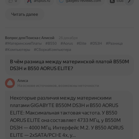
0
arsplus.ru
gadgets-reviews.com
club.dns-sho
Читать далее
Вопрос для Поиска с Алисой
26 декабря
#МатеринскиеПлаты
#B550
#Aorus
#Elite
#DS3H
#Разница
#Компьютеры
#СборкаКомпьютера
В чём разница между материнской платой B550M
DS3H и B550 AORUS ELITE?
Алиса
На основе источников, возможны неточности
Некоторые различия между материнскими
платами GIGABYTE B550M DS3H и B550 AORUS
ELITE: Максимальная тактовая частота. У B550
AORUS ELITE она составляет 4733 МГц, у B550M
DS3H — 4000 МГц. Интерфейс M.2. У B550 AORUS
ELITE — 2xSATA/PCI-E 4x, у…