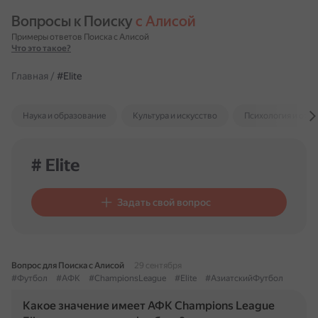
Вопросы к Поиску 
с Алисой
Примеры ответов Поиска с Алисой
Что это такое?
Главная
/
#Elite
Наука и образование
Культура и искусство
Психология и отн
# Elite
Задать свой вопрос
Вопрос для Поиска с Алисой
29 сентября
#Футбол
#АФК
#ChampionsLeague
#Elite
#АзиатскийФутбол
Какое значение имеет АФК Champions League