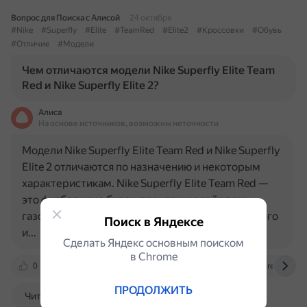
Вопрос для Поиска с Алисой
24 октября
#Nike
#Superfly
#Elite
#TeamRed
#Elite2
#Кроссовки
#Обувь
#Отличие
#Модели
Чем отличаются модели Nike Superfly Elite Team
Red и Nike Superfly Elite 2?
Алиса
На основе источников, возможны неточности
Модели Nike Superfly Elite Team Red и Nike Superfly
Elite 2 отличаются по назначению и некоторым
характеристикам. Nike Superfly Elite Team Red —
это футбольные бутсы для игры на твёрдом
газоне. Подходят для игроков профессионального
Поиск в Яндексе
и…
Сделать Яндекс основным поиском
в Сhrome
0
www.runnercenter.ru
futclub.ru
runrepeat.co
ПРОДОЛЖИТЬ
Читать далее