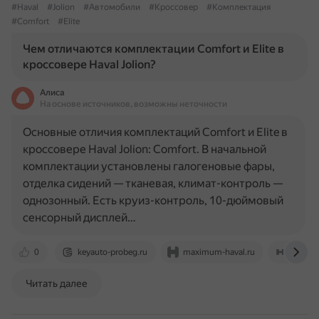
#Haval
#Jolion
#Автомобили
#Кроссовер
#Комплектация
#Comfort
#Elite
Чем отличаются комплектации Comfort и Elite в
кроссовере Haval Jolion?
Алиса
На основе источников, возможны неточности
Основные отличия комплектаций Comfort и Elite в
кроссовере Haval Jolion: Comfort. В начальной
комплектации установлены галогеновые фары,
отделка сидений — тканевая, климат-контроль —
однозонный. Есть круиз-контроль, 10-дюймовый
сенсорный дисплей…
0
keyauto-probeg.ru
maximum-haval.ru
haval-
Читать далее