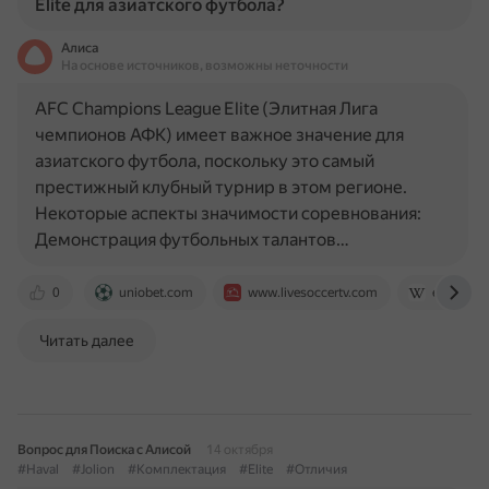
Elite для азиатского футбола?
Алиса
На основе источников, возможны неточности
AFC Champions League Elite (Элитная Лига
чемпионов АФК) имеет важное значение для
азиатского футбола, поскольку это самый
престижный клубный турнир в этом регионе.
Некоторые аспекты значимости соревнования:
Демонстрация футбольных талантов…
0
uniobet.com
www.livesoccertv.com
en.wikipe
Читать далее
Вопрос для Поиска с Алисой
14 октября
#Haval
#Jolion
#Комплектация
#Elite
#Отличия