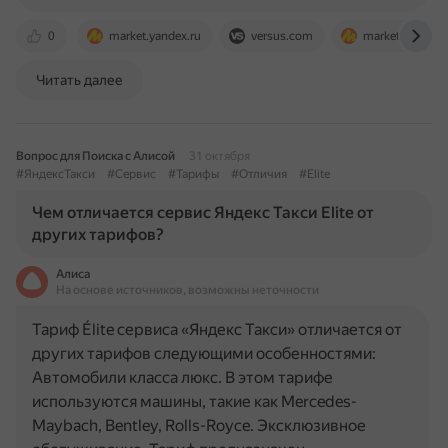
0
market.yandex.ru
versus.com
market.yandex.
Читать далее
Вопрос для Поиска с Алисой
31 октября
#ЯндексТакси
#Сервис
#Тарифы
#Отличия
#Elite
Чем отличается сервис Яндекс Такси Elite от
других тарифов?
Алиса
На основе источников, возможны неточности
Тариф Élite сервиса «Яндекс Такси» отличается от
других тарифов следующими особенностями:
Автомобили класса люкс. В этом тарифе
используются машины, такие как Mercedes-
Maybach, Bentley, Rolls-Royce. Эксклюзивное