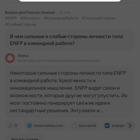
Вопрос для Поиска с Алисой
26 мая
#ENFP
#Личность
#КоманднаяРабота
#СильныеСтороны
#СлабыеСтороны
В чем сильные и слабые стороны личности типа
ENFP в командной работе?
Алиса
На основе источников, возможны неточности
Некоторые сильные стороны личности типа ENFP
в командной работе: Креативность и
инновационное мышление. ENFP видят связи и
возможности, которые другие могут упустить. Их
мозг постоянно генерирует свежие идеи и
нестандартные решения. Энтузиазм и…
0
testometrika.com
boo.world
aivexpert.ru
Читать далее