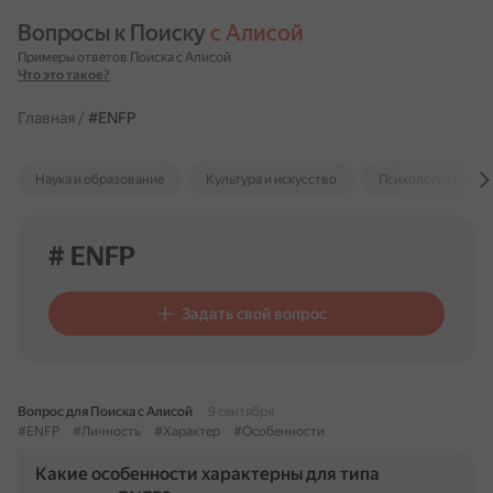
Вопросы к Поиску 
с Алисой
Примеры ответов Поиска с Алисой
Что это такое?
Главная
/
#ENFP
Наука и образование
Культура и искусство
Психология и отн
# ENFP
Задать свой вопрос
Вопрос для Поиска с Алисой
9 сентября
#ENFP
#Личность
#Характер
#Особенности
Какие особенности характерны для типа