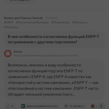
Вопрос для Поиска с Алисой
25 июня
#ENFP
#КогнитивныеФункции
#Психология
#Личность
#Подтипы
В чем особенности когнитивных функций ENFP-T
по сравнению с другими подтипами?
Алиса
На основе источников, возможны неточности
Возможно, имелись в виду особенности
когнитивных функций подтипа ENFP-T по
сравнению с ENFP-A, где ENFP-A известен как
«Напористый участник кампании», а ENFP-T — как
«Неспокойный участник кампании». ENFP-T часто
обладает меньшей уверенностью и…
0
www.verywellmind.com
hr-portal.ru
my-identi