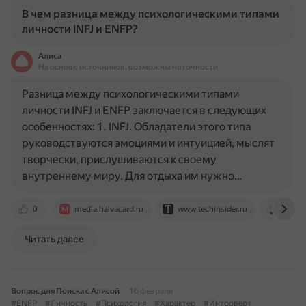
В чем разница между психологическими типами
личности INFJ и ENFP?
Алиса
На основе источников, возможны неточности
Разница между психологическими типами
личности INFJ и ENFP заключается в следующих
особенностях: 1. INFJ. Обладатели этого типа
руководствуются эмоциями и интуицией, мыслят
творчески, прислушиваются к своему
внутреннему миру. Для отдыха им нужно…
0
media.halvacard.ru
www.techinsider.ru
psycho
Читать далее
Вопрос для Поиска с Алисой
16 февраля
#ENFP
#Личность
#Психология
#Характер
#Интроверт