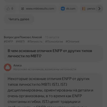
0
www.mbtiresults.com
vk.com
personalityatw
Читать далее
Вопрос для Поиска с Алисой
13 августа
#ENFP
#MBTI
#Личность
#Психология
#Отличия
В чем основные отличия ENFP от других типов
личности по MBTI?
Алиса
На основе источников, возможны неточности
Некоторые основные отличия ENFP от других
типов личности по MBTI: ISTJ. ISTJ
дисциплинированы, ориентированы на детали и
очень организованы, в то время как ENFP
спонтанны и гибки. ISTJ ценят традиции и