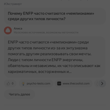
#Экстраверт
Почему ENFP часто считаются «чемпионами»
среди других типов личности?
Алиса
На основе источников, возможны неточности
ENFP часто считаются «чемпионами» среди
других типов личности из-за их энтузиазма
помогать другим реализовывать свои мечты.
Люди с типом личности ENFP энергичны,
обаятельны и независимы, их часто описывают как
харизматичных, восторженных и…
0
psycho-tests.com
www.thecoolist.com
boo.w
Читать далее