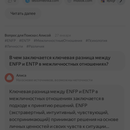
0
testometrika.com
mbtiok.com
epsgroup-edu.
Читать далее
Вопрос для Поиска с Алисой
27 января
#ENFP
#ENTP
#МежличностныеОтношения
#Психология
#Личности
#Различия
В чем заключается ключевая разница между
ENFP и ENTP в межличностных отношениях?
Алиса
На основе источников, возможны неточности
Ключевая разница между ENFP и ENTP в
межличностных отношениях заключается в
подходе к принятию решений. ENFP
(экстравертный, интуитивный, чувствующий,
воспринимающий) принимают решения на основе
личных ценностей и своих чувств к ситуации…