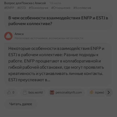
Вопрос для Поиска с Алисой
18 июля
#ENFP
#ESTJ
#Психология
#Отношения
#Коллектив
В чем особенности взаимодействия ENFP и ESTJ в
рабочем коллективе?
Алиса
На основе источников, возможны неточности
Некоторые особенности взаимодействия ENFP и
ESTJ в рабочем коллективе: Разные подходы к
работе. ENFP процветают в коллаборативной и
гибкой рабочей обстановке, где могут проявлять
креативность и устанавливать личные контакты.
ESTJ преуспевают в…
0
boo.world
personalitynft.com
ispeedreader.c
Читать далее