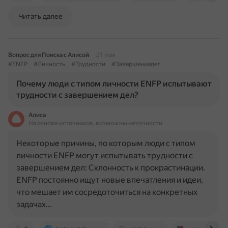
Читать далее
Вопрос для Поиска с Алисой
21 мая
#ENFP
#Личность
#Трудности
#Завершениедел
Почему люди с типом личности ENFP испытывают
трудности с завершением дел?
Алиса
На основе источников, возможны неточности
Некоторые причины, по которым люди с типом
личности ENFP могут испытывать трудности с
завершением дел: Склонность к прокрастинации.
ENFP постоянно ищут новые впечатления и идеи,
что мешает им сосредоточиться на конкретных
задачах…