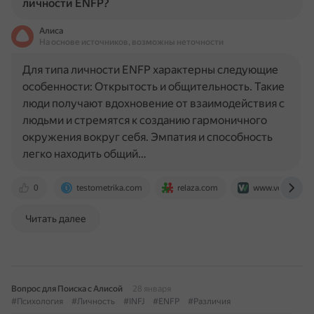
личности ENFP?
Алиса
На основе источников, возможны неточности
Для типа личности ENFP характерны следующие
особенности: Открытость и общительность. Такие
люди получают вдохновение от взаимодействия с
людьми и стремятся к созданию гармоничного
окружения вокруг себя. Эмпатия и способность
легко находить общий…
0
testometrika.com
relaza.com
www.verywellm
Читать далее
Вопрос для Поиска с Алисой
28 января
#Психология
#Личность
#INFJ
#ENFP
#Различия