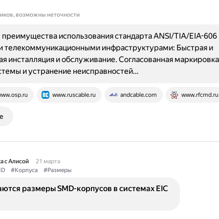
ников, возможны неточности
преимущества использования стандарта ANSI/TIA/EIA-606 
и телекоммуникационными инфраструктурами: Быстрая и
я инсталляция и обслуживание. Согласованная маркировка
стемы и устранение неисправностей…
ww.osp.ru
www.ruscable.ru
andcable.com
www.rfcmd.ru
е
а с Алисой
21 марта
MD
#Корпуса
#Размеры
аются размеры SMD-корпусов в системах EIC