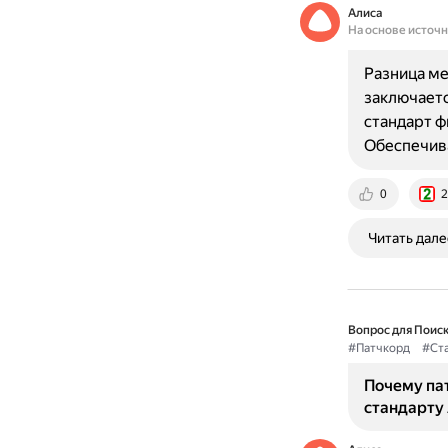
Алиса
На основе источ
Разница ме
заключаетс
стандарт ф
Обеспечив
0
2
Читать дале
Вопрос для Поиск
#Патчкорд
#Ст
Почему па
стандарту 