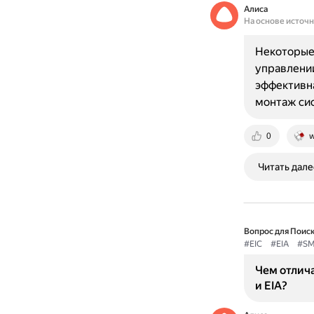
Алиса
На основе источ
Некоторые 
управлени
эффективна
монтаж си
0
w
Читать дале
Вопрос для Поиск
#EIC
#EIA
#S
Чем отлич
и EIA?