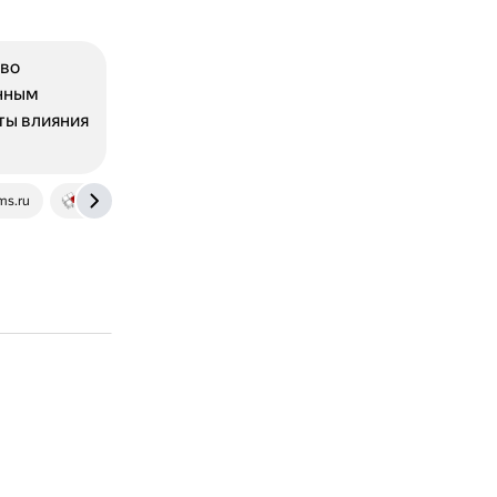
тво
онным
ты влияния
ms.ru
www.osp.ru