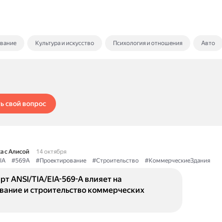
ование
Культура и искусство
Психология и отношения
Авто
ь свой вопрос
а с Алисой
14 октября
IA
#569A
#Проектирование
#Строительство
#КоммерческиеЗдания
рт ANSI/TIA/EIA-569-A влияет на
вание и строительство коммерческих