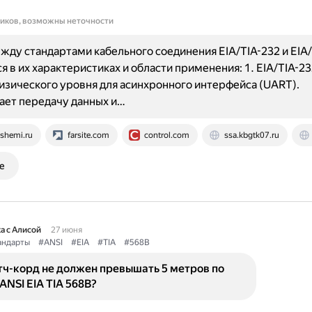
ников, возможны неточности
жду стандартами кабельного соединения EIA/TIA-232 и EIA
я в их характеристиках и области применения: 1. EIA/TIA-2
изического уровня для асинхронного интерфейса (UART).
ает передачу данных и…
shemi.ru
farsite.com
control.com
ssa.kbgtk07.ru
е
а с Алисой
27 июня
андарты
#ANSI
#EIA
#TIA
#568B
тч-корд не должен превышать 5 метров по
ANSI EIA TIA 568B?