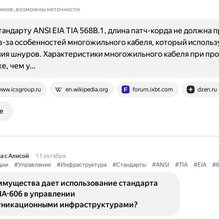
ников, возможны неточности
тандарту ANSI EIA TIA 568B.1, длина патч-корда не должна
з-за особенностей многожильного кабеля, который использ
ия шнуров. Характеристики многожильного кабеля при пр
е, чем у…
ww.icsgroup.ru
en.wikipedia.org
forum.ixbt.com
dzen.ru
е
а с Алисой
11 октября
ции
#Управление
#Инфраструктура
#Стандарты
#ANSI
#TIA
#EIA
#6
имущества дает использование стандарта
IA-606 в управлении
никационными инфраструктурами?