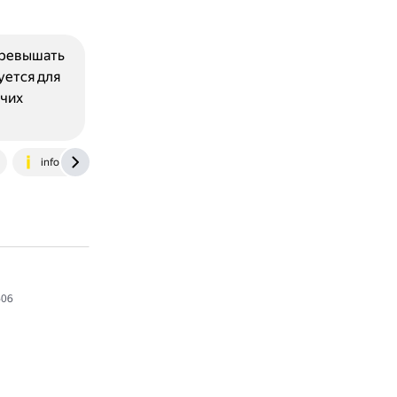
 превышать
уется для
очих
infourok.ru
06