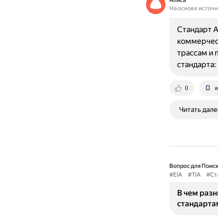
Алиса
На основе источ
Стандарт A
коммерчес
трассам и 
стандарта:
0
w
Читать дале
Вопрос для Поиск
#EIA
#TIA
#Ст
В чем разн
стандарта