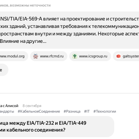
ников, возможны неточности
NSI/TIA/EIA-569-A влияет на проектирование и строительс
ких зданий, устанавливая требования к телекоммуникаци
пространствам внутри и между зданиями. Некоторые аспек
 Влияние на другие…
ww.modul.org
www.rfcmd.ru
www.icsgroup.ru
galtsyste
е
а с Алисой
8 сентября
андарты
#КабельноеСоединение
#Разница
#IT
#Технологии
ица между EIA/TIA-232 и EIA/TIA-449
ми кабельного соединения?