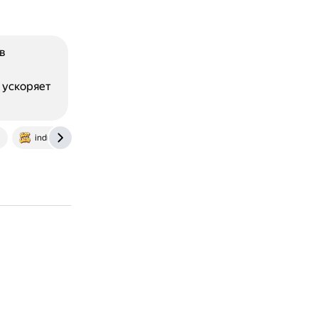
в
 ускоряет
industry-security.ru