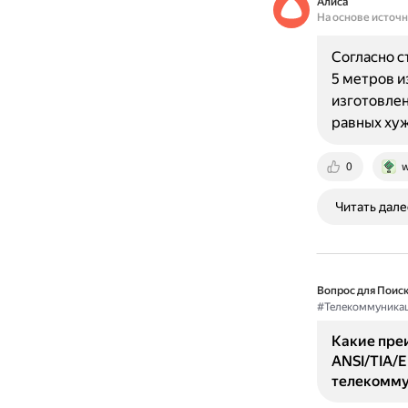
Алиса
На основе источ
Согласно с
5 метров и
изготовлен
равных хуж
0
w
Читать дале
Вопрос для Поиск
#Телекоммуника
Какие пре
ANSI/TIA/E
телекомму