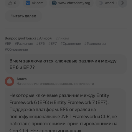
0
vk.com
www.efacademy.org
world.uz
Читать далее
Вопрос для Поиска с Алисой
27 июня
#EF
#Различия
#EF6
#EF7
#Сравнение
#Технологии
#Обновление
В чем заключаются ключевые различия между
EF 6 и EF 7?
Алиса
На основе источников, возможны неточности
Некоторые ключевые различия между Entity
Framework 6 (EF6) и Entity Framework 7 (EF7):
Поддержка платформ. EF6 опирался на
полнофункциональные .NET Framework и CLR, не
работал с приложениями, ориентированными на
CoreCLR. EF7 спроектирован как…