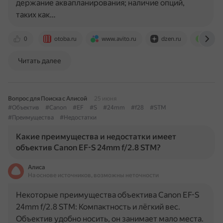
держание аквапланирования; наличие опций,
таких как…
0
otoba.ru
www.avito.ru
dzen.ru
autosk
Читать далее
Вопрос для Поиска с Алисой
25 июня
#Объектив
#Canon
#EF
#S
#24mm
#f28
#STM
#Преимущества
#Недостатки
Какие преимущества и недостатки имеет
объектив Canon EF-S 24mm f/2.8 STM?
Алиса
На основе источников, возможны неточности
Некоторые преимущества объектива Canon EF-S
24mm f/2.8 STM: Компактность и лёгкий вес.
Объектив удобно носить, он занимает мало места.