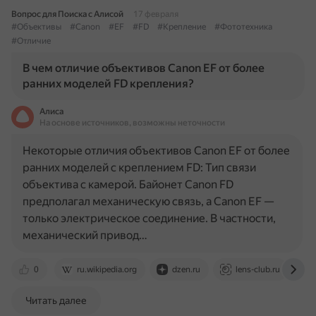
Вопрос для Поиска с Алисой
17 февраля
#Объективы
#Canon
#EF
#FD
#Крепление
#Фототехника
#Отличие
В чем отличие объективов Canon EF от более
ранних моделей FD крепления?
Алиса
На основе источников, возможны неточности
Некоторые отличия объективов Canon EF от более
ранних моделей с креплением FD: Тип связи
объектива с камерой. Байонет Canon FD
предполагал механическую связь, а Canon EF —
только электрическое соединение. В частности,
механический привод…
0
ru.wikipedia.org
dzen.ru
lens-club.ru
Читать далее