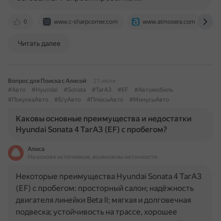
0
www.c-sharpcorner.com
www.atmosera.com
Читать далее
Вопрос для Поиска с Алисой
21 июля
#Авто
#Hyundai
#Sonata
#ТагАЗ
#EF
#Автомобиль
#ПокупкаАвто
#Б/уАвто
#ПлюсыАвто
#МинусыАвто
Каковы основные преимущества и недостатки
Hyundai Sonata 4 ТагАЗ (EF) с пробегом?
Алиса
На основе источников, возможны неточности
Некоторые преимущества Hyundai Sonata 4 ТагАЗ
(EF) с пробегом: просторный салон; надёжность
двигателя линейки Beta II; мягкая и долговечная
подвеска; устойчивость на трассе, хорошее