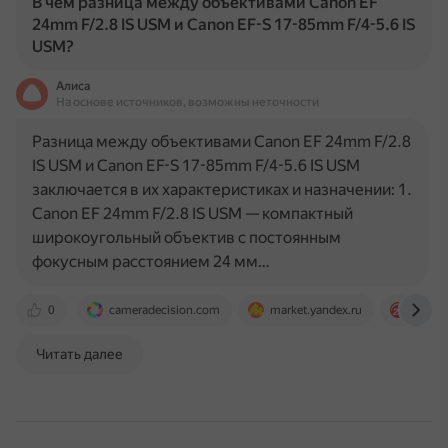
В чем разница между объективами Canon EF
24mm F/2.8 IS USM и Canon EF-S 17-85mm F/4-5.6 IS
USM?
Алиса
На основе источников, возможны неточности
Разница между объективами Canon EF 24mm F/2.8
IS USM и Canon EF-S 17-85mm F/4-5.6 IS USM
заключается в их характеристиках и назначении: 1.
Canon EF 24mm F/2.8 IS USM — компактный
широкоугольный объектив с постоянным
фокусным расстоянием 24 мм…
0
cameradecision.com
market.yandex.ru
pixel2
Читать далее