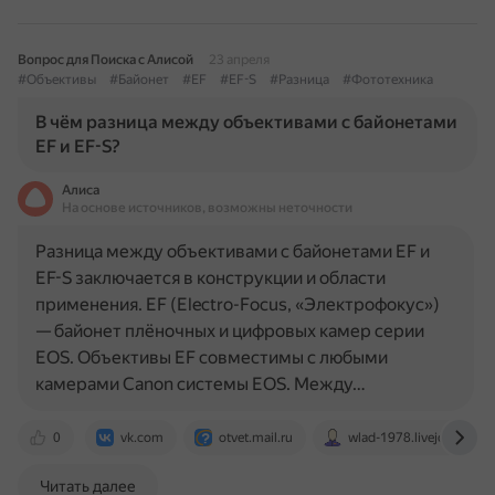
Вопрос для Поиска с Алисой
23 апреля
#Объективы
#Байонет
#EF
#EF-S
#Разница
#Фототехника
В чём разница между объективами с байонетами
EF и EF-S?
Алиса
На основе источников, возможны неточности
Разница между объективами с байонетами EF и
EF-S заключается в конструкции и области
применения. EF (Electro-Focus, «Электрофокус»)
— байонет плёночных и цифровых камер серии
EOS. Объективы EF совместимы с любыми
камерами Canon системы EOS. Между…
0
vk.com
otvet.mail.ru
wlad-1978.livejournal.c
Читать далее