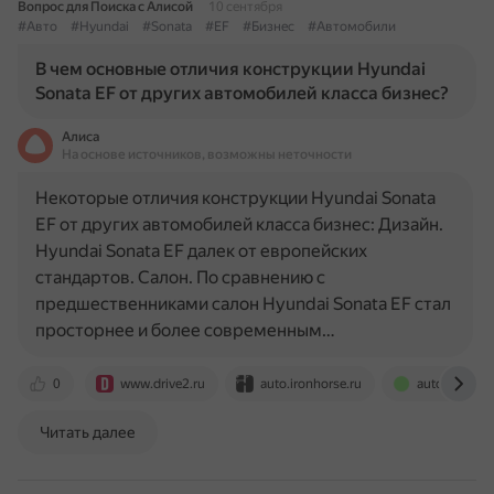
Вопрос для Поиска с Алисой
10 сентября
#Авто
#Hyundai
#Sonata
#EF
#Бизнес
#Автомобили
В чем основные отличия конструкции Hyundai
Sonata EF от других автомобилей класса бизнес?
Алиса
На основе источников, возможны неточности
Некоторые отличия конструкции Hyundai Sonata
EF от других автомобилей класса бизнес: Дизайн.
Hyundai Sonata EF далек от европейских
стандартов. Салон. По сравнению с
предшественниками салон Hyundai Sonata EF стал
просторнее и более современным…
0
www.drive2.ru
auto.ironhorse.ru
autoskeptic.
Читать далее