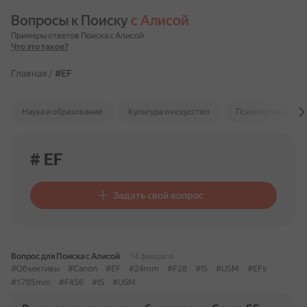
Вопросы к Поиску 
с Алисой
Примеры ответов Поиска с Алисой
Что это такое?
Главная
/
#EF
Наука и образование
Культура и искусство
Психология и отн
# EF
Задать свой вопрос
Вопрос для Поиска с Алисой
14 февраля
#Объективы
#Canon
#EF
#24mm
#F28
#IS
#USM
#EFs
#1785mm
#F456
#IS
#USM