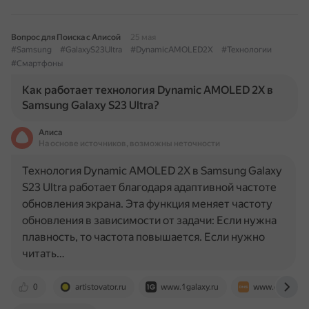
Вопрос для Поиска с Алисой
25 мая
#Samsung
#GalaxyS23Ultra
#DynamicAMOLED2X
#Технологии
#Смартфоны
Как работает технология Dynamic AMOLED 2X в
Samsung Galaxy S23 Ultra?
Алиса
На основе источников, возможны неточности
Технология Dynamic AMOLED 2X в Samsung Galaxy
S23 Ultra работает благодаря адаптивной частоте
обновления экрана. Эта функция меняет частоту
обновления в зависимости от задачи: Если нужна
плавность, то частота повышается. Если нужно
читать…
0
artistovator.ru
www.1galaxy.ru
www.dns-shop