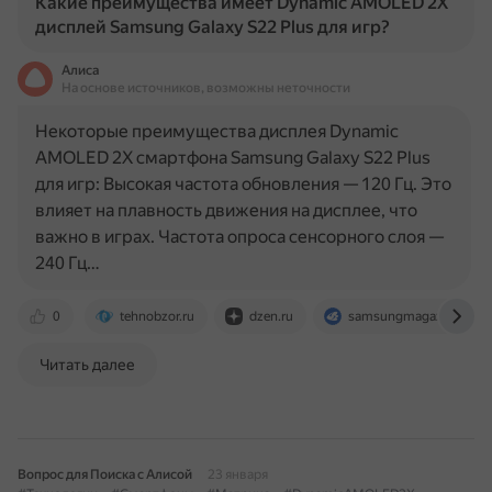
Какие преимущества имеет Dynamic AMOLED 2X
дисплей Samsung Galaxy S22 Plus для игр?
Алиса
На основе источников, возможны неточности
Некоторые преимущества дисплея Dynamic
AMOLED 2X смартфона Samsung Galaxy S22 Plus
для игр: Высокая частота обновления — 120 Гц. Это
влияет на плавность движения на дисплее, что
важно в играх. Частота опроса сенсорного слоя —
240 Гц…
0
tehnobzor.ru
dzen.ru
samsungmagazine.eu
Читать далее
Вопрос для Поиска с Алисой
23 января