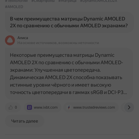
#Технологии
#Смартфоны
#Матрица
#DynamicAMOLED2X
#AMOLED
В чем преимущества матрицы Dynamic AMOLED
2X по сравнению с обычными AMOLED экранами?
Алиса
На основе источников, возможны неточности
Некоторые преимущества матрицы Dynamic
AMOLED 2X по сравнению с обычными AMOLED-
экранами: Улучшенная цветопередача.
Динамическая AMOLED 2X способна показывать
истинные уровни чёрного и имеет высокую
точность цветопередачи в гаммах sRGB и DCI-P3…
0
www.ixbt.com
www.trustedreviews.com
club
Читать далее