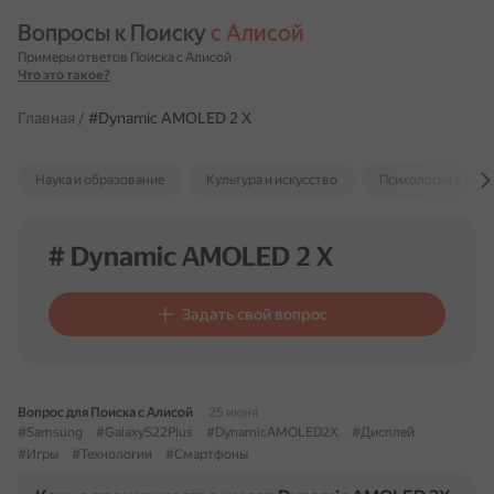
Вопросы к Поиску 
с Алисой
Примеры ответов Поиска с Алисой
Что это такое?
Главная
/
#Dynamic AMOLED 2 X
Наука и образование
Культура и искусство
Психология и отн
# Dynamic AMOLED 2 X
Задать свой вопрос
Вопрос для Поиска с Алисой
25 июня
#Samsung
#GalaxyS22Plus
#DynamicAMOLED2X
#Дисплей
#Игры
#Технологии
#Смартфоны