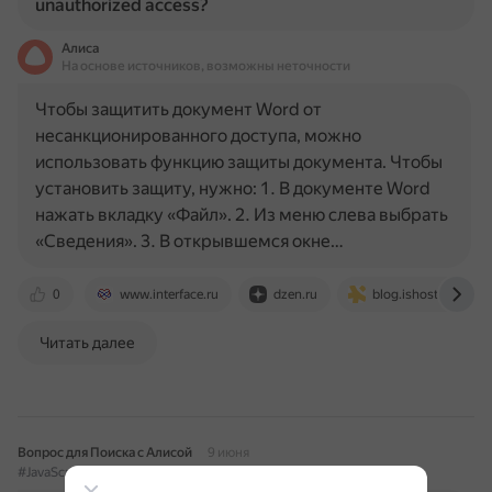
unauthorized access?
Алиса
На основе источников, возможны неточности
Чтобы защитить документ Word от
несанкционированного доступа, можно
использовать функцию защиты документа. Чтобы
установить защиту, нужно: 1. В документе Word
нажать вкладку «Файл». 2. Из меню слева выбрать
«Сведения». 3. В открывшемся окне…
0
www.interface.ru
dzen.ru
blog.ishosting.com
Читать далее
Вопрос для Поиска с Алисой
9 июня
#JavaScript
#Window
#Document
#Разница
#Объекты