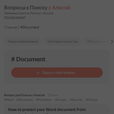
Вопросы к Поиску 
с Алисой
Примеры ответов Поиска с Алисой
Что это такое?
Главная
/
#Document
Наука и образование
Культура и искусство
Психология и отн
# Document
Задать свой вопрос
Вопрос для Поиска с Алисой
20 мая
#Word
#Document
#Protection
#Access
#Security
#Privacy
How to protect your Word document from