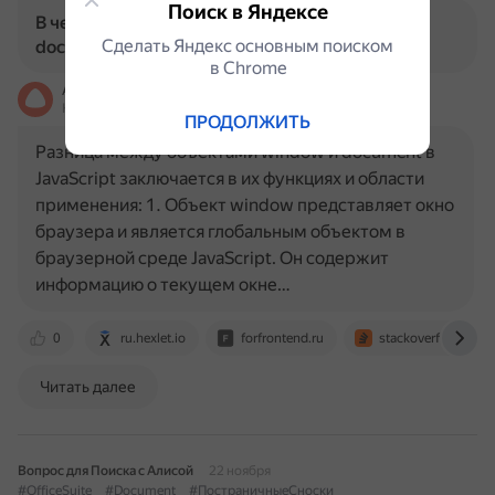
Поиск в Яндексе
В чем разница между объектами window и
Сделать Яндекс основным поиском
document в JavaScript?
в Сhrome
Алиса
На основе источников, возможны неточности
ПРОДОЛЖИТЬ
Разница между объектами window и document в
JavaScript заключается в их функциях и области
применения: 1. Объект window представляет окно
браузера и является глобальным объектом в
браузерной среде JavaScript. Он содержит
информацию о текущем окне…
0
ru.hexlet.io
forfrontend.ru
stackoverflow.com
Читать далее
Вопрос для Поиска с Алисой
22 ноября
#OfficeSuite
#Document
#ПостраничныеСноски