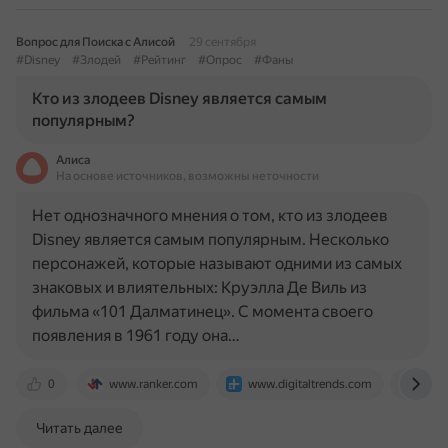
Вопрос для Поиска с Алисой
29 сентября
#Disney
#Злодей
#Рейтинг
#Опрос
#Фаны
Кто из злодеев Disney является самым
популярным?
Алиса
На основе источников, возможны неточности
Нет однозначного мнения о том, кто из злодеев
Disney является самым популярным. Несколько
персонажей, которые называют одними из самых
знаковых и влиятельных: Круэлла Де Виль из
фильма «101 Далматинец». С момента своего
появления в 1961 году она…
0
www.ranker.com
www.digitaltrends.com
citi
Читать далее