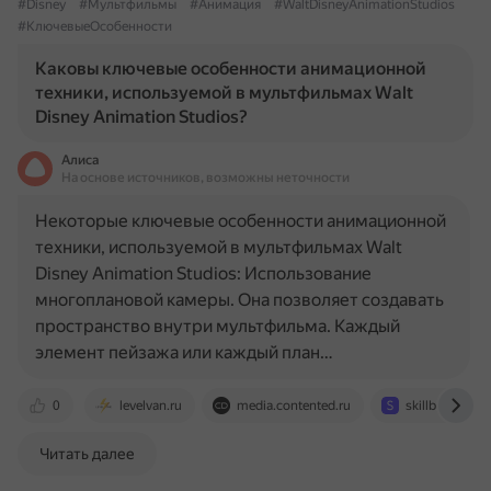
#Disney
#Мультфильмы
#Анимация
#WaltDisneyAnimationStudios
#КлючевыеОсобенности
Каковы ключевые особенности анимационной
техники, используемой в мультфильмах Walt
Disney Animation Studios?
Алиса
На основе источников, возможны неточности
Некоторые ключевые особенности анимационной
техники, используемой в мультфильмах Walt
Disney Animation Studios: Использование
многоплановой камеры. Она позволяет создавать
пространство внутри мультфильма. Каждый
элемент пейзажа или каждый план…
0
levelvan.ru
media.contented.ru
skillbox.ru
Читать далее