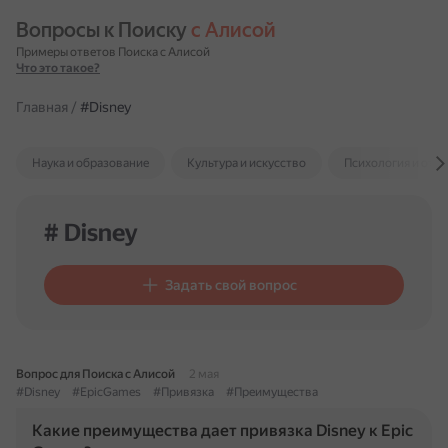
Вопросы к Поиску 
с Алисой
Примеры ответов Поиска с Алисой
Что это такое?
Главная
/
#Disney
Наука и образование
Культура и искусство
Психология и отн
# Disney
Задать свой вопрос
Вопрос для Поиска с Алисой
2 мая
#Disney
#EpicGames
#Привязка
#Преимущества
Какие преимущества дает привязка Disney к Epic