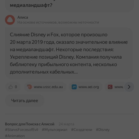
медиаландшафт?
Алиса
На основе источников, возможны неточности
Слияние Disney и Fox, которое произошло
20 марта 2019 года, оказало значительное влияние
на медиаландшафт. Некоторые последствия:
Укрепление позиций Disney. Компания получила
библиотеку прибыльного контента, несколько
дополнительных кабельных…
0
www.ussc.edu.au
www.aei.org
www.cableman
Читать далее
Вопрос для Поиска с Алисой
24 марта
#StarvsForcesofEvil
#Мультсериал
#Создатели
#Disney
#Animation