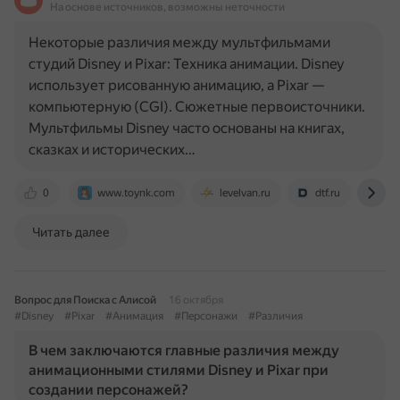
На основе источников, возможны неточности
Некоторые различия между мультфильмами
студий Disney и Pixar: Техника анимации. Disney
использует рисованную анимацию, а Pixar —
компьютерную (CGI). Сюжетные первоисточники.
Мультфильмы Disney часто основаны на книгах,
сказках и исторических…
0
www.toynk.com
levelvan.ru
dtf.ru
ww
Читать далее
Вопрос для Поиска с Алисой
16 октября
#Disney
#Pixar
#Анимация
#Персонажи
#Различия
В чем заключаются главные различия между
анимационными стилями Disney и Pixar при
создании персонажей?