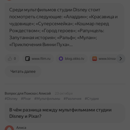
Среди мультфильмов студии Disney стоит
посмотреть следующие: «Аладдин»; «Красавица и
чудовище»; «Суперсемейка»; «Кошмар перед
Рождеством»; «Город героев»; «Рапунцель:
Запутанная история»; «Ральф»; «Мулан»;
«Приключения Винни Пуха»…
0
www.film.ru
blog.okko.tv
www.kinoafisha.inf
Читать далее
Вопрос для Поиска с Алисой
23 октября
#Disney
#Pixar
#Мультфильмы
#Различия
#Студия
В чём разница между мультфильмами студии
Disney и Pixar?
Алиса