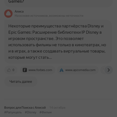
Games?
Алиса
На основе источников, возможны неточности
Некоторые преимущества партнёрства Disney и
Epic Games: Расширение библиотеки IP Disney в
игровом пространстве. Это позволяет
использовать фильмы не только в кинотеатрах, но
и в играх, а также создавать виртуальные товары,
которые могут стать…
0
www.forbes.com
www.apzomedia.com
thewa
Читать далее
Вопрос для Поиска с Алисой
14 октября
#Рапунцель
#Disney
#Фильм