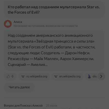
Кто работал над созданием мультсериала Star vs.
the Forces of Evil?
Алиса
На основе источников, возможны неточности
Над созданием американского анимационного
мультсериала «Звёздная принцесса и силы зла»
(Star vs. the Forces of Evil) работали, в частности,
следующие люди: Создатель — Дарон Нефси.
Режиссёры — Майк Маллен, Аарон Хаммерсли.
Сценарий — Амелия…
0
ru.wikipedia.org
en.wikipedia.org
disney.fan
Читать далее
Вопрос для Поиска с Алисой
25 июля