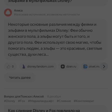
эльфами в мультфильмах Disney?
Алиса
На основе источников, возможны неточности
Некоторые основные различия между феями и
эльфами в мультфильмах Disney: Феи обычно
женского пола, а эльфы могут быть и того, и
другого пола. Феи используют свою магию, чтобы
помогать людям, а эльфы — это красивые, светлые
существа, духи леса…
0
disney.fandom.com
dzen.ru
otvet.mail.ru
Читать далее
Вопрос для Поиска с Алисой
8 декабря
#Disney
#Fox
#Медиаландшафт
#Слияние
#Конгломерат
Как слияние Disney и Fox повлияло на