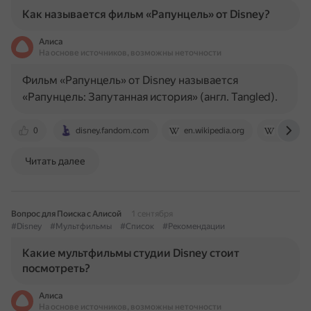
Как называется фильм «Рапунцель» от Disney?
Алиса
На основе источников, возможны неточности
Фильм «Рапунцель» от Disney называется
«Рапунцель: Запутанная история» (англ. Tangled).
0
disney.fandom.com
en.wikipedia.org
ru.wikip
Читать далее
Вопрос для Поиска с Алисой
1 сентября
#Disney
#Мультфильмы
#Список
#Рекомендации
Какие мультфильмы студии Disney стоит
посмотреть?
Алиса
На основе источников, возможны неточности