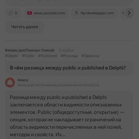
0
www.youtube.com
ftp-developpez.com
www.
Читать далее
Вопрос для Поиска с Алисой
5 ноября
#Delphi
#Public
#Published
#Разница
#Термины
В чём разница между public и published в Delphi?
Алиса
На основе источников, возможны неточности
Разница между public и published в Delphi
заключается в области видимости описываемых
элементов. Public (общедоступные, открытые) —
секция, которая не накладывает ограничений на
область видимости перечисляемых в ней полей,
методов и свойств. Их…