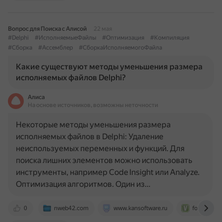
Вопрос для Поиска с Алисой
22 мая
#Delphi
#ИсполняемыеФайлы
#Оптимизация
#Компиляция
#Сборка
#Ассемблер
#СборкаИсполняемогоФайла
Какие существуют методы уменьшения размера
исполняемых файлов Delphi?
Алиса
На основе источников, возможны неточности
Некоторые методы уменьшения размера
исполняемых файлов в Delphi: Удаление
неиспользуемых переменных и функций. Для
поиска лишних элементов можно использовать
инструменты, например Code Insight или Analyze.
Оптимизация алгоритмов. Один из…
0
nweb42.com
www.kansoftware.ru
forum.ving