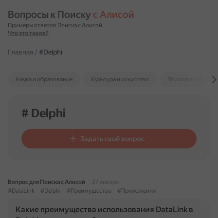
Вопросы к Поиску 
с Алисой
Примеры ответов Поиска с Алисой
Что это такое?
Главная
/
#Delphi
Наука и образование
Культура и искусство
Психология и отн
# Delphi
Задать свой вопрос
Вопрос для Поиска с Алисой
27 января
#DataLink
#Delphi
#Преимущества
#Приложения
Какие преимущества использования DataLink в