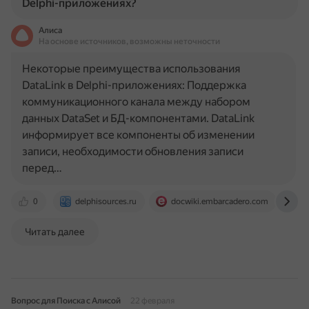
Delphi-приложениях?
Алиса
На основе источников, возможны неточности
Некоторые преимущества использования
DataLink в Delphi-приложениях: Поддержка
коммуникационного канала между набором
данных DataSet и БД-компонентами. DataLink
информирует все компоненты об изменении
записи, необходимости обновления записи
перед…
0
delphisources.ru
docwiki.embarcadero.com
w
Читать далее
Вопрос для Поиска с Алисой
22 февраля