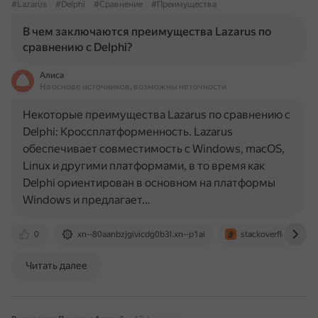
#Lazarus
#Delphi
#Сравнение
#Преимущества
В чем заключаются преимущества Lazarus по
сравнению с Delphi?
Алиса
На основе источников, возможны неточности
Некоторые преимущества Lazarus по сравнению с
Delphi: Кроссплатформенность. Lazarus
обеспечивает совместимость с Windows, macOS,
Linux и другими платформами, в то время как
Delphi ориентирован в основном на платформы
Windows и предлагает…
0
xn--80aanbzjgivicdg0b3l.xn--p1ai
stackoverflow.com
Читать далее