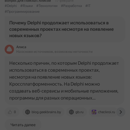
Вопрос для Поиска с Алисой
17 февраля
#Delphi
#Языки
#Технологии
#Разработка
#IT
#Программирование
Почему Delphi продолжает использоваться в
современных проектах несмотря на появление
новых языков?
Алиса
На основе источников, возможны неточности
Несколько причин, по которым Delphi продолжает
использоваться в современных проектах,
несмотря на появление новых языков:
Кроссплатформенность. На Delphi можно
создавать веб-сервисы и мобильные приложения,
программы для разных операционных…
0
blog.geekbrains.by
gb.ru
checkroi.ru
Читать далее