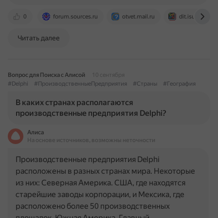
0
forum.sources.ru
otvet.mail.ru
dit.isuct.ru
Читать далее
Вопрос для Поиска с Алисой
10 сентября
#Delphi
#ПроизводственныеПредприятия
#Страны
#География
В каких странах располагаются
производственные предприятия Delphi?
Алиса
На основе источников, возможны неточности
Производственные предприятия Delphi
расположены в разных странах мира. Некоторые
из них: Северная Америка. США, где находятся
старейшие заводы корпорации, и Мексика, где
расположено более 50 производственных
площадок. Южная Америка. Главный…