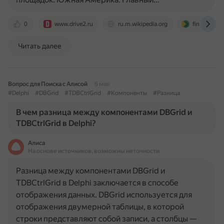
0
www.drive2.ru
ru.m.wikipedia.org
fin-plan.org
Читать далее
Вопрос для Поиска с Алисой
6 мая
#Delphi
#DBGrid
#TDBCtrlGrid
#Компоненты
#Разница
В чем разница между компонентами DBGrid и
TDBCtrlGrid в Delphi?
Алиса
На основе источников, возможны неточности
Разница между компонентами DBGrid и
TDBCtrlGrid в Delphi заключается в способе
отображения данных. DBGrid используется для
отображения двумерной таблицы, в которой
строки представляют собой записи, а столбцы —