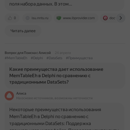
поля набора данных. В этом…
0
isu.nntu.ru
www.ibprovider.com
docwiki.emb
Читать далее
Вопрос для Поиска с Алисой
24 апреля
#MemTableEh
#Delphi
#DataSets
#Преимущества
Какие преимущества дает использование
MemTableEh в Delphi по сравнению с
традиционными DataSets?
Алиса
На основе источников, возможны неточности
Некоторые преимущества использования
MemTableEh в Delphi по сравнению с
традиционными DataSets: Поддержка