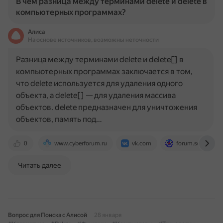
В чем разница между терминами delete и delete в
компьютерных программах?
Алиса
На основе источников, возможны неточности
Разница между терминами delete и delete[] в
компьютерных программах заключается в том,
что delete используется для удаления одного
объекта, а delete[] — для удаления массива
объектов. delete предназначен для уничтожения
объектов, память под…
0
www.cyberforum.ru
vk.com
forum.sources.ru
Читать далее
Вопрос для Поиска с Алисой
28 января