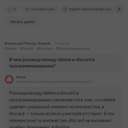
0
ru.hinative.com
english.stackexchange.com
j
Читать далее
Вопрос для Поиска с Алисой
18 января
#Delete
#Discard
#Разница
#Программирование
В чем разница между delete и discard в
программировании?
Алиса
На основе источников, возможны неточности
Разница между delete и discard в
программировании заключается в том, что delete
удаляет указанный элемент из множества, а
discard — только если он уже присутствует. Если
элемента нет в множестве, discard не вызывает
ошибку. Например, в Python…