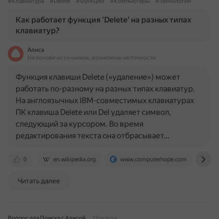
#Клавиатура
#Delete
#Функции
#Компьютеры
#Технологии
Как работает функция 'Delete' на разных типах
клавиатур?
Алиса
На основе источников, возможны неточности
Функция клавиши Delete («удаление») может
работать по-разному на разных типах клавиатур.
На англоязычных IBM-совместимых клавиатурах
ПК клавиша Delete или Del удаляет символ,
следующий за курсором. Во время
редактирования текста она отбрасывает…
0
en.wikipedia.org
www.computerhope.com
ru.
Читать далее
Вопрос для Поиска с Алисой
18 марта