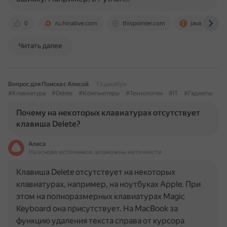
0
ru.hinative.com
thispointer.com
javarush.com
Читать далее
Вопрос для Поиска с Алисой
13 декабря
#Клавиатура
#Delete
#Компьютеры
#Технологии
#IT
#Гаджеты
Почему на некоторых клавиатурах отсутствует
клавиша Delete?
Алиса
На основе источников, возможны неточности
Клавиша Delete отсутствует на некоторых
клавиатурах, например, на ноутбуках Apple. При
этом на полноразмерных клавиатурах Magic
Keyboard она присутствует. На MacBook за
функцию удаления текста справа от курсора