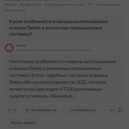
#Delete
#Клавиатура
#ОперационнаяСистема
#IT
#Компьютеры
#Технологии
Какие особенности и нюансы использования
клавиш Delete в различных операционных
системах?
Алиса
На основе источников, возможны неточности
Некоторые особенности и нюансы использования
клавиши Delete в различных операционных
системах: В Unix-подобных системах клавиша
Delete обычно сопоставляется с ESC, которая
является escape-кодом VT220 для клавиши
«удалить символ». На многих…
0
en.wikipedia.org
ru.wikipedia.org
ru.ruwiki.ru
Читать далее