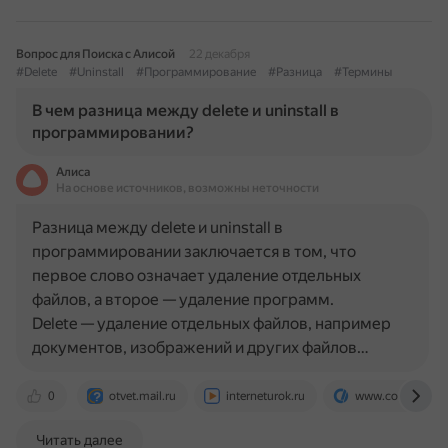
Вопрос для Поиска с Алисой
22 декабря
#Delete
#Uninstall
#Программирование
#Разница
#Термины
В чем разница между delete и uninstall в
программировании?
Алиса
На основе источников, возможны неточности
Разница между delete и uninstall в
программировании заключается в том, что
первое слово означает удаление отдельных
файлов, а второе — удаление программ.
Delete — удаление отдельных файлов, например
документов, изображений и других файлов…
0
otvet.mail.ru
interneturok.ru
www.computerh
Читать далее