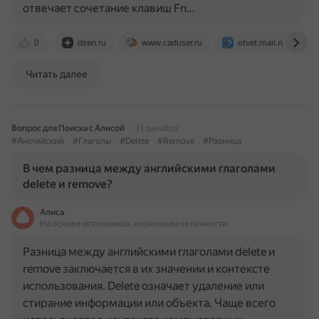
отвечает сочетание клавиш Fn…
0
dzen.ru
www.caduser.ru
otvet.mail.ru
Читать далее
Вопрос для Поиска с Алисой
31 декабря
#Английский
#Глаголы
#Delete
#Remove
#Разница
В чем разница между английскими глаголами
delete и remove?
Алиса
На основе источников, возможны неточности
Разница между английскими глаголами delete и
remove заключается в их значении и контексте
использования. Delete означает удаление или
стирание информации или объекта. Чаще всего