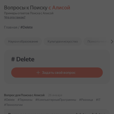
Вопросы к Поиску 
с Алисой
Примеры ответов Поиска с Алисой
Что это такое?
Главная
/
#Delete
Наука и образование
Культура и искусство
Психология и отн
# Delete
Задать свой вопрос
Вопрос для Поиска с Алисой
26 января
#Delete
#Термины
#КомпьютерныеПрограммы
#Разница
#IT
#Технологии