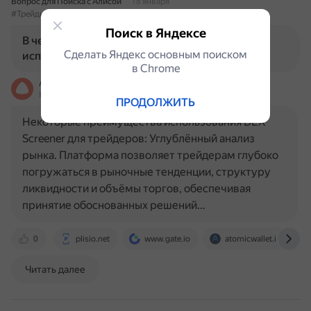
Вопрос для Поиска с Алисой
18 января
#Трейдинг
#DEX
#Screener
#Преимущества
Поиск в Яндексе
В чем заключаются преимущества
Сделать Яндекс основным поиском
использования DEX Screener для трейдеров?
в Сhrome
Алиса
На основе источников, возможны неточности
ПРОДОЛЖИТЬ
Некоторые преимущества использования DEX
Screener для трейдеров: Углублённый анализ
рынка. Платформа позволяет трейдерам глубоко
погружаться в рыночные тенденции, структуру
ликвидности и объёмы торгов, обеспечивая
принятие обоснованных решений…
0
plisio.net
www.gate.io
atomicwallet.io
Читать далее