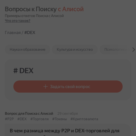
Вопросы к Поиску 
с Алисой
Примеры ответов Поиска с Алисой
Что это такое?
Главная
/
#DEX
Наука и образование
Культура и искусство
Психология и отн
# DEX
Задать свой вопрос
Вопрос для Поиска с Алисой
29 сентября
#P2P
#DEX
#Торговля
#Токены
#Криптовалюта
В чем разница между P2P и DEX-торговлей для