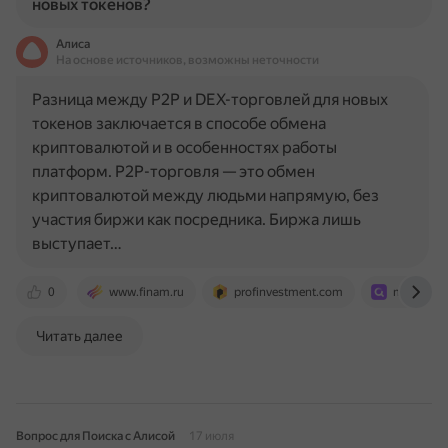
новых токенов?
Алиса
На основе источников, возможны неточности
Разница между P2P и DEX-торговлей для новых
токенов заключается в способе обмена
криптовалютой и в особенностях работы
платформ. P2P-торговля — это обмен
криптовалютой между людьми напрямую, без
участия биржи как посредника. Биржа лишь
выступает…
0
www.finam.ru
profinvestment.com
monetory.
Читать далее
Вопрос для Поиска с Алисой
17 июля