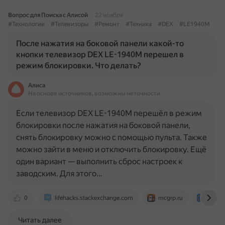
Вопрос для Поиска с Алисой
22 ноября
#Технологии
#Телевизоры
#Ремонт
#Техника
#DEX
#LE1940M
После нажатия на боковой панели какой-то
кнопки телевизор DEX LE-1940M перешел в
режим блокировки. Что делать?
Алиса
На основе источников, возможны неточности
Если телевизор DEX LE-1940M перешёл в режим
блокировки после нажатия на боковой панели,
снять блокировку можно с помощью пульта. Также
можно зайти в меню и отключить блокировку. Ещё
один вариант — выполнить сброс настроек к
заводским. Для этого…
0
lifehacks.stackexchange.com
mcgrp.ru
otvet.
Читать далее