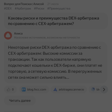
Вопрос для Поиска с Алисой
21 июля
#DEX
#Арбитраж
#Риски
#Преимущества
Каковы риски и преимущества DEX-арбитража
по сравнению с CEX-арбитражем?
Алиса
На основе источников, возможны неточности
Некоторые риски DEX-арбитража по сравнению с
CEX-арбитражем: Высокие комиссии за
транзакции. Так как пользователи напрямую
подключают кошельки к DEX-бирже, они платят не
торговую, а сетевую комиссию. В перегруженных
сетях она может сильно влиять…
0
blog.fxcc.com
arbitragescanner.io
blog.ston.fi
Читать далее