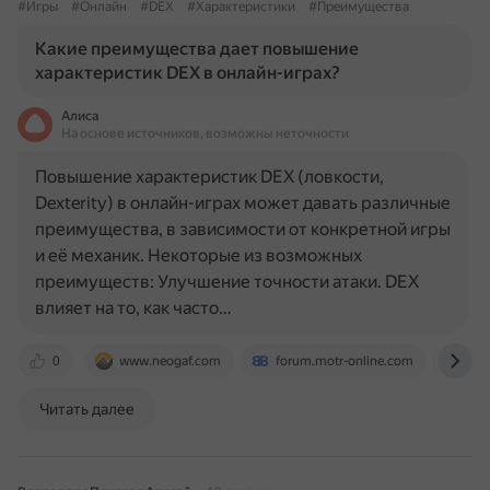
#Игры
#Онлайн
#DEX
#Характеристики
#Преимущества
Какие преимущества дает повышение
характеристик DEX в онлайн-играх?
Алиса
На основе источников, возможны неточности
Повышение характеристик DEX (ловкости,
Dexterity) в онлайн-играх может давать различные
преимущества, в зависимости от конкретной игры
и её механик. Некоторые из возможных
преимуществ: Улучшение точности атаки. DEX
влияет на то, как часто…
0
www.neogaf.com
forum.motr-online.com
www
Читать далее