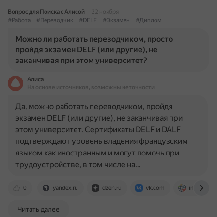
Вопрос для Поиска с Алисой
22 ноября
#Работа
#Переводчик
#DELF
#Экзамен
#Диплом
Можно ли работать переводчиком, просто
пройдя экзамен DELF (или другие), не
заканчивая при этом университет?
Алиса
На основе источников, возможны неточности
Да, можно работать переводчиком, пройдя
экзамен DELF (или другие), не заканчивая при
этом университет. Сертификаты DELF и DALF
подтверждают уровень владения французским
языком как иностранным и могут помочь при
трудоустройстве, в том числе на…
0
yandex.ru
dzen.ru
vk.com
immigrant
Читать далее