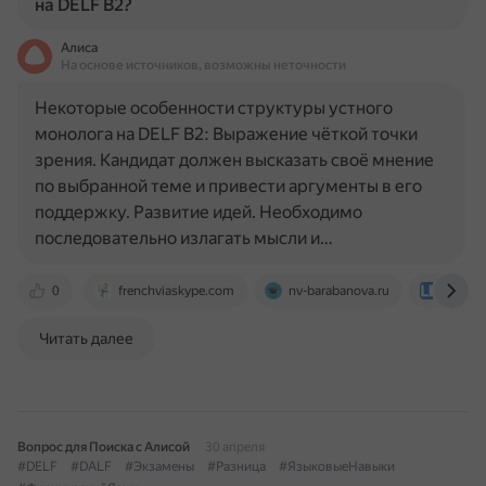
на DELF B2?
Алиса
На основе источников, возможны неточности
Некоторые особенности структуры устного
монолога на DELF B2: Выражение чёткой точки
зрения. Кандидат должен высказать своё мнение
по выбранной теме и привести аргументы в его
поддержку. Развитие идей. Необходимо
последовательно излагать мысли и…
0
frenchviaskype.com
nv-barabanova.ru
www.fr
Читать далее
Вопрос для Поиска с Алисой
30 апреля
#DELF
#DALF
#Экзамены
#Разница
#ЯзыковыеНавыки