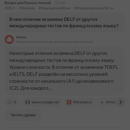
Вопрос для Поиска с Алисой
25 мая
#DELF
#Экзамен
#ФранцузскийЯзык
#МеждународныеТесты
В чем отличие экзамена DELF от других
международных тестов по французскому языку?
Алиса
На основе источников, возможны неточности
Некоторые отличия экзамена DELF от других
международных тестов по французскому языку:
Уровни сложности. В отличие от экзаменов TOEFL
и IELTS, DELF разделён на несколько уровней
сложности: от начального (A1) до независимого
(C2). Для каждого…
0
www.unipage.net
lifehacker.ru
khinich.school
Читать далее