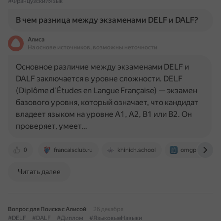
#ФранцузскийЯзык
В чем разница между экзаменами DELF и DALF?
Алиса
На основе источников, возможны неточности
Основное различие между экзаменами DELF и
DALF заключается в уровне сложности. DELF
(Diplôme d’Études en Langue Française) — экзамен
базового уровня, который означает, что кандидат
владеет языком на уровне А1, А2, В1 или В2. Он
проверяет, умеет…
0
francaisclub.ru
khinich.school
omgpu.ru
Читать далее
Вопрос для Поиска с Алисой
26 декабря
#DELF
#DALF
#Диплом
#ЯзыковыеНавыки