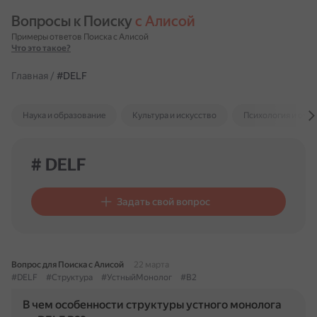
Вопросы к Поиску 
с Алисой
Примеры ответов Поиска с Алисой
Что это такое?
Главная
/
#DELF
Наука и образование
Культура и искусство
Психология и отн
# DELF
Задать свой вопрос
Вопрос для Поиска с Алисой
22 марта
#DELF
#Структура
#УстныйМонолог
#B2
В чем особенности структуры устного монолога