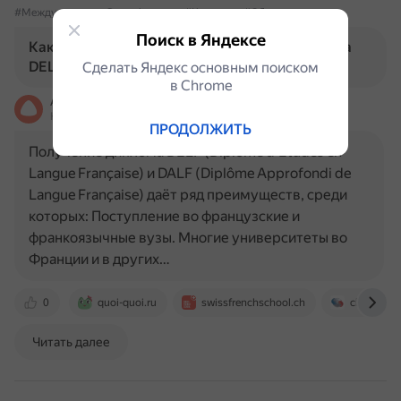
#МеждународныеСертификаты
#Карьера
#Обучение
Поиск в Яндексе
Какие преимущества даёт получение диплома
DELF/DALF?
Сделать Яндекс основным поиском
в Сhrome
Алиса
На основе источников, возможны неточности
ПРОДОЛЖИТЬ
Получение диплома DELF (Diplôme d'Études en
Langue Française) и DALF (Diplôme Approfondi de
Langue Française) даёт ряд преимуществ, среди
которых: Поступление во французские и
франкоязычные вузы. Многие университеты во
Франции и в других…
0
quoi-quoi.ru
swissfrenchschool.ch
chinatutor
Читать далее