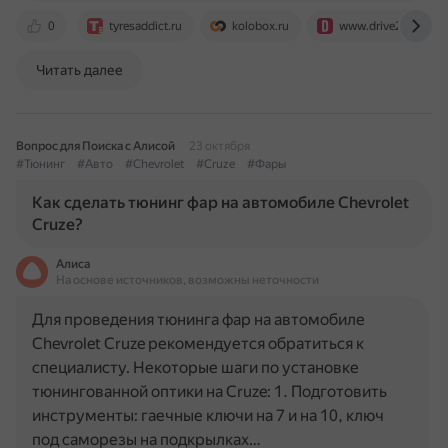
0
tyresaddict.ru
kolobox.ru
www.drive2.ru
Читать далее
Вопрос для Поиска с Алисой
23 октября
#Тюнинг
#Авто
#Chevrolet
#Cruze
#Фары
Как сделать тюнинг фар на автомобиле Chevrolet
Cruze?
Алиса
На основе источников, возможны неточности
Для проведения тюнинга фар на автомобиле
Chevrolet Cruze рекомендуется обратиться к
специалисту. Некоторые шаги по установке
тюнингованной оптики на Cruze: 1. Подготовить
инструменты: гаечные ключи на 7 и на 10, ключ
под саморезы на подкрылках…