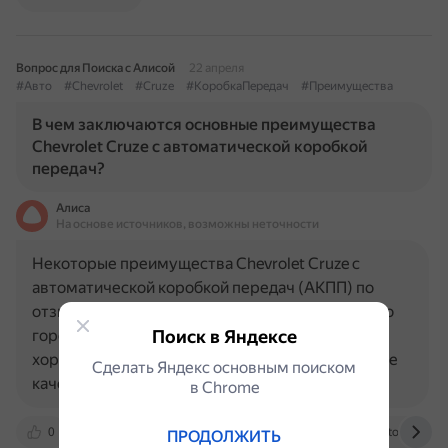
Вопрос для Поиска с Алисой
22 апреля
#Авто
#Chevrolet
#Cruze
#КоробкаПередач
#Преимущества
В чем заключаются основные преимущества
Chevrolet Cruze с автоматической коробкой
передач?
Алиса
На основе источников, возможны неточности
Некоторые преимущества Chevrolet Cruze с
автоматической коробкой передач (АКПП) по
отзывам владельцев: Комфорт при движении по
городу. Владельцы отмечают, что автомобиль
Поиск в Яндексе
хорошо ведёт себя на дорогах в городе. Ходовые
Сделать Яндекс основным поиском
качества на трассе…
в Сhrome
0
www.youtube.com
rutube.ru
m.avito.ru
ПРОДОЛЖИТЬ