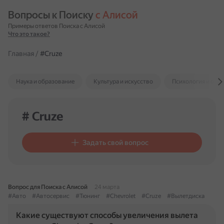
Вопросы к Поиску 
с Алисой
Примеры ответов Поиска с Алисой
Что это такое?
Главная
/
#Cruze
Наука и образование
Культура и искусство
Психология и отн
# Cruze
Задать свой вопрос
Вопрос для Поиска с Алисой
24 марта
#Авто
#Автосервис
#Тюнинг
#Chevrolet
#Cruze
#Вылетдиска
Какие существуют способы увеличения вылета