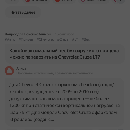
Читать далее
Вопрос для Поиска с Алисой
15 сентября
#Авто
#Прицеп
#Chevrolet
#Cruze
#LT
#Вес
Какой максимальный вес буксируемого прицепа
можно перевозить на Chevrolet Cruze LT?
Алиса
На основе источников, возможны неточности
Для Chevrolet Cruze с фаркопом «Leader» (седан/
хетчбек, выпущенные с 2009 по 2016 год)
допустимая полная масса прицепа — не более
1200 кг при статической вертикальной нагрузке на
шар 75 кг. Для модели Chevrolet Cruze с фаркопом
«Трейлер» (седан с…