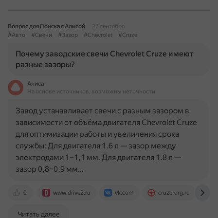
Вопрос для Поиска с Алисой
27 сентября
#Авто
#Свечи
#Зазор
#Chevrolet
#Cruze
Почему заводские свечи Chevrolet Cruze имеют
разные зазоры?
Алиса
На основе источников, возможны неточности
Завод устанавливает свечи с разным зазором в
зависимости от объёма двигателя Chevrolet Cruze
для оптимизации работы и увеличения срока
службы: Для двигателя 1.6 л — зазор между
электродами 1–1,1 мм. Для двигателя 1.8 л —
зазор 0,8–0,9 мм…
0
www.drive2.ru
vk.com
cruze-org.ru
c
Читать далее