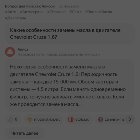
Вопрос для Поиска с Алисой
28 февраля
#Авто
#Автосервис
#Chevrolet
#Cruze
#ЗаменаМасла
#Двигатель
Какие особенности замены масла в двигателе
Chevrolet Cruze 1.6?
Алиса
На основе источников, возможны неточности
Некоторые особенности замены масла в
двигателе Chevrolet Cruze 1.6: Периодичность
замены — каждые 15 000 км. Объём картера и
системы — 4,5 литра. Если менять одновременно
фильтр, то нужно заливать именно столько. Если
же проводится замена масла…
0
motorist.expert
otoba.ru
zamena-masla-spot.
Читать далее