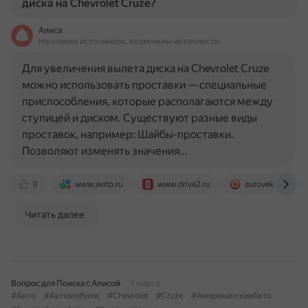
диска на Chevrolet Cruze?
Алиса
На основе источников, возможны неточности
Для увеличения вылета диска на Chevrolet Cruze
можно использовать проставки — специальные
приспособления, которые располагаются между
ступицей и диском. Существуют разные виды
проставок, например: Шайбы-проставки.
Позволяют изменять значения…
0
www.avito.ru
www.drive2.ru
autovektor.su
Читать далее
Вопрос для Поиска с Алисой
1 марта
#Авто
#Автомобили
#Chevrolet
#Cruze
#АмериканскиеАвто