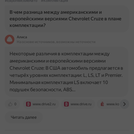
#ЕвропейскиеАвто
#Комплектация
В чем разница между американскими и
европейскими версиями Chevrolet Cruze в плане
комплектации?
Алиса
На основе источников, возможны неточности
Некоторые различия в комплектации между
американскими и европейскими версиями
Chevrolet Cruze: В США автомобиль предлагается в
четырёх уровнях комплектации: L, LS, LT и Premier.
Минимальная комплектация LS включает 10
подушек безопасности, ABS…
0
www.drive2.ru
www.drive.ru
www.kolesa.ru
Читать далее