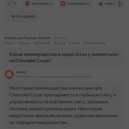
0
www.drom.ru
naavtotrasse.ru
www.leader-plu
Читать далее
Вопрос для Поиска с Алисой
5 марта
#Авто
#Шины
#Chevrolet
#Cruze
#Зима
#Автомобиль
Какие преимущества и недостатки у зимних шин
на Chevrolet Cruze?
Алиса
На основе источников, возможны неточности
Некоторые преимущества зимних шин для
Chevrolet Cruze: проходимость в глубоком снегу и
управляемость на укатанном снегу; экономия
топлива; низкий уровень шума. Некоторые
недостатки: высокий уровень шума при движении
по твёрдым поверхностям…