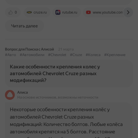
0
cruze.ru
rutube.ru
www.youtube.com
Читать далее
Вопрос для Поиска с Алисой
21 марта
#Авто
#Автомобили
#Chevrolet
#Cruze
#Колеса
#Крепление
Какие особенности крепления колес у
автомобилей Chevrolet Cruze разных
модификаций?
Алиса
На основе источников, возможны неточности
Некоторые особенности крепления колёс у
автомобилей Chevrolet Cruze разных
модификаций: Количество болтов. Любые колёса
автомобиля крепятся на 5 болтов. Расстояние