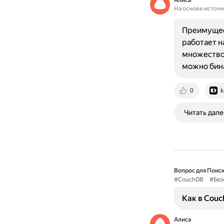
Алиса
На основе источ
Преимущес
работает н
множество
можно бин
0
k
Читать дале
Вопрос для Поиск
#CouchDB
#Без
Как в Couc
Алиса