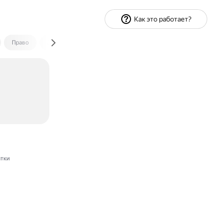
Как это работает?
Право
Экономика и финансы
Путешествия
Спорт
тки