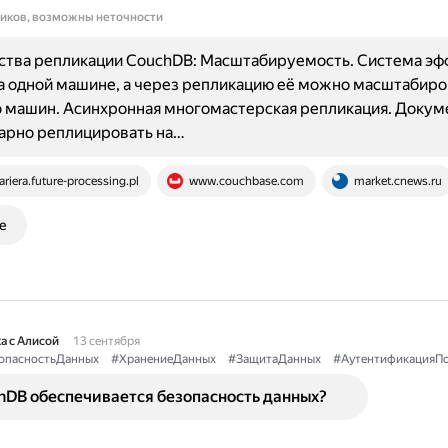
ников, возможны неточности
тва репликации CouchDB: Масштабируемость. Система эф
а одной машине, а через репликацию её можно масштабиро
 машин. Асинхронная многомастерская репликация. Докум
арно реплицировать на…
ariera.future-processing.pl
www.couchbase.com
market.cnews.ru
е
а с Алисой
13 сентября
опасностьДанных
#ХранениеДанных
#ЗащитаДанных
#АутентификацияПо
hDB обеспечивается безопасность данных?