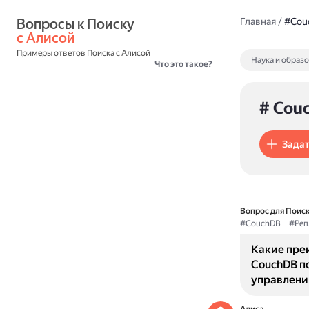
Вопросы к Поиску 
Главная
/
#Cou
с Алисой
Примеры ответов Поиска с Алисой
Наука и образ
Что это такое?
# Cou
Задат
Вопрос для Поиск
#CouchDB
#Реп
Какие пре
CouchDB п
управлени