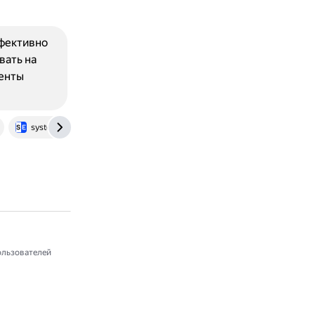
фективно
вать на
енты
systems.education
habr.com
льзователей