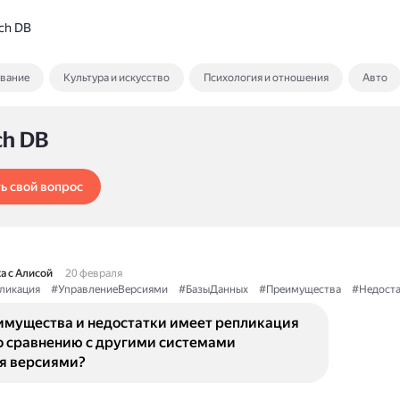
ch DB
ование
Культура и искусство
Психология и отношения
Авто
ch DB
ь свой вопрос
а с Алисой
20 февраля
ликация
#УправлениеВерсиями
#БазыДанных
#Преимущества
#Недоста
имущества и недостатки имеет репликация
о сравнению с другими системами
я версиями?