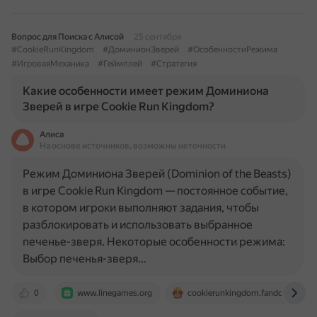
Вопрос для Поиска с Алисой
25 сентября
#CookieRunKingdom
#ДоминионЗверей
#ОсобенностиРежима
#ИгроваяМеханика
#Геймплей
#Стратегия
Какие особенности имеет режим Доминиона
Зверей в игре Cookie Run Kingdom?
Алиса
На основе источников, возможны неточности
Режим Доминиона Зверей (Dominion of the Beasts)
в игре Cookie Run Kingdom — постоянное событие,
в котором игроки выполняют задания, чтобы
разблокировать и использовать выбранное
печенье-зверя. Некоторые особенности режима:
Выбор печенья-зверя…
0
www.linegames.org
cookierunkingdom.fandom.com