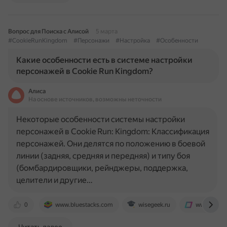
Вопрос для Поиска с Алисой
5 марта
#CookieRunKingdom
#Персонажи
#Настройка
#Особенности
Какие особенности есть в системе настройки
персонажей в Cookie Run Kingdom?
Алиса
На основе источников, возможны неточности
Некоторые особенности системы настройки
персонажей в Cookie Run: Kingdom: Классификация
персонажей. Они делятся по положению в боевой
линии (задняя, средняя и передняя) и типу боя
(бомбардировщики, рейнджеры, поддержка,
целители и другие…
0
www.bluestacks.com
wisegeek.ru
www.noff.g