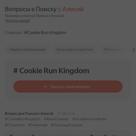
Вопросы к Поиску 
с Алисой
Примеры ответов Поиска с Алисой
Что это такое?
Главная
/
#Cookie Run Kingdom
Наука и образование
Культура и искусство
Психология и отн
# Cookie Run Kingdom
Задать свой вопрос
Вопрос для Поиска с Алисой
11 августа
#CookieRunKingdom
#BeastCookies
#ОсобенностиИгры
#Стратегия
#Геймплей
#ПомощьИгрокам