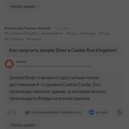
Читать далее
Вопрос для Поиска с Алисой
11 апреля
#CookieRunKingdom
#JampieDiner
#Гайд
#Помощь
#Игра
#Стратегия
#Советы
Как получить Jampie Diner в Cookie Run Kingdom?
Алиса
На основе источников, возможны неточности
Jampie Diner становится доступным после
достижения 4-го уровня Cookie Castle. Это
производственное здание, в котором можно
производить блюда на основе джема.
1
cookierunkingdom.fandom.com
vk.com
cook
Читать далее