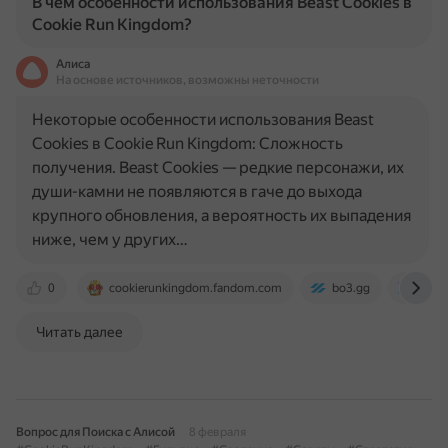
В чем особенности использования Beast Cookies в
Cookie Run Kingdom?
Алиса
На основе источников, возможны неточности
Некоторые особенности использования Beast
Cookies в Cookie Run Kingdom: Сложность
получения. Beast Cookies — редкие персонажи, их
души-камни не появляются в гаче до выхода
крупного обновления, а вероятность их выпадения
ниже, чем у других…
0
cookierunkingdom.fandom.com
bo3.gg
www.
Читать далее
Вопрос для Поиска с Алисой
8 февраля