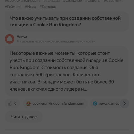
#CookieRunKingdom
#Гильдия
#Создание
#Советы
#Стратегия
#Гейминг
#Игры
#Помощь
Что важно учитывать при создании собственной
гильдии в Cookie Run Kingdom?
Алиса
На основе источников, возможны неточности
Некоторые важные моменты, которые стоит
учесть при создании собственной гильдии в Cookie
Run: Kingdom: Стоимость создания. Она
составляет 500 кристаллов. Количество
участников. В гильдии может быть не более 30
членов, включая одного лидера и…
0
cookierunkingdom.fandom.com
www.gamepur.com
Читать далее