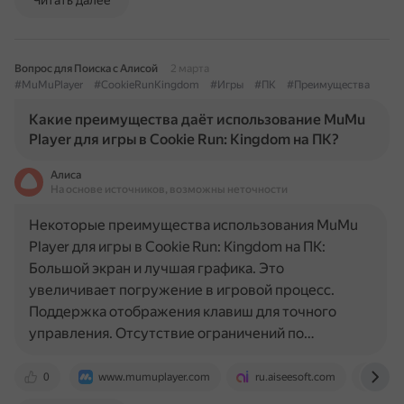
Читать далее
Вопрос для Поиска с Алисой
2 марта
#MuMuPlayer
#CookieRunKingdom
#Игры
#ПК
#Преимущества
Какие преимущества даёт использование MuMu
Player для игры в Cookie Run: Kingdom на ПК?
Алиса
На основе источников, возможны неточности
Некоторые преимущества использования MuMu
Player для игры в Cookie Run: Kingdom на ПК:
Большой экран и лучшая графика. Это
увеличивает погружение в игровой процесс.
Поддержка отображения клавиш для точного
управления. Отсутствие ограничений по…
0
www.mumuplayer.com
ru.aiseesoft.com
www.