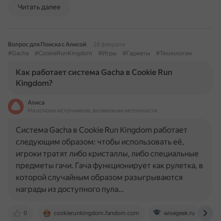
Читать далее
Вопрос для Поиска с Алисой
28 февраля
#Gacha
#CookieRunKingdom
#Игры
#Гаджеты
#Технологии
Как работает система Gacha в Cookie Run
Kingdom?
Алиса
На основе источников, возможны неточности
Система Gacha в Cookie Run Kingdom работает
следующим образом: чтобы использовать её,
игроки тратят либо кристаллы, либо специальные
предметы гачи. Гача функционирует как рулетка, в
которой случайным образом разыгрываются
награды из доступного пула…
0
cookierunkingdom.fandom.com
wisegeek.ru