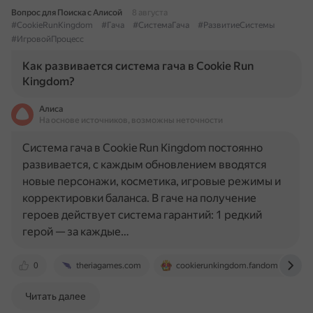
Вопрос для Поиска с Алисой
8 августа
#CookieRunKingdom
#Гача
#СистемаГача
#РазвитиеСистемы
#ИгровойПроцесс
Как развивается система гача в Cookie Run
Kingdom?
Алиса
На основе источников, возможны неточности
Система гача в Cookie Run Kingdom постоянно
развивается, с каждым обновлением вводятся
новые персонажи, косметика, игровые режимы и
корректировки баланса. В гаче на получение
героев действует система гарантий: 1 редкий
герой — за каждые…
0
theriagames.com
cookierunkingdom.fandom.com
Читать далее