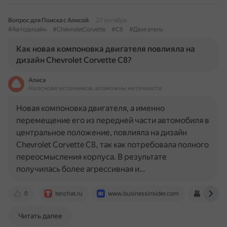
Вопрос для Поиска с Алисой
27 октября
#Автодизайн
#ChevroletCorvette
#C8
#Двигатель
Как новая компоновка двигателя повлияла на
дизайн Chevrolet Corvette C8?
Алиса
На основе источников, возможны неточности
Новая компоновка двигателя, а именно
перемещение его из передней части автомобиля в
центральное положение, повлияла на дизайн
Chevrolet Corvette C8, так как потребовала полного
переосмысления корпуса. В результате
получилась более агрессивная и…
0
tenchat.ru
www.businessinsider.com
automot
Читать далее