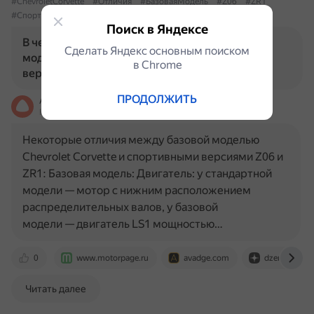
#ChevroletCorvette
#Отличия
#БазоваяМодель
#Z06
#ZR1
#СпортивныеВерсии
Поиск в Яндексе
В чем заключаются отличия между базовой
Сделать Яндекс основным поиском
моделью Chevrolet Corvette и спортивными
в Сhrome
версиями Z06 и ZR1?
ПРОДОЛЖИТЬ
Алиса
На основе источников, возможны неточности
Некоторые отличия между базовой моделью
Chevrolet Corvette и спортивными версиями Z06 и
ZR1: Базовая модель: Двигатель: у стандартной
модели — мотор с нижним расположением
распределительных валов, у базовой
модели — двигатель LS1 мощностью…
0
www.motorpage.ru
avadge.com
dzen.ru
Читать далее