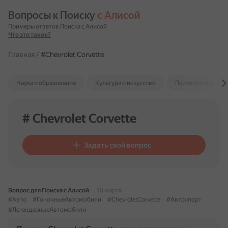
Вопросы к Поиску 
с Алисой
Примеры ответов Поиска с Алисой
Что это такое?
Главная
/
#Chevrolet Corvette
Наука и образование
Культура и искусство
Психология и отн
# Chevrolet Corvette
Задать свой вопрос
Вопрос для Поиска с Алисой
18 марта
#Авто
#ГоночныеАвтомобили
#ChevroletCorvette
#Автоспорт
#ЛегендарныеАвтомобили