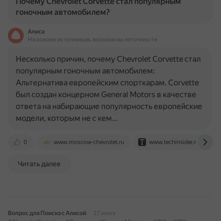
Почему Chevrolet Corvette стал популярным
гоночным автомобилем?
Алиса
На основе источников, возможны неточности
Несколько причин, почему Chevrolet Corvette стал
популярным гоночным автомобилем:
Альтернатива европейским спорткарам. Corvette
был создан концерном General Motors в качестве
ответа на набирающие популярность европейские
модели, которым не с кем…
0
www.moscow-chevrolet.ru
www.techinsider.ru
Читать далее
Вопрос для Поиска с Алисой
27 июля