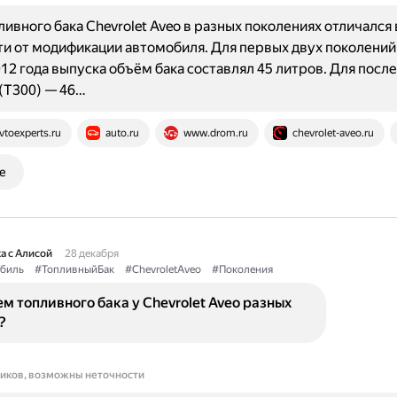
ивного бака Chevrolet Aveo в разных поколениях отличался 
и от модификации автомобиля. Для первых двух поколений 
012 года выпуска объём бака составлял 45 литров. Для посл
(T300) — 46…
vtoexperts.ru
auto.ru
www.drom.ru
chevrolet-aveo.ru
е
а с Алисой
28 декабря
биль
#ТопливныйБак
#ChevroletAveo
#Поколения
м топливного бака у Chevrolet Aveo разных
?
ников, возможны неточности