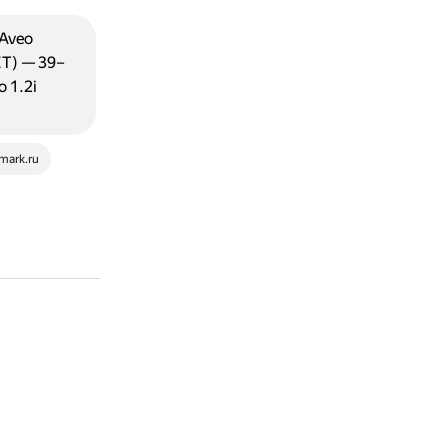
Aveo
ET) — 39–
 1.2i
mark.ru