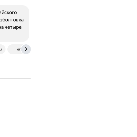
ейского
азболтовка
 на четыре
u
en.wikipedia.org