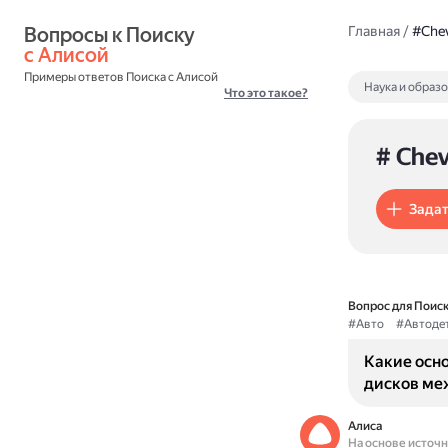
Вопросы к Поиску 
Главная
/
#Chev
с Алисой
Примеры ответов Поиска с Алисой
Наука и образ
Что это такое?
# Chev
Задат
Вопрос для Поиск
#Авто
#Автоде
Какие осн
дисков меж
Алиса
На основе источ