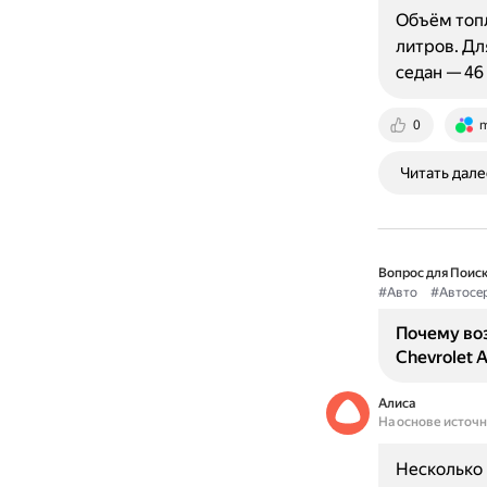
Объём топл
литров. Дл
седан — 46
0
m
Читать дале
Вопрос для Поиск
#Авто
#Автосе
Почему во
Chevrolet 
Алиса
На основе источ
Несколько 