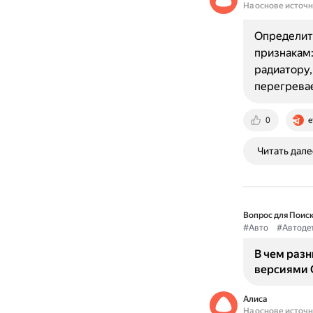
На основе источ
Определить
признакам:
радиатору,
перегревае
0
e
Читать дале
Вопрос для Поиск
#Авто
#Автоде
В чем раз
версиями C
Алиса
На основе источ