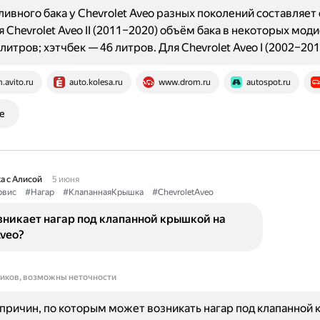
ивного бака у Chevrolet Aveo разных поколений составляет о
я Chevrolet Aveo II (2011–2020) объём бака в некоторых мод
 литров; хэтчбек — 46 литров. Для Chevrolet Aveo I (2002–2
.avito.ru
auto.kolesa.ru
www.drom.ru
autospot.ru
е
а с Алисой
5 июня
рвис
#Нагар
#КлапаннаяКрышка
#ChevroletAveo
зникает нагар под клапанной крышкой на
Aveo?
ников, возможны неточности
причин, по которым может возникать нагар под клапанной