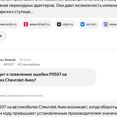
ние переходных адаптеров. Они дают возможность измени
диска к ступице…
ww.avito.ru
www.drive2.ru
dzen.ru
vk.com
www.
е
а с Алисой
26 июля
а
#P0507
#ChevroletAveo
дит к появлению ошибки P0507 на
х Chevrolet Aveo?
ников, возможны неточности
07 на автомобилях Chevrolet Aveo возникает, когда оборот
м ходу превышают установленные производителем значени