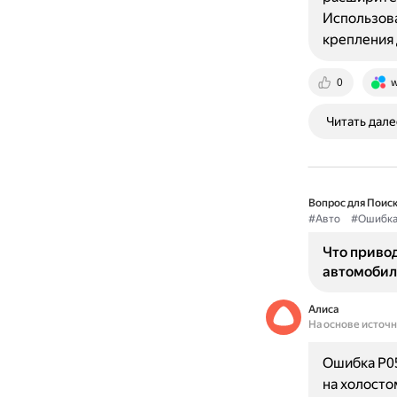
Использова
крепления 
0
w
Читать дале
Вопрос для Поиск
#Авто
#Ошибк
Что приво
автомобиля
Алиса
На основе источ
Ошибка P05
на холосто