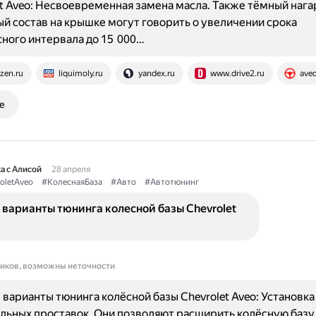
et Aveo: Несвоевременная замена масла. Также тёмный нага
й состав на крышке могут говорить о увеличении срока
ного интервала до 15 000…
zen.ru
liquimoly.ru
yandex.ru
www.drive2.ru
aveo
е
а с Алисой
28 апреля
oletAveo
#КолеснаяБаза
#Авто
#Автотюнинг
 варианты тюнинга колесной базы Chevrolet
ников, возможны неточности
варианты тюнинга колёсной базы Chevrolet Aveo: Установка
ьных проставок. Они позволяют расширить колёсную базу 