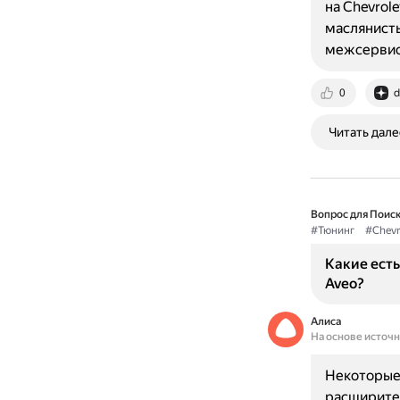
на Chevrol
маслянисты
межсервис
0
d
Читать дале
Вопрос для Поиск
#Тюнинг
#Chevr
Какие есть
Aveo?
Алиса
На основе источ
Некоторые 
расширител