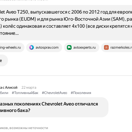
let Aveo T250, выпускавшегося с 2006 по 2012 год для европ
о рынка (EUDM) и для рынка Юго-Восточной Азии (SAM), р
) колёс одинаковая и составляет 4x100 (все диски крепятся
стояние…
ing-wheels.ru
avtosprav.com
avtoexperts.ru
razmerkoles.r
е
а с Алисой
22 марта
били
#ТопливныйБак
#ChevroletAveo
#Поколения
азных поколениях Chevrolet Aveo отличался
ливного бака?
ников, возможны неточности