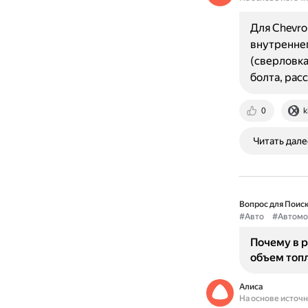
Для Chevro
внутреннег
(сверловка
болта, рас
0
k
Читать дале
Вопрос для Поиск
#Авто
#Автомо
Почему в р
объем топ
Алиса
На основе источ