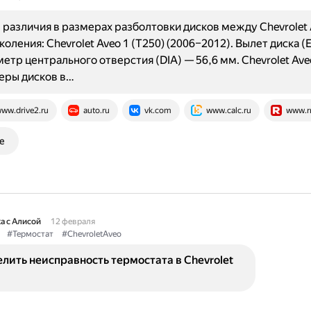
различия в размерах разболтовки дисков между Chevrolet 
оления: Chevrolet Aveo 1 (T250) (2006–2012). Вылет диска (
метр центрального отверстия (DIA) — 56,6 мм. Chevrolet Aveo
еры дисков в…
ww.drive2.ru
auto.ru
vk.com
www.calc.ru
www.r
е
а с Алисой
12 февраля
#Термостат
#ChevroletAveo
лить неисправность термостата в Chevrolet