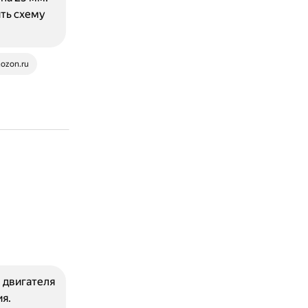
ть схему
ozon.ru
ы двигателя
я.