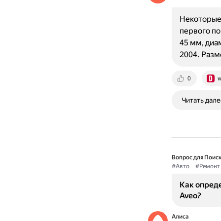
Некоторые 
первого пок
45 мм, диа
2004. Разм
0
w
Читать дале
Вопрос для Поиск
#Авто
#Ремонт
Как опреде
Aveo?
Алиса