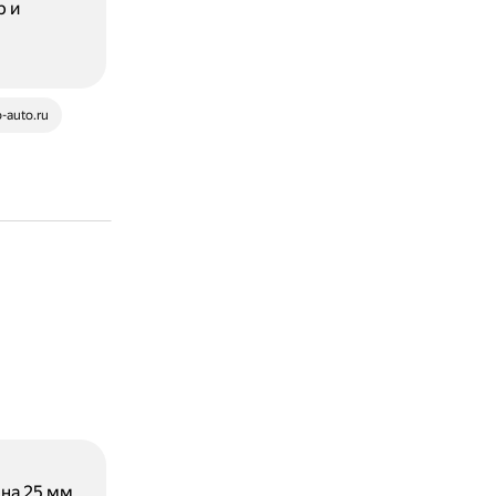
р и
-auto.ru
на 25 мм.