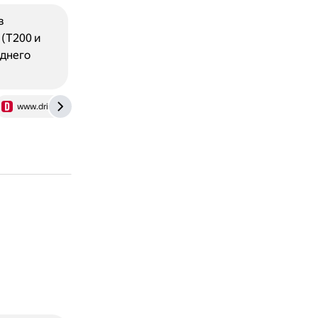
в
(T200 и
еднего
www.drive2.ru