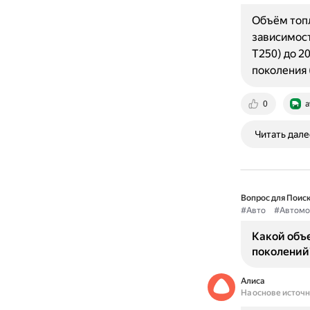
Объём топл
зависимост
T250) до 2
поколения 
0
a
Читать дале
Вопрос для Поиск
#Авто
#Автомо
Какой объе
поколений
Алиса
На основе источ