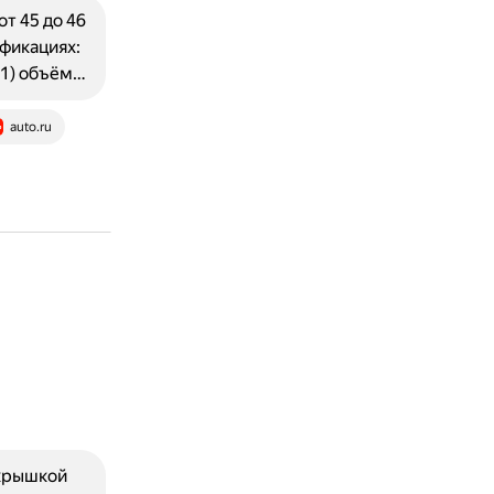
т 45 до 46
ификациях:
011) объём…
auto.ru
 крышкой