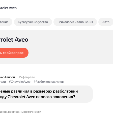
rolet Aveo
ование
Культура и искусство
Психология и отношения
Авто
rolet Aveo
ь свой вопрос
а с Алисой
15 февраля
тали
#ChevroletAveo
#Разболтовкадисков
овные различия в размерах разболтовки
ду Chevrolet Aveo первого поколения?
ников, возможны неточности