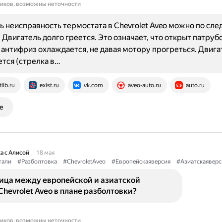
ников, возможны неточности
 неисправность термостата в Chevrolet Aveo можно по сл
 Двигатель долго греется. Это означает, что открыт патрубо
 антифриз охлаждается, не давая мотору прогреться. Двига
тся (стрелка в…
tlib.ru
exist.ru
vk.com
aveo-auto.ru
auto.ru
е
а с Алисой
18 мая
тали
#Разболтовка
#ChevroletAveo
#Европейскаяверсия
#Азиатскаяверс
ница между европейской и азиатской
hevrolet Aveo в плане разболтовки?
ников, возможны неточности