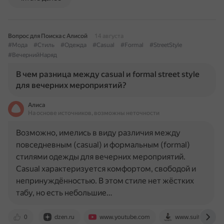
Вопрос для Поиска с Алисой
14 августа
#Мода
#Стиль
#Одежда
#Casual
#Formal
#StreetStyle
#ВечернийНаряд
В чем разница между casual и formal street style
для вечерних мероприятий?
Алиса
На основе источников, возможны неточности
Возможно, имелись в виду различия между
повседневным (casual) и формальным (formal)
стилями одежды для вечерних мероприятий.
Casual характеризуется комфортом, свободой и
непринуждённостью. В этом стиле нет жёстких
табу, но есть небольшие…
0
dzen.ru
www.youtube.com
www.suittie.ru