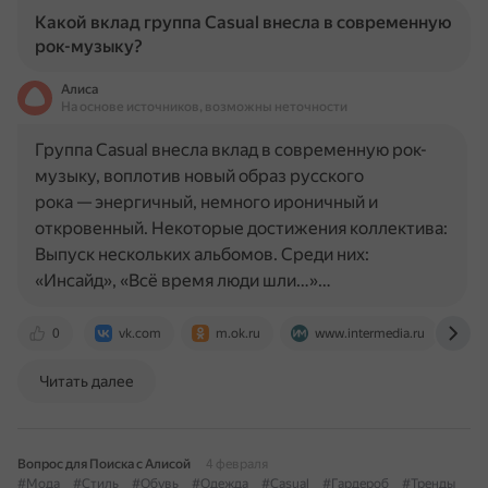
Какой вклад группа Casual внесла в современную
рок-музыку?
Алиса
На основе источников, возможны неточности
Группа Casual внесла вклад в современную рок-
музыку, воплотив новый образ русского
рока — энергичный, немного ироничный и
откровенный. Некоторые достижения коллектива:
Выпуск нескольких альбомов. Среди них:
«Инсайд», «Всё время люди шли…»…
0
vk.com
m.ok.ru
www.intermedia.ru
w
Читать далее
Вопрос для Поиска с Алисой
4 февраля
#Мода
#Стиль
#Обувь
#Одежда
#Casual
#Гардероб
#Тренды