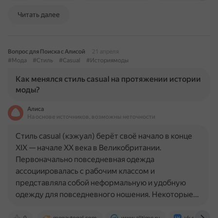
Читать далее
Вопрос для Поиска с Алисой
21 апреля
#Мода
#Стиль
#Casual
#Историямоды
Как менялся стиль casual на протяжении истории
моды?
Алиса
На основе источников, возможны неточности
Стиль casual (кэжуал) берёт своё начало в конце
XIX — начале XX века в Великобритании.
Первоначально повседневная одежда
ассоциировалась с рабочим классом и
представляла собой неформальную и удобную
одежду для повседневного ношения. Некоторые…