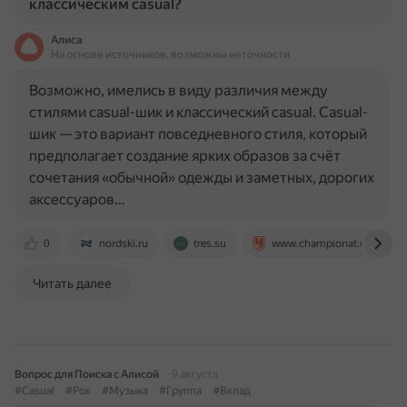
классическим casual?
Алиса
На основе источников, возможны неточности
Возможно, имелись в виду различия между
стилями casual-шик и классический casual. Casual-
шик — это вариант повседневного стиля, который
предполагает создание ярких образов за счёт
сочетания «обычной» одежды и заметных, дорогих
аксессуаров…
0
nordski.ru
tres.su
www.championat.com
Читать далее
Вопрос для Поиска с Алисой
9 августа
#Casual
#Рок
#Музыка
#Группа
#Вклад