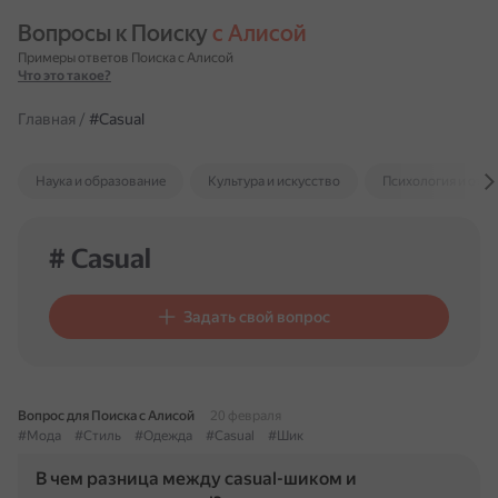
Вопросы к Поиску 
с Алисой
Примеры ответов Поиска с Алисой
Что это такое?
Главная
/
#Casual
Наука и образование
Культура и искусство
Психология и отн
# Casual
Задать свой вопрос
Вопрос для Поиска с Алисой
20 февраля
#Мода
#Стиль
#Одежда
#Casual
#Шик
В чем разница между casual-шиком и