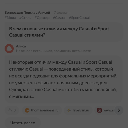
Вопрос для Поиска с Алисой
7 февраля
#Мода
#Стиль
#Одежда
#Casual
#SportCasual
В чем основные отличия между Casual и Sport
Casual стилями?
Алиса
На основе источников, возможны неточности
Некоторые отличия между Casual и Sport Casual
стилями: Casual — повседневный стиль, который
не всегда подходит для формальных мероприятий,
но уместен в офисах с лояльным дресс-кодом.
Одежда в стиле Casual может быть многослойной,
с мягкими…
0
thomas-muenz.ru
levelvan.ru
www.svclassic.
Читать далее