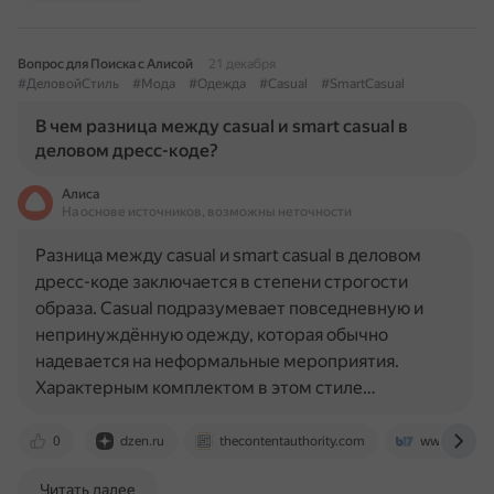
Вопрос для Поиска с Алисой
21 декабря
#ДеловойСтиль
#Мода
#Одежда
#Casual
#SmartCasual
В чем разница между casual и smart casual в
деловом дресс-коде?
Алиса
На основе источников, возможны неточности
Разница между casual и smart casual в деловом
дресс-коде заключается в степени строгости
образа. Casual подразумевает повседневную и
непринуждённую одежду, которая обычно
надевается на неформальные мероприятия.
Характерным комплектом в этом стиле…
0
dzen.ru
thecontentauthority.com
www.b17.ru
Читать далее