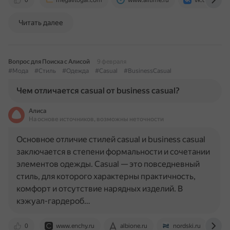
0
megavtogal.com
www.alltime.ru
vk.com
Читать далее
Вопрос для Поиска с Алисой
9 февраля
#Мода
#Стиль
#Одежда
#Casual
#BusinessCasual
Чем отличается casual от business casual?
Алиса
На основе источников, возможны неточности
Основное отличие стилей casual и business casual
заключается в степени формальности и сочетании
элементов одежды. Casual — это повседневный
стиль, для которого характерны практичность,
комфорт и отсутствие нарядных изделий. В
кэжуал-гардероб…
0
www.enchy.ru
albione.ru
nordski.ru
w