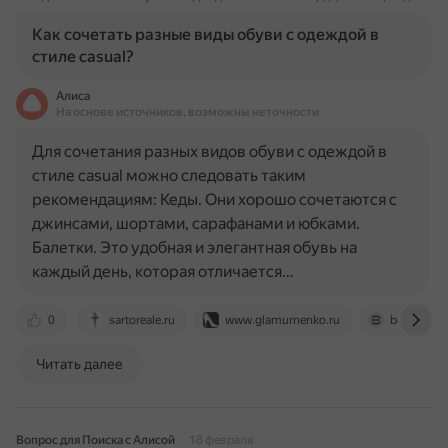
Как сочетать разные виды обуви с одеждой в
стиле casual?
Алиса
На основе источников, возможны неточности
Для сочетания разных видов обуви с одеждой в
стиле casual можно следовать таким
рекомендациям: Кеды. Они хорошо сочетаются с
джинсами, шортами, сарафанами и юбками.
Балетки. Это удобная и элегантная обувь на
каждый день, которая отличается…
0
sartoreale.ru
www.glamurnenko.ru
baon.ru
Читать далее
Вопрос для Поиска с Алисой
18 февраля