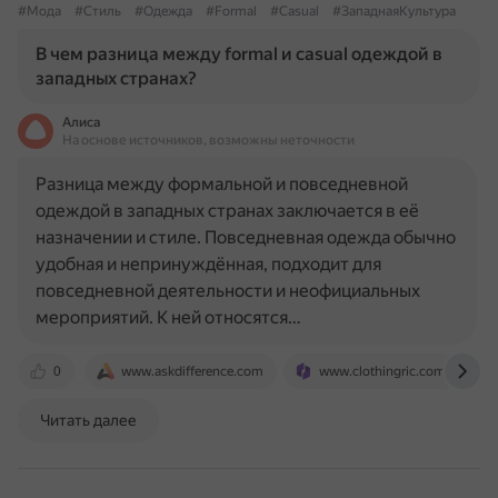
#Мода
#Стиль
#Одежда
#Formal
#Casual
#ЗападнаяКультура
В чем разница между formal и casual одеждой в
западных странах?
Алиса
На основе источников, возможны неточности
Разница между формальной и повседневной
одеждой в западных странах заключается в её
назначении и стиле. Повседневная одежда обычно
удобная и непринуждённая, подходит для
повседневной деятельности и неофициальных
мероприятий. К ней относятся…
0
www.askdifference.com
www.clothingric.com
Читать далее