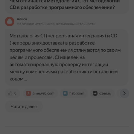
Чем отличается методология CI от методологии
CD в разработке программного обеспечения?
Алиса
На основе источников, возможны неточности
Методология CI (непрерывная интеграция) и CD
(непрерывная доставка) в разработке
программного обеспечения отличаются по своим
целям и процессам. CI нацелен на
автоматизированную проверку интеграции
между изменениями разработчика и остальным
кодом…
0
timeweb.com
habr.com
dzen.ru
simp
Читать далее