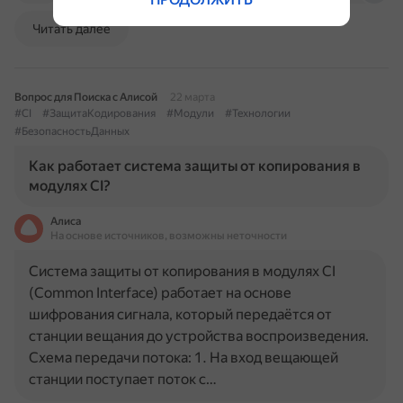
Читать далее
Вопрос для Поиска с Алисой
22 марта
#CI
#ЗащитаКодирования
#Модули
#Технологии
#БезопасностьДанных
Как работает система защиты от копирования в
модулях CI?
Алиса
На основе источников, возможны неточности
Система защиты от копирования в модулях CI
(Common Interface) работает на основе
шифрования сигнала, который передаётся от
станции вещания до устройства воспроизведения.
Схема передачи потока: 1. На вход вещающей
станции поступает поток с…