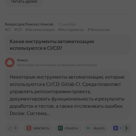
Читать далее
Вопрос для Поиска с Алисой
15 декабря
#CI
#CD
#Автоматизация
#Инструменты
#Технологии
Какие инструменты автоматизации
используются в CI/CD?
Алиса
На основе источников, возможны неточности
Некоторые инструменты автоматизации, которые
используются в CI/CD: Gitlab CI. Среда позволяет
управлять репозиториями проекта,
документировать функциональность и результаты
доработок и тестов, а также отслеживать ошибки.
Docker. Система…
0
selectel.ru
cloud.ru
sky.pro
timeweb.