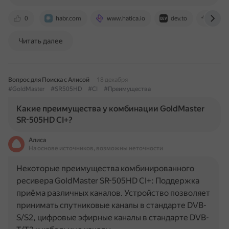
0
habr.com
www.hatica.io
dev.to
www.
Читать далее
Вопрос для Поиска с Алисой
18 декабря
#GoldMaster
#SR505HD
#CI
#Преимущества
Какие преимущества у комбинации GoldMaster
SR-505HD CI+?
Алиса
На основе источников, возможны неточности
Некоторые преимущества комбинированного
ресивера GoldMaster SR-505HD CI+: Поддержка
приёма различных каналов. Устройство позволяет
принимать спутниковые каналы в стандарте DVB-
S/S2, цифровые эфирные каналы в стандарте DVB-