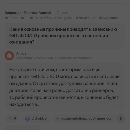
Вопрос для Поиска с Алисой
17 июля
#GitLab
#CI
#CD
#РабочиеПроцессы
#Зависание
#Ожидание
Какие основные причины приводят к зависанию
GitLab CI/CD рабочих процессов в состоянии
ожидания?
Алиса
На основе источников, возможны неточности
Некоторые причины, по которым рабочие
процессы GitLab CI/CD могут зависать в состоянии
ожидания: Отсутствие доступных раннеров. Если
для проекта не настроено достаточно раннеров,
то рабочий процесс не начнётся, и конвейер будет
находиться в…
0
drdroid.io
documentation.cloud-runner.com
s