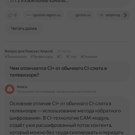
T/T2 и кабельные каналы…
0
sputnik-region.ru
gmfun.ru
antennaplus.ru
Читать далее
Вопрос для Поиска с Алисой
28 июля
#Технологии
#Телевизоры
#CI
#Слот
#Отличия
Чем отличается CI+ от обычного CI-слота в
телевизоре?
Алиса
На основе источников, возможны неточности
Основное отличие CI+ от обычного CI-слота в
телевизоре — использование метода «обратного
шифрования». В CI-технологии CAM-модуль
отдаёт уже расшифрованный поток контента,
который можно без труда скопировать и передать