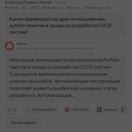
Вопрос для Поиска с Алисой
22 мая
#Python
#CI
#CD
#Разработка
#Пакеты
#Преимущества
Какие преимущества дает использование
python-пакетов в процессе разработки CI/CD
систем?
Алиса
На основе источников, возможны неточности
Некоторые преимущества использования Python-
пакетов в процессе разработки CI/CD-систем:
Сокращение времени релиза и уменьшение
количества ошибок. Автоматизация тестирования
позволяет выявить ошибки ещё на ранних этапах
разработки. Автоматизация…
0
plantagoweb.ru
code-b.dev
www.paratick.co
Читать далее