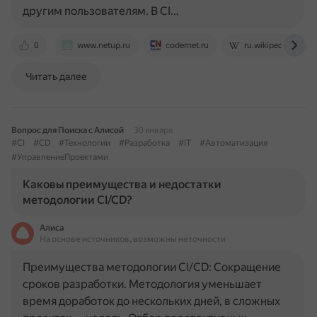
другим пользователям. В CI…
0
www.netup.ru
codernet.ru
ru.wikipedia.org
Читать далее
Вопрос для Поиска с Алисой
30 января
#CI
#CD
#Технологии
#Разработка
#IT
#Автоматизация
#УправлениеПроектами
Каковы преимущества и недостатки
методологии CI/CD?
Алиса
На основе источников, возможны неточности
Преимущества методологии CI/CD: Сокращение
сроков разработки. Методология уменьшает
время доработок до нескольких дней, в сложных