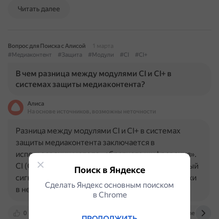
Читать далее
Вопрос для Поиска с Алисой
1 марта
#Медиаконтент
#Защита
#Модули
#CI
#CI+
В чем разница между модулями CI и CI+ в
системах защиты медиаконтента?
Алиса
На основе источников, возможны неточности
Разница между модулями CI и CI+ в системах
защиты медиаконтента заключается в
использовании метода «обратного шифрования».
CI (Common Interface) декодирует телевизионный
Поиск в Яндексе
сигнал и передаёт его для дальнейшей обработки
Сделать Яндекс основным поиском
в незашифрованном виде на…
в Сhrome
0
ru.wikipedia.org
codernet.ru
www.netup.ru
ПРОДОЛЖИТЬ