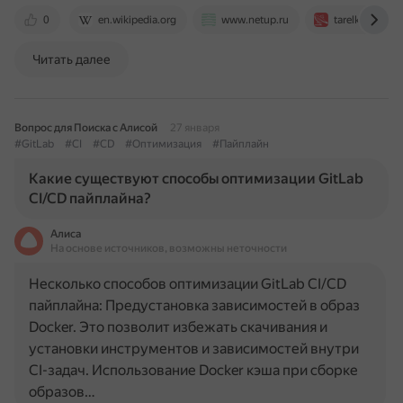
0
en.wikipedia.org
www.netup.ru
tarelka.pro
Читать далее
Вопрос для Поиска с Алисой
27 января
#GitLab
#CI
#CD
#Оптимизация
#Пайплайн
Какие существуют способы оптимизации GitLab
CI/CD пайплайна?
Алиса
На основе источников, возможны неточности
Несколько способов оптимизации GitLab CI/CD
пайплайна: Предустановка зависимостей в образ
Docker. Это позволит избежать скачивания и
установки инструментов и зависимостей внутри
CI-задач. Использование Docker кэша при сборке
образов…