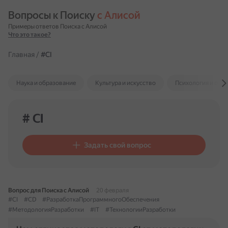
Вопросы к Поиску 
с Алисой
Примеры ответов Поиска с Алисой
Что это такое?
Главная
/
#CI
Наука и образование
Культура и искусство
Психология и отн
# CI
Задать свой вопрос
Вопрос для Поиска с Алисой
20 февраля
#CI
#CD
#РазработкаПрограммногоОбеспечения
#МетодологияРазработки
#IT
#ТехнологииРазработки