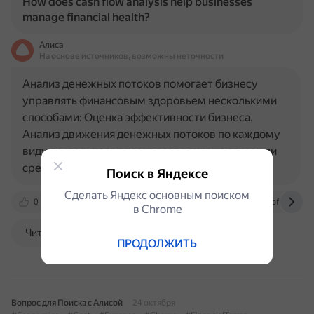
How does cash flow analysis help businesses
manage financial health?
Алиса
На основе источников, возможны неточности
Анализ денежных потоков помогает бизнесу
управлять финансовым здоровьем несколькими
способами: Оценка эффективности бизнеса.
Анализ движения денежных потоков по каждому
виду деятельности позволяет понять, хватает ли
средств на текущие расходы…
Поиск в Яндексе
Сделать Яндекс основным поиском
0
www.bitrix24.ru
romeinvest.ru
v8soft.ru
в Сhrome
Читать далее
ПРОДОЛЖИТЬ
Вопрос для Поиска с Алисой
24 октября