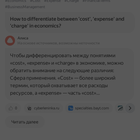
#Economics
#Cost
#Expense
#Charge
#FinancialTerms
#BusinessManagement
How to differentiate between 'cost', 'expense' and
'charge' in economics?
Алиса
На основе источников, возможны неточности
Чтобы дифференцировать между понятиями
«cost», «expense» и «charge» в экономике, можно
обратить внимание на следующие различия:
Сфера применения. «Cost» — более широкий
термин, который охватывает все расходы
ресурсов, а «expense» — часть «cost»…
0
cyberleninka.ru
specialties.bayt.com
www.fina
Читать далее