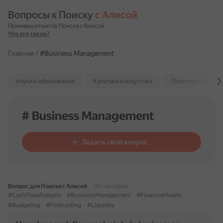
Вопросы к Поиску 
с Алисой
Примеры ответов Поиска с Алисой
Что это такое?
Главная
/
#Business Management
Наука и образование
Культура и искусство
Психология и отн
# Business Management
Задать свой вопрос
Вопрос для Поиска с Алисой
25 сентября
#CashFlowAnalysis
#BusinessManagement
#FinancialHealth
#Budgeting
#Forecasting
#Liquidity