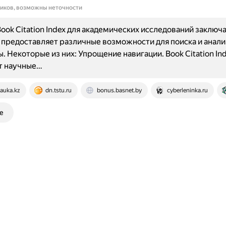
ников, возможны неточности
ook Citation Index для академических исследований заключа
н предоставляет различные возможности для поиска и анали
. Некоторые из них: Упрощение навигации. Book Citation In
т научные…
auka.kz
dn.tstu.ru
bonus.basnet.by
cyberleninka.ru
е