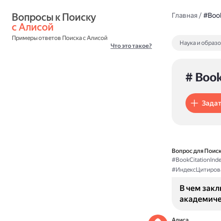
Вопросы к Поиску 
Главная
/
#Book
с Алисой
Примеры ответов Поиска с Алисой
Наука и образ
Что это такое?
# Book
Задат
Вопрос для Поиск
#BookCitationInd
#ИндексЦитиров
В чем закл
академиче
Алиса