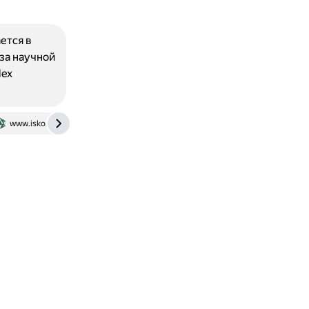
ется в
за научной
dex
www.isko.org