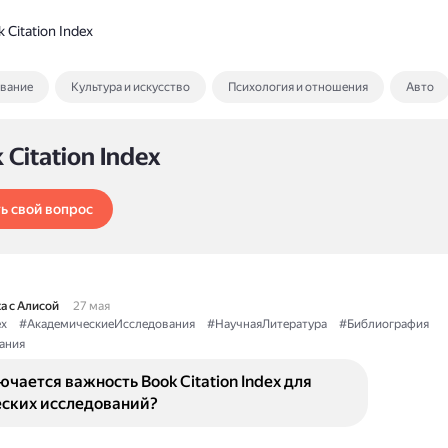
 Citation Index
ование
Культура и искусство
Психология и отношения
Авто
 Citation Index
ь свой вопрос
а с Алисой
27 мая
ex
#АкадемическиеИсследования
#НаучнаяЛитература
#Библиография
ания
ючается важность Book Citation Index для
ских исследований?