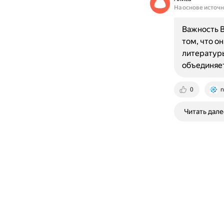
На основе источ
Важность B
том, что о
литературы
объединяе
0
n
Читать дале