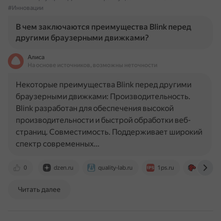
#Инновации
В чем заключаются преимущества Blink перед
другими браузерными движками?
Алиса
На основе источников, возможны неточности
Некоторые преимущества Blink перед другими
браузерными движками: Производительность.
Blink разработан для обеспечения высокой
производительности и быстрой обработки веб-
страниц. Совместимость. Поддерживает широкий
спектр современных…
0
dzen.ru
quality-lab.ru
1ps.ru
forum.mo
Читать далее