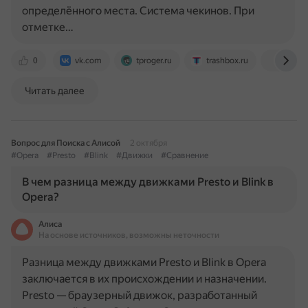
определённого места. Система чекинов. При
отметке…
0
vk.com
tproger.ru
trashbox.ru
en.wik
Читать далее
Вопрос для Поиска с Алисой
2 октября
#Opera
#Presto
#Blink
#Движки
#Сравнение
В чем разница между движками Presto и Blink в
Opera?
Алиса
На основе источников, возможны неточности
Разница между движками Presto и Blink в Opera
заключается в их происхождении и назначении.
Presto — браузерный движок, разработанный