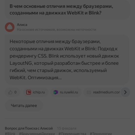
В чем основные отличия между браузерами,
созданными на движках WebKit и Blink?
Алиса
На основе источников, возможны неточности
Некоторые отличия между браузерами,
созданными на движках WebKit и Blink: Подход к
рендерингу CSS. Blink использует новый движок
LayoutNG, который разработан быстрее и более
гибкий, чем старый движок, используемый
WebKit. Оптимизация…
0
ichip.ru
ru.ruwiki.ru
readmedium.com
Читать далее
Вопрос для Поиска с Алисой
15 февраля
#Blink
#БраузерныеДвижки
#Преимущества
#Технологии