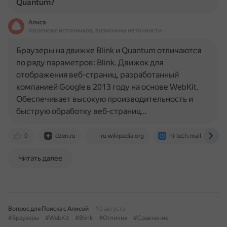
Quantum?
Алиса
На основе источников, возможны неточности
Браузеры на движке Blink и Quantum отличаются
по ряду параметров: Blink. Движок для
отображения веб-страниц, разработанный
компанией Google в 2013 году на основе WebKit.
Обеспечивает высокую производительность и
быструю обработку веб-страниц…
0
dzen.ru
ru.wikipedia.org
hi-tech.mail.ru
Читать далее
Вопрос для Поиска с Алисой
10 августа
#Браузеры
#WebKit
#Blink
#Отличия
#Сравнение