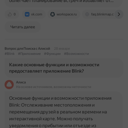
облегчает планирование встреч и избавляет от…
0
vk.com
workspace.ru
faq.blinkmap.com
Читать далее
Вопрос для Поиска с Алисой
28 января
#Blink
#Приложение
#Функции
#Возможности
Какие основные функции и возможности
предоставляет приложение Blink?
Алиса
На основе источников, возможны неточности
Основные функции и возможности приложения
Blink: Отслеживание местоположения и
перемещения друзей в реальном времени на
интерактивной карте. Можно получать
уведомления о прибытии или отъезде из