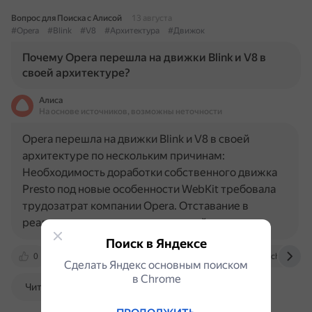
Вопрос для Поиска с Алисой
13 августа
#Opera
#Blink
#V8
#Архитектура
#Движок
Почему Opera перешла на движки Blink и V8 в
своей архитектуре?
Алиса
На основе источников, возможны неточности
Opera перешла на движки Blink и V8 в своей
архитектуре по нескольким причинам:
Необходимость доработки собственного движка
Presto под новые особенности WebKit требовала
трудозатрат компании Opera. Отставание в
реализации некоторых дополнений…
Поиск в Яндексе
0
ru.wikipedia.org
ru.ruwiki.ru
web.archive.org
Сделать Яндекс основным поиском
в Сhrome
Читать далее