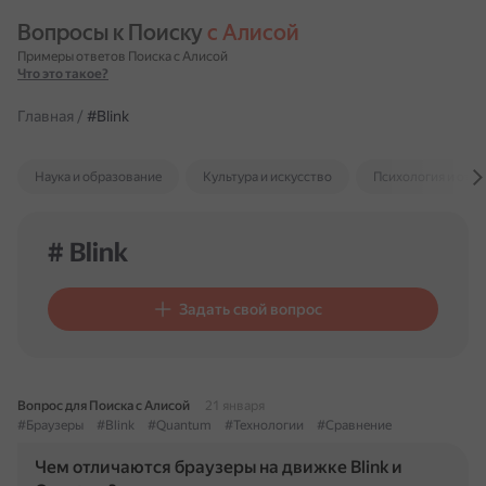
Вопросы к Поиску 
с Алисой
Примеры ответов Поиска с Алисой
Что это такое?
Главная
/
#Blink
Наука и образование
Культура и искусство
Психология и отн
# Blink
Задать свой вопрос
Вопрос для Поиска с Алисой
21 января
#Браузеры
#Blink
#Quantum
#Технологии
#Сравнение
Чем отличаются браузеры на движке Blink и