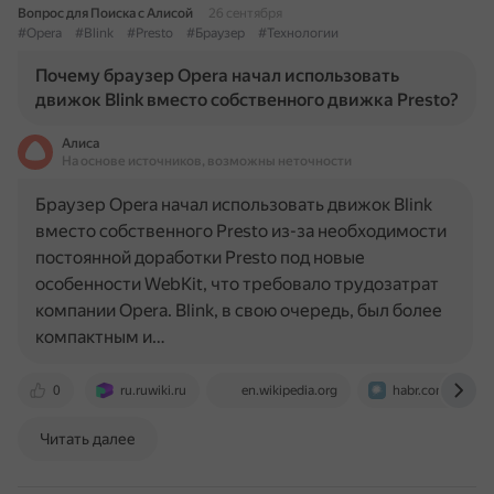
Вопрос для Поиска с Алисой
26 сентября
#Opera
#Blink
#Presto
#Браузер
#Технологии
Почему браузер Opera начал использовать
движок Blink вместо собственного движка Presto?
Алиса
На основе источников, возможны неточности
Браузер Opera начал использовать движок Blink
вместо собственного Presto из-за необходимости
постоянной доработки Presto под новые
особенности WebKit, что требовало трудозатрат
компании Opera. Blink, в свою очередь, был более
компактным и…
0
ru.ruwiki.ru
en.wikipedia.org
habr.com
Читать далее