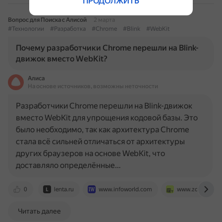
ПРОДОЛЖИТЬ
Вопрос для Поиска с Алисой
2 марта
#Технологии
#Разработка
#Chrome
#Blink
#WebKit
Почему разработчики Chrome перешли на Blink-
движок вместо WebKit?
Алиса
На основе источников, возможны неточности
Разработчики Chrome перешли на Blink-движок
вместо WebKit для упрощения кодовой базы. Это
было необходимо, так как архитектура Chrome
стала всё сильней отличаться от архитектуры
других браузеров на основе WebKit, что
доставляло определённые…
0
lenta.ru
www.infoworld.com
www.zdnet.com
Читать далее