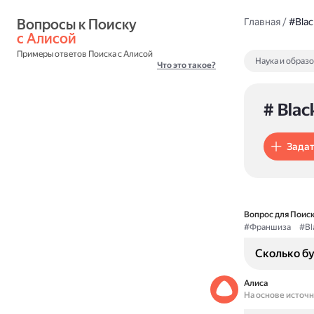
Вопросы к Поиску 
Главная
/
#Blac
с Алисой
Примеры ответов Поиска с Алисой
Наука и образ
Что это такое?
# Blac
Задат
Вопрос для Поиск
#Франшиза
#Bl
Сколько бу
Алиса
На основе источ