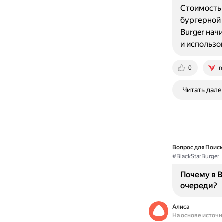
Стоимость 
бургерной 
Burger нач
и использо
0
m
Читать дале
Вопрос для Поиск
#BlackStarBurger
Почему в B
очереди?
Алиса
На основе источ