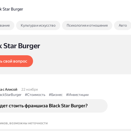
k Star Burger
ование
Культура и искусство
Психология и отношения
Авто
k Star Burger
ь свой вопрос
а с Алисой
22 ноября
ackStarBurger
#Стоимость
#Бизнес
#Инвестиции
дет стоить франшиза Black Star Burger?
ников, возможны неточности