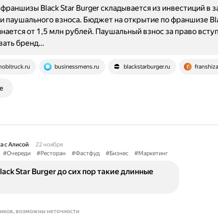
франшизы Black Star Burger складывается из инвестиций в з
и паушального взноса. Бюджет на открытие по франшизе Bla
инается от 1,5 млн рублей. Паушальный взнос за право вступ
вать бренд…
obitruck.ru
businessmens.ru
blackstarburger.ru
franshiza
е
а с Алисой
22 ноября
#Очереди
#Ресторан
#Фастфуд
#Бизнес
#Маркетинг
lack Star Burger до сих пор такие длинные
ников, возможны неточности