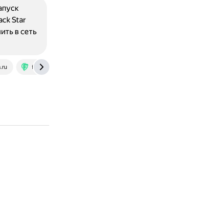
апуск
ck Star
ить в сеть
.ru
franchiser.ru