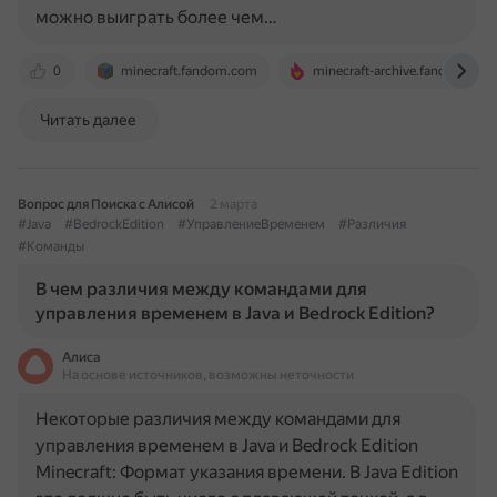
можно выиграть более чем…
0
minecraft.fandom.com
minecraft-archive.fandom.com
Читать далее
Вопрос для Поиска с Алисой
2 марта
#Java
#BedrockEdition
#УправлениеВременем
#Различия
#Команды
В чем различия между командами для
управления временем в Java и Bedrock Edition?
Алиса
На основе источников, возможны неточности
Некоторые различия между командами для
управления временем в Java и Bedrock Edition
Minecraft: Формат указания времени. В Java Edition