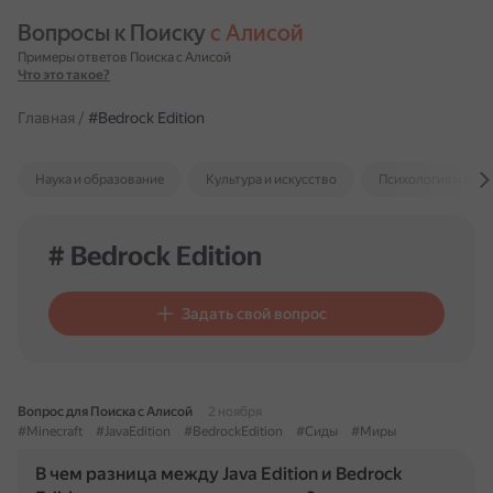
Вопросы к Поиску 
с Алисой
Примеры ответов Поиска с Алисой
Что это такое?
Главная
/
#Bedrock Edition
Наука и образование
Культура и искусство
Психология и отн
# Bedrock Edition
Задать свой вопрос
Вопрос для Поиска с Алисой
2 ноября
#Minecraft
#JavaEdition
#BedrockEdition
#Сиды
#Миры
В чем разница между Java Edition и Bedrock