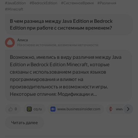
#JavaEdition
#BedrockEdition
#СистемноеВремя
#Различия
#Minecraft
В чем разница между Java Edition и Bedrock
Edition при работе с системным временем?
Алиса
На основе источников, возможны неточности
Возможно, имелись в виду различия между Java
Edition и Bedrock Edition Minecraft, которые
связаны с использованием разных языков
программирования и влияют на
производительность и возможности игры.
Некоторые отличия: Модификации и…
0
cq.ru
www.businessinsider.com
www.exitlag
Читать далее