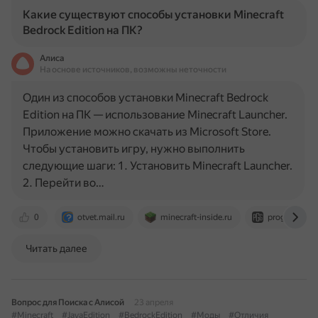
Какие существуют способы установки Minecraft
Bedrock Edition на ПК?
Алиса
На основе источников, возможны неточности
Один из способов установки Minecraft Bedrock
Edition на ПК — использование Minecraft Launcher.
Приложение можно скачать из Microsoft Store.
Чтобы установить игру, нужно выполнить
следующие шаги: 1. Установить Minecraft Launcher.
2. Перейти во…
0
otvet.mail.ru
minecraft-inside.ru
progamegui
Читать далее
Вопрос для Поиска с Алисой
23 апреля
#Minecraft
#JavaEdition
#BedrockEdition
#Моды
#Отличия