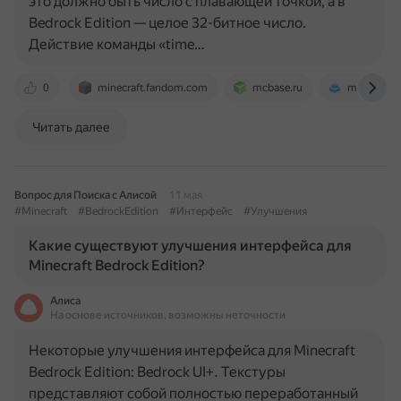
это должно быть число с плавающей точкой, а в
Bedrock Edition — целое 32-битное число.
Действие команды «time…
0
minecraft.fandom.com
mcbase.ru
maombi.c
Читать далее
Вопрос для Поиска с Алисой
11 мая
#Minecraft
#BedrockEdition
#Интерфейс
#Улучшения
Какие существуют улучшения интерфейса для
Minecraft Bedrock Edition?
Алиса
На основе источников, возможны неточности
Некоторые улучшения интерфейса для Minecraft
Bedrock Edition: Bedrock UI+. Текстуры
представляют собой полностью переработанный