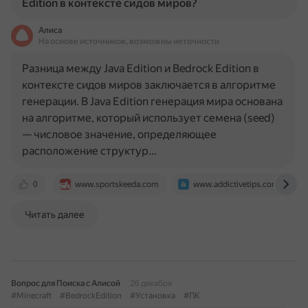
Edition в контексте сидов миров?
Алиса
На основе источников, возможны неточности
Разница между Java Edition и Bedrock Edition в
контексте сидов миров заключается в алгоритме
генерации. В Java Edition генерация мира основана
на алгоритме, который использует семена (seed)
— числовое значение, определяющее
расположение структур…
0
www.sportskeeda.com
www.addictivetips.com
Читать далее
Вопрос для Поиска с Алисой
26 декабря
#Minecraft
#BedrockEdition
#Установка
#ПК