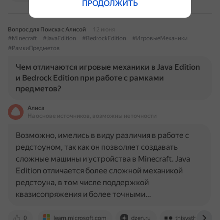
ПРОДОЛЖИТЬ
Вопрос для Поиска с Алисой
12 июня
#Minecraft
#JavaEdition
#BedrockEdition
#ИгровыеМеханики
#РамкиПредметов
Чем отличаются игровые механики в Java Edition
и Bedrock Edition при работе с рамками
предметов?
Алиса
На основе источников, возможны неточности
Возможно, имелись в виду различия в работе с
редстоуном, так как он позволяет создавать
сложные машины и устройства в Minecraft. Java
Edition отличается более сложной механикой
редстоуна, в том числе поддержкой
квазисопряжения и более точными…
0
learn.microsoft.com
dzen.ru
thisvsthat.io