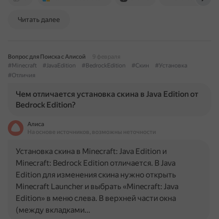
Читать далее
Вопрос для Поиска с Алисой
9 февраля
#Minecraft
#JavaEdition
#BedrockEdition
#Скин
#Установка
#Отличия
Чем отличается установка скина в Java Edition от
Bedrock Edition?
Алиса
На основе источников, возможны неточности
Установка скина в Minecraft: Java Edition и
Minecraft: Bedrock Edition отличается. В Java
Edition для изменения скина нужно открыть
Minecraft Launcher и выбрать «Minecraft: Java
Edition» в меню слева. В верхней части окна
(между вкладками…