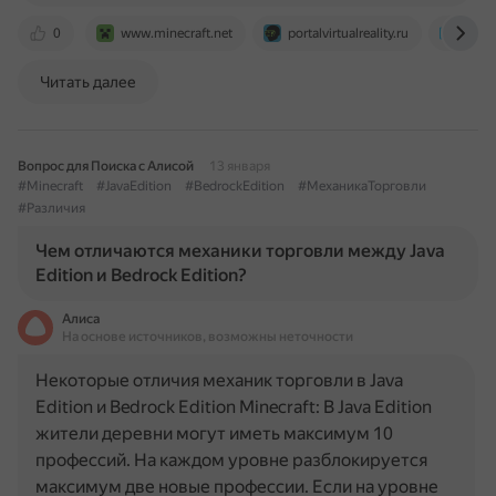
0
www.minecraft.net
portalvirtualreality.ru
skysm
Читать далее
Вопрос для Поиска с Алисой
13 января
#Minecraft
#JavaEdition
#BedrockEdition
#МеханикаТорговли
#Различия
Чем отличаются механики торговли между Java
Edition и Bedrock Edition?
Алиса
На основе источников, возможны неточности
Некоторые отличия механик торговли в Java
Edition и Bedrock Edition Minecraft: В Java Edition
жители деревни могут иметь максимум 10
профессий. На каждом уровне разблокируется
максимум две новые профессии. Если на уровне