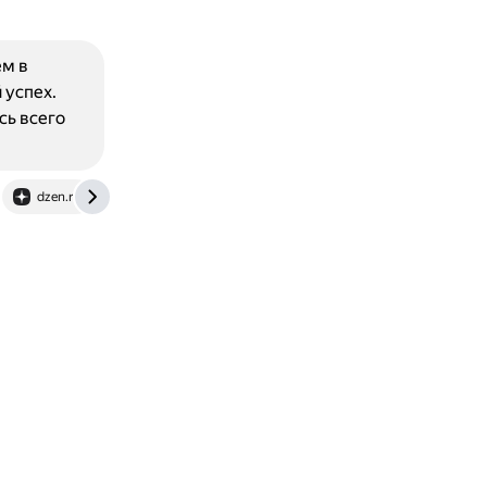
ем в
 успех.
сь всего
dzen.ru