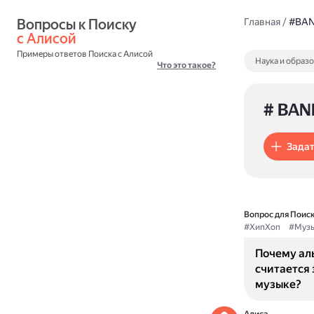
Вопросы к Поиску 
Главная
/
#BAN
с Алисой
Примеры ответов Поиска с Алисой
Наука и образ
Что это такое?
# BAN
Задат
Вопрос для Поиск
#ХипХоп
#Музы
Почему аль
считается
музыке?