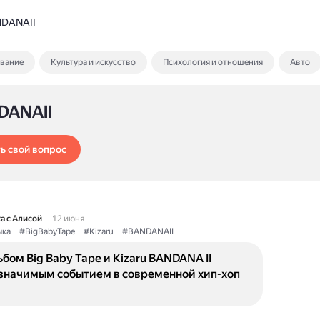
DANAII
ование
Культура и искусство
Психология и отношения
Авто
DANAII
ь свой вопрос
а с Алисой
12 июня
ка
#BigBabyTape
#Kizaru
#BANDANAII
бом Big Baby Tape и Kizaru BANDANA II
 значимым событием в современной хип-хоп