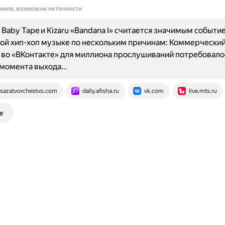
ников, возможны неточности
 Baby Tape и Kizaru «Bandana I» считается значимым событи
й хип-хоп музыке по нескольким причинам: Коммерческий
во «ВКонтакте» для миллиона прослушиваний потребовало
 момента выхода…
isazatvorchestvo.com
daily.afisha.ru
vk.com
live.mts.ru
е