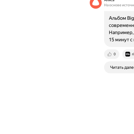
Алиса
На основе источ
Альбом Big
современно
Например, 
15 минут с
0
r
Читать дале