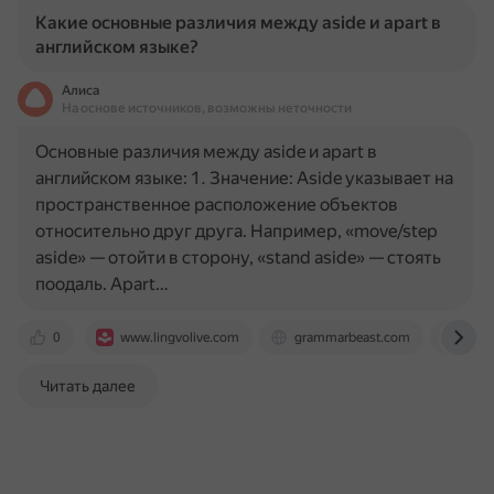
Какие основные различия между aside и apart в
английском языке?
Алиса
На основе источников, возможны неточности
Основные различия между aside и apart в
английском языке: 1. Значение: Aside указывает на
пространственное расположение объектов
относительно друг друга. Например, «move/step
aside» — отойти в сторону, «stand aside» — стоять
поодаль. Apart…
0
www.lingvolive.com
grammarbeast.com
foru
Читать далее