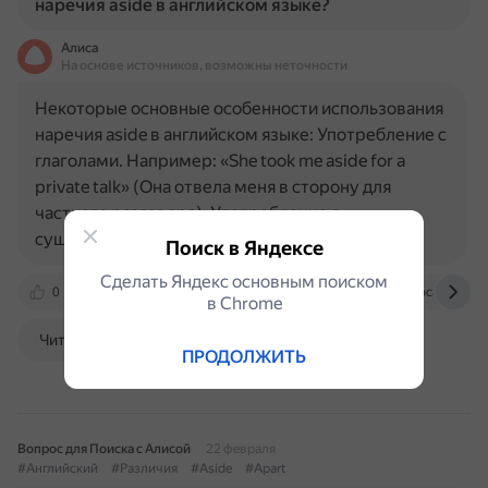
наречия aside в английском языке?
Алиса
На основе источников, возможны неточности
Некоторые основные особенности использования
наречия aside в английском языке: Употребление с
глаголами. Например: «She took me aside for a
private talk» (Она отвела меня в сторону для
частного разговора). Употребление с
существительными…
Поиск в Яндексе
Сделать Яндекс основным поиском
0
www.supersummary.com
www.englishcollocation.co
в Сhrome
Читать далее
ПРОДОЛЖИТЬ
Вопрос для Поиска с Алисой
22 февраля
#Английский
#Различия
#Aside
#Apart