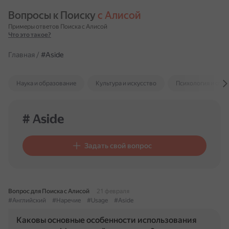
Вопросы к Поиску 
с Алисой
Примеры ответов Поиска с Алисой
Что это такое?
Главная
/
#Aside
Наука и образование
Культура и искусство
Психология и отн
# Aside
Задать свой вопрос
Вопрос для Поиска с Алисой
21 февраля
#Английский
#Наречие
#Usage
#Aside
Каковы основные особенности использования