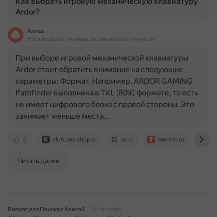
Как выбрать игровую механическую клавиатуру
Ardor?
Алиса
На основе источников, возможны неточности
При выборе игровой механической клавиатуры
Ardor стоит обратить внимание на следующие
параметры: Формат. Например, ARDOR GAMING
Pathfinder выполнена в TKL (80%) формате, то есть
не имеет цифрового блока с правой стороны. Это
занимает меньше места…
0
club.dns-shop.ru
vc.ru
tenchat.ru
roz
Читать далее
Вопрос для Поиска с Алисой
20 октября