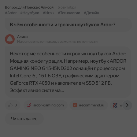
Вопрос для Поиска с Алисой
6 сентября
#Ardor
#Ноутбуки
#Игры
#Технологии
#Дизайн
В чём особенности игровых ноутбуков Ardor?
Алиса
На основе источников, возможны неточности
Некоторые особенности игровых ноутбуков Ardor:
Мощная конфигурация. Например, ноутбук ARDOR
GAMING NEO G15-I5ND302 оснащён процессором
Intel Core i5, 16 ГБ ОЗУ, графическим адаптером
GeForce RTX 4050 и накопителем SSD 512 ГБ.
Эффективная система…
0
ardor-gaming.com
irecommend.ru
www.king
Читать далее