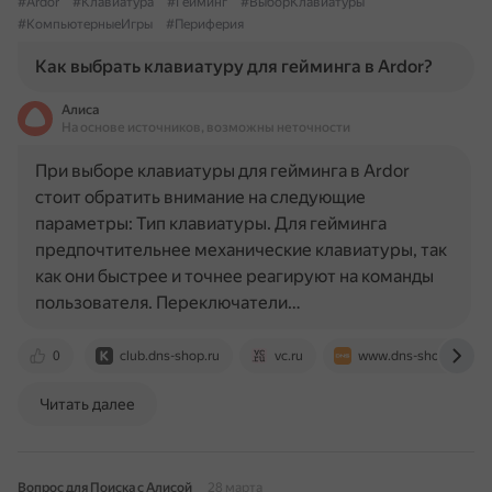
#Ardor
#Клавиатура
#Гейминг
#ВыборКлавиатуры
#КомпьютерныеИгры
#Периферия
Как выбрать клавиатуру для гейминга в Ardor?
Алиса
На основе источников, возможны неточности
При выборе клавиатуры для гейминга в Ardor
стоит обратить внимание на следующие
параметры: Тип клавиатуры. Для гейминга
предпочтительнее механические клавиатуры, так
как они быстрее и точнее реагируют на команды
пользователя. Переключатели…
0
club.dns-shop.ru
vc.ru
www.dns-shop.kz
Читать далее
Вопрос для Поиска с Алисой
28 марта