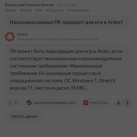
Вопрос для Поиска с Алисой
23 октября
#Ardor
#Игры
#ПК
#Гаджеты
#Технологии
Насколько хорошо ПК подходит для игр в Ardor?
Алиса
На основе источников, возможны неточности
ПК может быть подходящим для игр в Ardor, если
соответствует минимальным и рекомендуемым
системным требованиям. Минимальные
требования: 64-разрядные процессор и
операционная система, ОС Windows 7, DirectX
версии 11, место на диске 35 МБ…
0
store.steampowered.com
mmo13.ru
ardordoc
Читать далее