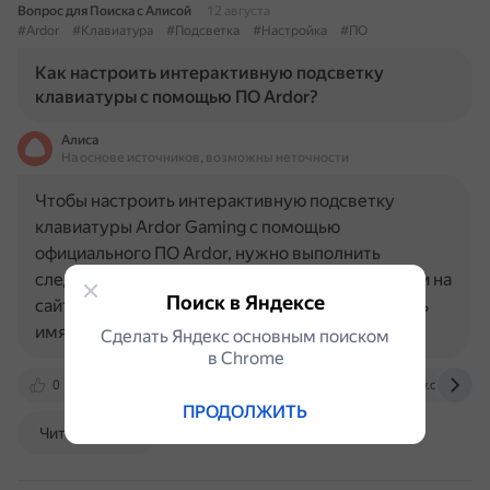
Вопрос для Поиска с Алисой
12 августа
#Ardor
#Клавиатура
#Подсветка
#Настройка
#ПО
Как настроить интерактивную подсветку
клавиатуры с помощью ПО Ardor?
Алиса
На основе источников, возможны неточности
Чтобы настроить интерактивную подсветку
клавиатуры Ardor Gaming с помощью
официального ПО Ardor, нужно выполнить
следующие шаги: 1. Скачать ПО. Нужно перейти на
Поиск в Яндексе
сайт Ardor или в магазин приложений и выбрать
имя модели клавиатуры (например, Patron…
Сделать Яндекс основным поиском
в Сhrome
0
vk.com
spravke.livejournal.com
drv.dns-shop.
ПРОДОЛЖИТЬ
Читать далее