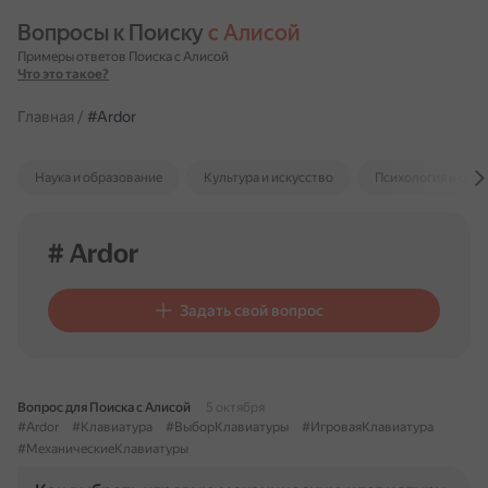
Вопросы к Поиску 
с Алисой
Примеры ответов Поиска с Алисой
Что это такое?
Главная
/
#Ardor
Наука и образование
Культура и искусство
Психология и отн
# Ardor
Задать свой вопрос
Вопрос для Поиска с Алисой
5 октября
#Ardor
#Клавиатура
#ВыборКлавиатуры
#ИгроваяКлавиатура
#МеханическиеКлавиатуры