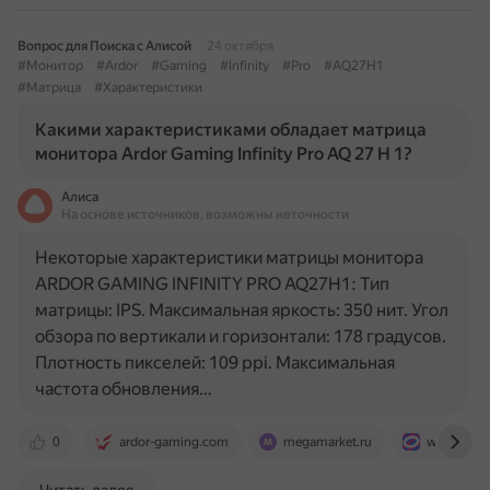
Вопрос для Поиска с Алисой
24 октября
#Монитор
#Ardor
#Gaming
#Infinity
#Pro
#AQ27H1
#Матрица
#Характеристики
Какими характеристиками обладает матрица
монитора Ardor Gaming Infinity Pro AQ 27 H 1?
Алиса
На основе источников, возможны неточности
Некоторые характеристики матрицы монитора
ARDOR GAMING INFINITY PRO AQ27H1: Тип
матрицы: IPS. Максимальная яркость: 350 нит. Угол
обзора по вертикали и горизонтали: 178 градусов.
Плотность пикселей: 109 ppi. Максимальная
частота обновления…
0
ardor-gaming.com
megamarket.ru
www.ozon