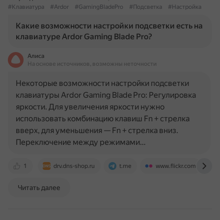
#Клавиатура
#Ardor
#GamingBladePro
#Подсветка
#Настройка
Какие возможности настройки подсветки есть на
клавиатуре Ardor Gaming Blade Pro?
Алиса
На основе источников, возможны неточности
Некоторые возможности настройки подсветки
клавиатуры Ardor Gaming Blade Pro: Регулировка
яркости. Для увеличения яркости нужно
использовать комбинацию клавиш Fn + стрелка
вверх, для уменьшения — Fn + стрелка вниз.
Переключение между режимами…
1
drv.dns-shop.ru
t.me
www.flickr.com
Читать далее