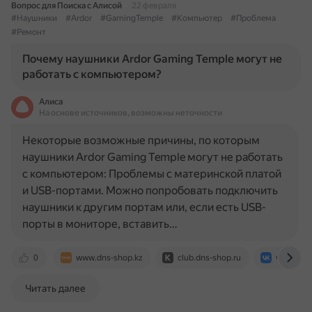
Вопрос для Поиска с Алисой
22 февраля
#Наушники
#Ardor
#GamingTemple
#Компьютер
#Проблема
#Ремонт
Почему наушники Ardor Gaming Temple могут не
работать с компьютером?
Алиса
На основе источников, возможны неточности
Некоторые возможные причины, по которым
наушники Ardor Gaming Temple могут не работать
с компьютером: Проблемы с материнской платой
и USB-портами. Можно попробовать подключить
наушники к другим портам или, если есть USB-
порты в мониторе, вставить…
0
www.dns-shop.kz
club.dns-shop.ru
vk.com
Читать далее