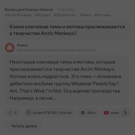
Вопрос для Поиска с Алисой
7 сентября
#ArcticMonkeys
#Музыка
#Творчество
#Темы
#Мотивы
Какие ключевые темы и мотивы прослеживаются
в творчестве Arctic Monkeys?
Алиса
На основе источников, возможны неточности
Некоторые ключевые темы и мотивы, которые
прослеживаются в творчестве Arctic Monkeys:
Ночная жизнь подростков. Эта тема — основная в
дебютном альбоме группы Whatever People Say I
Am, That’s What I’m Not. Осуждение притворства.
Например, в песне…
0
project4767801.tilda.ws
dtf.ru
www.youtube.
Читать далее