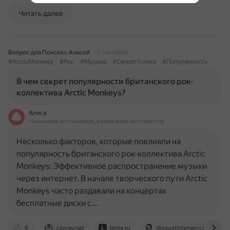
Читать далее
Вопрос для Поиска с Алисой
7 сентября
#ArcticMonkeys
#Рок
#Музыка
#СекретУспеха
#Популярность
В чем секрет популярности британского рок-
коллектива Arctic Monkeys?
Алиса
На основе источников, возможны неточности
Несколько факторов, которые повлияли на
популярность британского рок-коллектива Arctic
Monkeys: Эффективное распространение музыки
через интернет. В начале творческого пути Arctic
Monkeys часто раздавали на концертах
бесплатные диски с…
0
zaycev.net
lenta.ru
disgustingmen.com