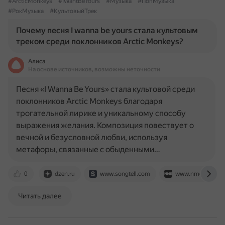
#ArcticMonkeys
#IWantBeYours
#Музыка
#ПопМузыка
#РокМузыка
#КультовыйТрек
Почему песня I wanna be yours стала культовым
треком среди поклонников Arctic Monkeys?
Алиса
На основе источников, возможны неточности
Песня «I Wanna Be Yours» стала культовой среди
поклонников Arctic Monkeys благодаря
трогательной лирике и уникальному способу
выражения желания. Композиция повествует о
вечной и безусловной любви, используя
метафоры, связанные с обыденными…
0
dzen.ru
www.songtell.com
www.nme.com
Читать далее