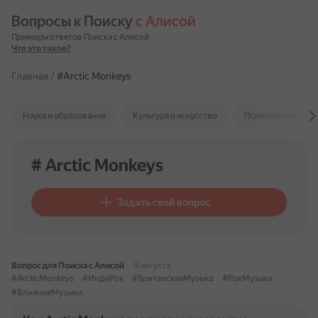
Вопросы к Поиску 
с Алисой
Примеры ответов Поиска с Алисой
Что это такое?
Главная
/
#Arctic Monkeys
Наука и образование
Культура и искусство
Психология и отн
# Arctic Monkeys
Задать свой вопрос
Вопрос для Поиска с Алисой
9 августа
#ArcticMonkeys
#ИндиРок
#БританскаяМузыка
#РокМузыка
#ВлияниеМузыки