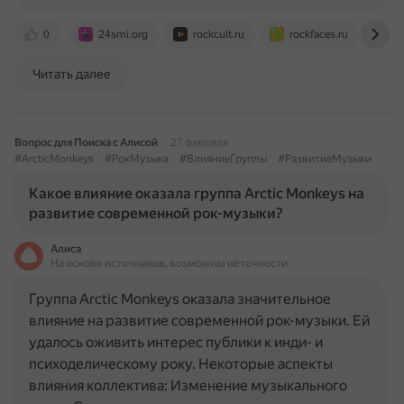
0
24smi.org
rockcult.ru
rockfaces.ru
st
Читать далее
Вопрос для Поиска с Алисой
27 февраля
#ArcticMonkeys
#РокМузыка
#ВлияниеГруппы
#РазвитиеМузыки
Какое влияние оказала группа Arctic Monkeys на
развитие современной рок-музыки?
Алиса
На основе источников, возможны неточности
Группа Arctic Monkeys оказала значительное
влияние на развитие современной рок-музыки. Ей
удалось оживить интерес публики к инди- и
психоделическому року. Некоторые аспекты
влияния коллектива: Изменение музыкального