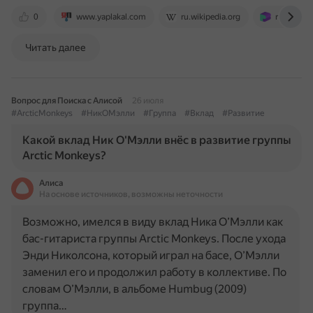
0
www.yaplakal.com
ru.wikipedia.org
ru.ruwiki.
Читать далее
Вопрос для Поиска с Алисой
26 июля
#ArcticMonkeys
#НикОМэлли
#Группа
#Вклад
#Развитие
Какой вклад Ник О'Мэлли внёс в развитие группы
Arctic Monkeys?
Алиса
На основе источников, возможны неточности
Возможно, имелся в виду вклад Ника О’Мэлли как
бас-гитариста группы Arctic Monkeys. После ухода
Энди Николсона, который играл на басе, О’Мэлли
заменил его и продолжил работу в коллективе. По
словам О’Мэлли, в альбоме Humbug (2009)
группа…