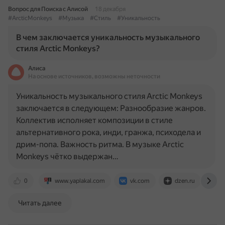
Вопрос для Поиска с Алисой
18 декабря
#ArcticMonkeys
#Музыка
#Стиль
#Уникальность
В чем заключается уникальность музыкального
стиля Arctic Monkeys?
Алиса
На основе источников, возможны неточности
Уникальность музыкального стиля Arctic Monkeys
заключается в следующем: Разнообразие жанров.
Коллектив исполняет композиции в стиле
альтернативного рока, инди, гранжа, психодела и
дрим-попа. Важность ритма. В музыке Arctic
Monkeys чётко выдержан…
0
www.yaplakal.com
vk.com
dzen.ru
r
Читать далее