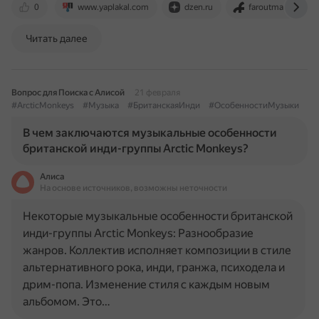
0
www.yaplakal.com
dzen.ru
faroutmagazine.co
Читать далее
Вопрос для Поиска с Алисой
21 февраля
#ArcticMonkeys
#Музыка
#БританскаяИнди
#ОсобенностиМузыки
В чем заключаются музыкальные особенности
британской инди-группы Arctic Monkeys?
Алиса
На основе источников, возможны неточности
Некоторые музыкальные особенности британской
инди-группы Arctic Monkeys: Разнообразие
жанров. Коллектив исполняет композиции в стиле
альтернативного рока, инди, гранжа, психодела и
дрим-попа. Изменение стиля с каждым новым
альбомом. Это…