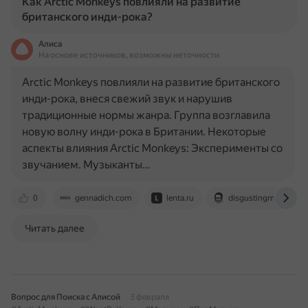
Как Arctic Monkeys повлияли на развитие
британского инди-рока?
Алиса
На основе источников, возможны неточности
Arctic Monkeys повлияли на развитие британского
инди-рока, внеся свежий звук и нарушив
традиционные нормы жанра. Группа возглавила
новую волну инди-рока в Британии. Некоторые
аспекты влияния Arctic Monkeys: Эксперименты со
звучанием. Музыканты…
0
gennadich.com
lenta.ru
disgustingmen.com
Читать далее
Вопрос для Поиска с Алисой
3 февраля