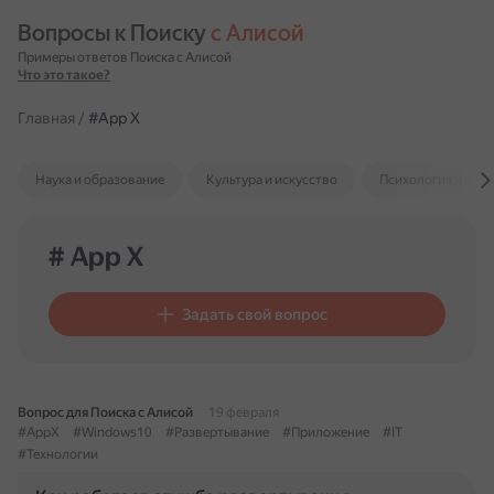
Вопросы к Поиску 
с Алисой
Примеры ответов Поиска с Алисой
Что это такое?
Главная
/
#App X
Наука и образование
Культура и искусство
Психология и отн
# App X
Задать свой вопрос
Вопрос для Поиска с Алисой
19 февраля
#AppX
#Windows10
#Развертывание
#Приложение
#IT
#Технологии