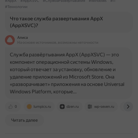
#AppX
#AppXSVC
#СлужбаРазвертывания
#Windows
#IT
#Технологии
Что такое служба развертывания AppX
(AppXSVC)?
Алиса
На основе источников, возможны неточности
Служба развёртывания AppX (AppXSVC) — это
компонент операционной системы Windows,
который отвечает за установку, обновление и
удаление приложений из Microsoft Store. Она
«разворачивает» приложения на основе Universal
Windows Platform, которые…
0
lumpics.ru
dzen.ru
wp-seven.ru
g-ek
Читать далее