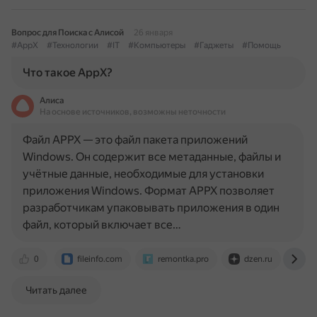
Вопрос для Поиска с Алисой
26 января
#AppX
#Технологии
#IT
#Компьютеры
#Гаджеты
#Помощь
Что такое AppX?
Алиса
На основе источников, возможны неточности
Файл APPX — это файл пакета приложений
Windows. Он содержит все метаданные, файлы и
учётные данные, необходимые для установки
приложения Windows. Формат APPX позволяет
разработчикам упаковывать приложения в один
файл, который включает все…
0
fileinfo.com
remontka.pro
dzen.ru
ww
Читать далее