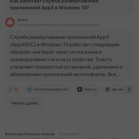
Как работает служба развертывания
приложений AppX в Windows 10?
Алиса
На основе источников, возможны неточности
Служба развёртывания приложений AppX
(AppXSVC) в Windows 10 работает следующим
образом: она берёт пакет из магазина и
«разворачивает» его на устройстве. То есть
управляет корректной установкой, удалением и
обновлением приложений на платформе. Все…
0
hetmanrecovery.com
dzen.ru
wp-seven.ru
Читать далее
Вопрос для Поиска с Алисой
15 февраля