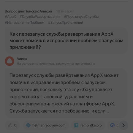
Вопрос для Поиска с Алисой
18 января
#AppX
#СлужбаРазвертывания
#ПерезапускСлужбы
#ИсправлениеПроблем
#ЗапускПриложений
Как перезапуск службы развертывания AppX
может помочь в исправлении проблем с запуском
приложений?
Алиса
На основе источников, возможны неточности
Перезапуск службы развёртывания AppX может
помочь в исправлении проблем с запуском
приложений, поскольку эта служба управляет
корректной установкой, удалением и
обновлением приложений на платформе AppX.
Служба запускается по требованию, и если…
0
hetmanrecovery.com
remontka.pro
g-ek.com