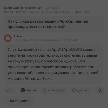
Вопрос для Поиска с Алисой
23 января
#AppX
#Развертывание
#Производительность
#Система
Как служба развертывания AppX влияет на
производительность системы?
Алиса
На основе источников, возможны неточности
Служба развёртывания AppX (AppXSVC) может
влиять на производительность системы, вызывая
высокую загрузку процессора и диска. Это
происходит, когда служба активно работает при
установке, обновлении или удалении приложений
магазина Windows. Как…
0
dzen.ru
remontka.pro
g-ek.com
www.
Читать далее