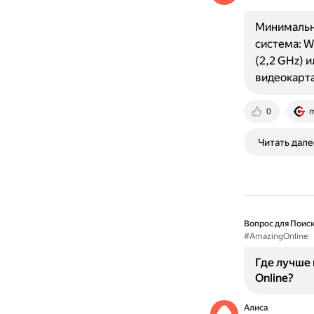
Минимальны
система: W
(2,2 GHz) 
видеокарта
0
m
Читать дале
Вопрос для Поиск
#AmazingOnline
Где лучше 
Online?
Алиса