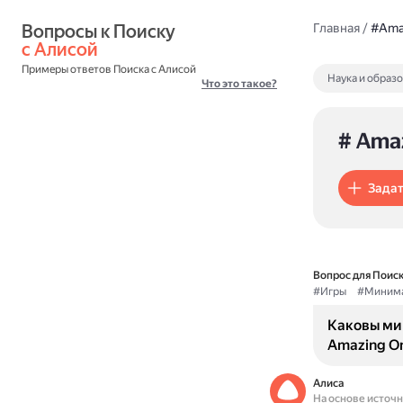
Вопросы к Поиску 
Главная
/
#Amaz
с Алисой
Примеры ответов Поиска с Алисой
Наука и образ
Что это такое?
# Amaz
Задат
Вопрос для Поиск
#Игры
#Минима
Каковы ми
Amazing On
Алиса
На основе источ