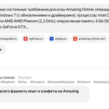
е системные требования для игры Amazing Online: операц
indows 7 (с обновлениями и драйверами); процессор: Intel C
или AMD AMD Phenom (2,2 GHz); оперативная память: 4 Gb D
: GeForce GTX…
moguider.ru
vgtimes.ru
vkplay.ru
amazing-online.com
е
а с Алисой
18 ноября
#Фарминг
#Опыт
#Конфеты
#ИгроваяМеханика
#Гейминг
#Какиграт
всего фармить опыт и конфеты на Amazing