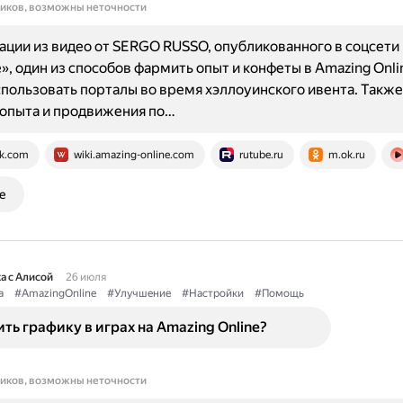
ников, возможны неточности
ции из видео от SERGO RUSSO, опубликованного в соцсети
», один из способов фармить опыт и конфеты в Amazing Onli
ользовать порталы во время хэллоуинского ивента. Также
 опыта и продвижения по…
k.com
wiki.amazing-online.com
rutube.ru
m.ok.ru
е
а с Алисой
26 июля
а
#AmazingOnline
#Улучшение
#Настройки
#Помощь
ть графику в играх на Amazing Online?
ников, возможны неточности