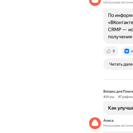
На основе источ
По информа
«ВКонтакте
CRMP — исп
получения
0
v
Читать дале
Вопрос для Поиск
#Игры
#График
Как улучши
Алиса
На основе источ