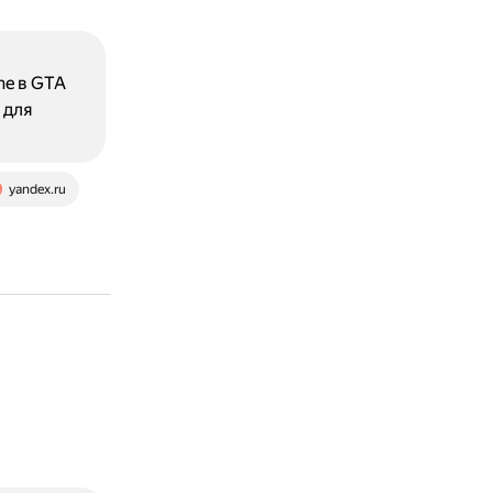
ne в GTA
 для
yandex.ru