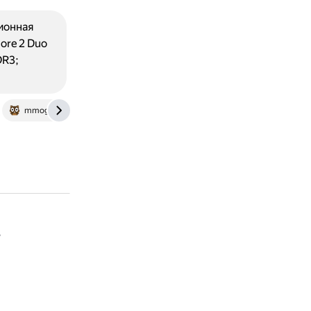
ионная
ore 2 Duo
DR3;
mmogovno.ru
ь