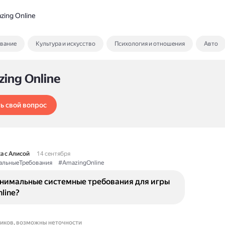
ing Online
ование
Культура и искусство
Психология и отношения
Авто
ing Online
ь свой вопрос
а с Алисой
14 сентября
льныеТребования
#AmazingOnline
нимальные системные требования для игры
line?
ников, возможны неточности