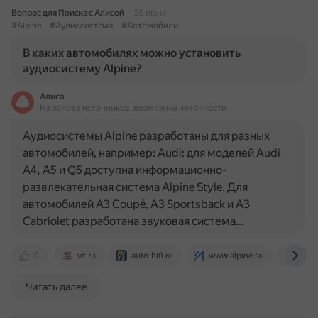
Вопрос для Поиска с Алисой
20 июня
#Alpine
#Аудиосистема
#Автомобили
В каких автомобилях можно установить
аудиосистему Alpine?
Алиса
На основе источников, возможны неточности
Аудиосистемы Alpine разработаны для разных
автомобилей, например: Audi: для моделей Audi
A4, A5 и Q5 доступна информационно-
развлекательная система Alpine Style. Для
автомобилей A3 Coupé, A3 Sportsback и A3
Cabriolet разработана звуковая система…
0
vc.ru
auto-hifi.ru
www.alpine.su
auto
Читать далее