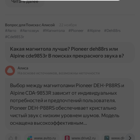
Читать далее
Вопрос для Поиска с Алисой
22 ноября
#Авто
#Автозвук
#Магнитола
#Pioneer
#Alpine
#Deh88rs
#Cde9853r
Какая магнитола лучше? Pioneer deh88rs или
Alpine cde9853r В поисках прекрасного звука в?
Алиса
На основе источников, возможны неточности
Выбор между магнитолами Pioneer DEH-P88RS и
Alpine CDA-9853R зависит от индивидуальных
потребностей и предпочтений пользователя.
Pioneer DEH-P88RS обеспечивает кристально
чистый звук с низким уровнем шумов. Модель
оснащена высокоэффективным…
0
www.avito.ru
www.drive2.ru
www.divi.ru