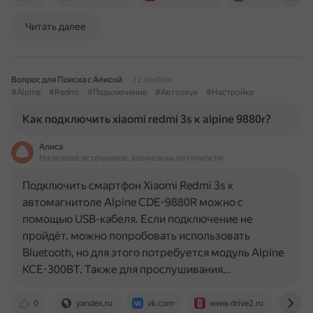
Читать далее
Вопрос для Поиска с Алисой
22 ноября
#Alpine
#Redmi
#Подключение
#Автозвук
#Настройка
Как подключить xiaomi redmi 3s к alpine 9880r?
Алиса
На основе источников, возможны неточности
Подключить смартфон Xiaomi Redmi 3s к
автомагнитоле Alpine CDE-9880R можно с
помощью USB-кабеля. Если подключение не
пройдёт, можно попробовать использовать
Bluetooth, но для этого потребуется модуль Alpine
KCE-300BT. Также для прослушивания…
0
yandex.ru
vk.com
www.drive2.ru
www