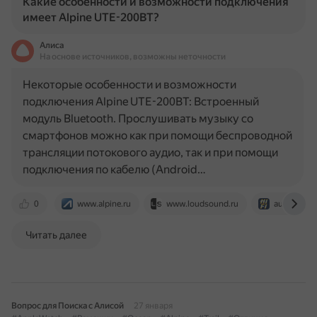
Какие особенности и возможности подключения
имеет Alpine UTE-200BT?
Алиса
На основе источников, возможны неточности
Некоторые особенности и возможности
подключения Alpine UTE-200BT: Встроенный
модуль Bluetooth. Прослушивать музыку со
смартфонов можно как при помощи беспроводной
трансляции потокового аудио, так и при помощи
подключения по кабелю (Android…
0
www.alpine.ru
www.loudsound.ru
auto-hifi.ru
Читать далее
Вопрос для Поиска с Алисой
27 января