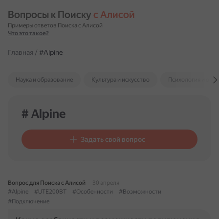
Вопросы к Поиску 
с Алисой
Примеры ответов Поиска с Алисой
Что это такое?
Главная
/
#Alpine
Наука и образование
Культура и искусство
Психология и отн
# Alpine
Задать свой вопрос
Вопрос для Поиска с Алисой
30 апреля
#Alpine
#UTE200BT
#Особенности
#Возможности
#Подключение