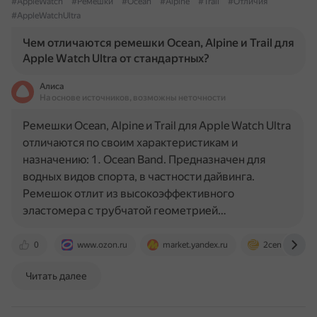
#AppleWatch
#Ремешки
#Ocean
#Alpine
#Trail
#Отличия
#AppleWatchUltra
Чем отличаются ремешки Ocean, Alpine и Trail для
Apple Watch Ultra от стандартных?
Алиса
На основе источников, возможны неточности
Ремешки Ocean, Alpine и Trail для Apple Watch Ultra
отличаются по своим характеристикам и
назначению: 1. Ocean Band. Предназначен для
водных видов спорта, в частности дайвинга.
Ремешок отлит из высокоэффективного
эластомера с трубчатой геометрией…
0
www.ozon.ru
market.yandex.ru
2cent.ru
Читать далее