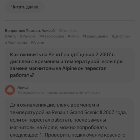
Читать далее
Вопрос для Поиска с Алисой
22 ноября
#Авто
#Ремонт
#Автомобиль
#Рено
#ГрандСценик
#Дисплей
#Магнитола
#Alpine
Как оживить на Рено Гранд Сценик 2 2007 г.
дисплей с временем и температурой, если при
замене магнитолы на Alpine он перестал
работать?
Алиса
На основе источников, возможны неточности
Для оживления дисплея с временем и
температурой на Renault Grand Scenic II 2007 года,
если он перестал работать после замены
магнитолы на Alpine, можно попробовать
следующее: 1. Проверить подключение красного