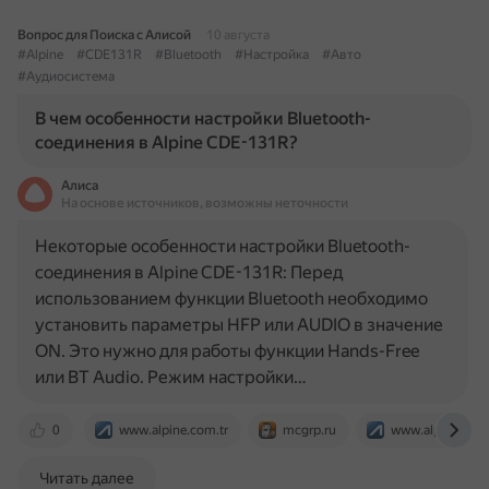
Вопрос для Поиска с Алисой
10 августа
#Alpine
#CDE131R
#Bluetooth
#Настройка
#Авто
#Аудиосистема
В чем особенности настройки Bluetooth-
соединения в Alpine CDE-131R?
Алиса
На основе источников, возможны неточности
Некоторые особенности настройки Bluetooth-
соединения в Alpine CDE-131R: Перед
использованием функции Bluetooth необходимо
установить параметры HFP или AUDIO в значение
ON. Это нужно для работы функции Hands-Free
или BT Audio. Режим настройки…
0
www.alpine.com.tr
mcgrp.ru
www.alpine.ru
Читать далее