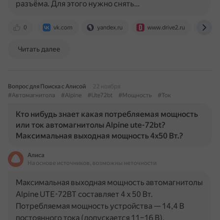
разъёма. Для этого нужно снять…
0
vk.com
yandex.ru
www.drive2.ru
aut
Читать далее
Вопрос для Поиска с Алисой
22 ноября
#Автомагнитола
#Alpine
#Ute72bt
#Мощность
#Ток
Кто нибудь знает какая потребляемая мощность
или ток автомагнитолы Alpine ute-72bt?
Максимальная выходная мощность 4х50 Вт.?
Алиса
На основе источников, возможны неточности
Максимальная выходная мощность автомагнитолы
Alpine UTE-72BT составляет 4 x 50 Вт.
Потребляемая мощность устройства — 14,4 В
постоянного тока (допускается 11–16 В).