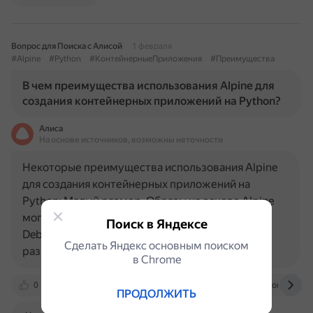
Вопрос для Поиска с Алисой
1 февраля
#Alpine
#Python
#КонтейнерныеПриложения
#Преимущества
В чем преимущества использования Alpine для
создания контейнерных приложений на Python?
Алиса
На основе источников, возможны неточности
Некоторые преимущества использования Alpine
для создания контейнерных приложений на
Python: Малый размер. Образы на основе Alpine
могут быть значительно меньше, чем на основе
Поиск в Яндексе
Debian, что приводит к более быстрому
Сделать Яндекс основным поиском
развёртыванию и меньшему…
в Сhrome
0
bytegoblin.io
www.sobyte.net
pythonspeed.
ПРОДОЛЖИТЬ