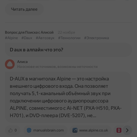
Читать далее
Вопрос для Поиска с Алисой
22 ноября
#Alpine
#Daux
#Автозвук
#Технологии
#Электроника
D aux в алпайн что это?
Алиса
На основе источников, возможны неточности
D-AUX в магнитолах Alpine — это настройка
внешнего цифрового входа. Она позволяет
получать 5,1-канальный объёмный звук при
подключении цифрового аудиопроцессора
ALPINE, совместимого с Ai-NET (PXA-H510, PXA-
H701), и DVD-плеера (DVE-5207), не…
0
manualsbrain.com
www.alpine.co.uk
www.dri