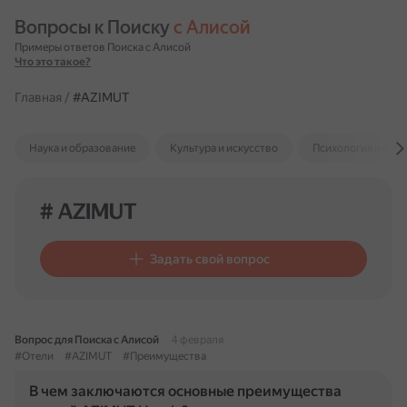
Вопросы к Поиску 
с Алисой
Примеры ответов Поиска с Алисой
Что это такое?
Главная
/
#AZIMUT
Наука и образование
Культура и искусство
Психология и отн
# AZIMUT
Задать свой вопрос
Вопрос для Поиска с Алисой
4 февраля
#Отели
#AZIMUT
#Преимущества
В чем заключаются основные преимущества