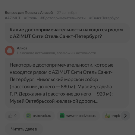
Вопрос для Поиска с Алисой
27 сентября
#AZIMUT
#Отель
#Достопримечательности
#СанктПетербург
Какие достопримечательности находятся рядом
с AZIMUT Сити Отель Санкт-Петербург?
Алиса
На основе источников, возможны неточности
Некоторые достопримечательности, которые
находятся рядом с AZIMUT Сити Отель Санкт-
Петербург: Никольский морской собор
(расстояние до него — 880 м); Музей-усадьба
Г. Р. Державина (расстояние до него — 920 м);
Музей Октябрьской железной дороги…
0
ostrovok.ru
www.tripadvisor.ru
tropki.ru
Читать далее