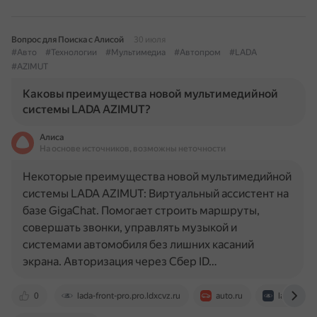
Вопрос для Поиска с Алисой
30 июля
#Авто
#Технологии
#Мультимедиа
#Автопром
#LADA
#AZIMUT
Каковы преимущества новой мультимедийной
системы LADA AZIMUT?
Алиса
На основе источников, возможны неточности
Некоторые преимущества новой мультимедийной
системы LADA AZIMUT: Виртуальный ассистент на
базе GigaChat. Помогает строить маршруты,
совершать звонки, управлять музыкой и
системами автомобиля без лишних касаний
экрана. Авторизация через Сбер ID…
0
lada-front-pro.pro.ldxcvz.ru
auto.ru
ladacenter