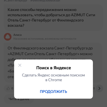
#СанктПетербург
#ФинляндскийВокзал
Какие способы передвижения можно
использовать, чтобы добраться до AZIMUT Сити
Отель Санкт-Петербург от Финляндского
вокзала?
Алиса
На основе источников, возможны неточности
От Финляндского вокзала Санкт-Петербурга до
«AZIMUT Сити Отель Санкт-Петербург» можно
добраться следующим образом: от станции
«Площадь Ленина» на метро доехать до станции
Поиск в Яндексе
«Балтийская», затем пройти около 15 минут до
Сделать Яндекс основным поиском
отеля. Также от Финляндского…
в Сhrome
0
www.spb-guide.ru
conf.neicon.ru
101hotels.
ПРОДОЛЖИТЬ
Читать далее