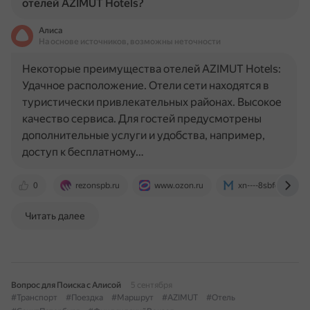
отелей AZIMUT Hotels?
Алиса
На основе источников, возможны неточности
Некоторые преимущества отелей AZIMUT Hotels:
Удачное расположение. Отели сети находятся в
туристически привлекательных районах. Высокое
качество сервиса. Для гостей предусмотрены
дополнительные услуги и удобства, например,
доступ к бесплатному…
0
rezonspb.ru
www.ozon.ru
xn----8sbfc9abnq1a
Читать далее
Вопрос для Поиска с Алисой
5 сентября
#Транспорт
#Поездка
#Маршрут
#AZIMUT
#Отель