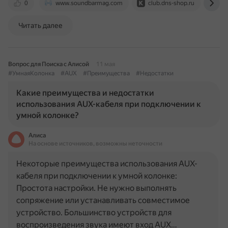
0
www.soundbarmag.com
club.dns-shop.ru
au
Читать далее
Вопрос для Поиска с Алисой
11 мая
#УмнаяКолонка
#AUX
#Преимущества
#Недостатки
Какие преимущества и недостатки
использования AUX-кабеля при подключении к
умной колонке?
Алиса
На основе источников, возможны неточности
Некоторые преимущества использования AUX-
кабеля при подключении к умной колонке:
Простота настройки. Не нужно выполнять
сопряжение или устанавливать совместимое
устройство. Большинство устройств для
воспроизведения звука имеют вход AUX…