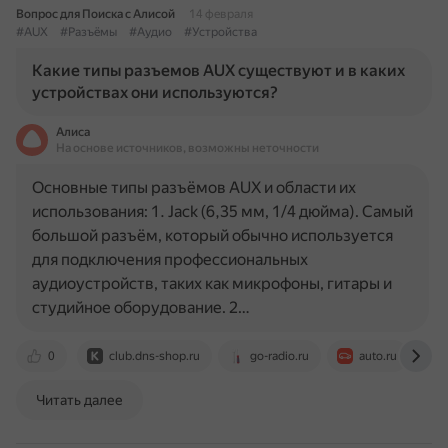
Вопрос для Поиска с Алисой
14 февраля
#AUX
#Разъёмы
#Аудио
#Устройства
Какие типы разъемов AUX существуют и в каких
устройствах они используются?
Алиса
На основе источников, возможны неточности
Основные типы разъёмов AUX и области их
использования: 1. Jack (6,35 мм, 1/4 дюйма). Самый
большой разъём, который обычно используется
для подключения профессиональных
аудиоустройств, таких как микрофоны, гитары и
студийное оборудование. 2…
0
club.dns-shop.ru
go-radio.ru
auto.ru
Читать далее