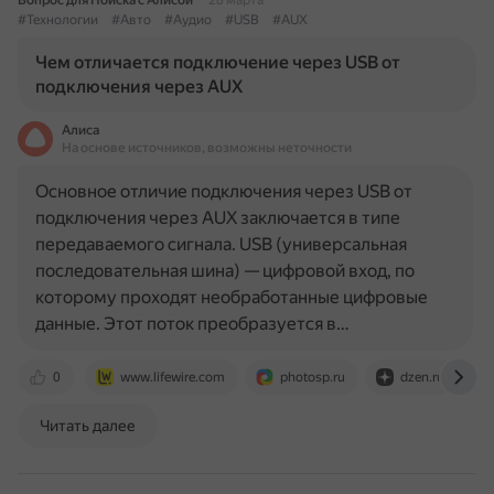
Вопрос для Поиска с Алисой
28 марта
#Технологии
#Авто
#Аудио
#USB
#AUX
Чем отличается подключение через USB от
подключения через AUX
Алиса
На основе источников, возможны неточности
Основное отличие подключения через USB от
подключения через AUX заключается в типе
передаваемого сигнала. USB (универсальная
последовательная шина) — цифровой вход, по
которому проходят необработанные цифровые
данные. Этот поток преобразуется в…
0
www.lifewire.com
photosp.ru
dzen.ru
Читать далее