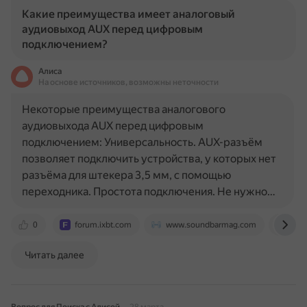
Какие преимущества имеет аналоговый
аудиовыход AUX перед цифровым
подключением?
Алиса
На основе источников, возможны неточности
Некоторые преимущества аналогового
аудиовыхода AUX перед цифровым
подключением: Универсальность. AUX-разъём
позволяет подключить устройства, у которых нет
разъёма для штекера 3,5 мм, с помощью
переходника. Простота подключения. Не нужно…
0
forum.ixbt.com
www.soundbarmag.com
www
Читать далее