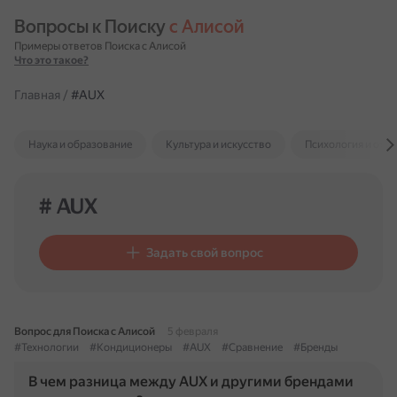
Вопросы к Поиску 
с Алисой
Примеры ответов Поиска с Алисой
Что это такое?
Главная
/
#AUX
Наука и образование
Культура и искусство
Психология и отн
# AUX
Задать свой вопрос
Вопрос для Поиска с Алисой
5 февраля
#Технологии
#Кондиционеры
#AUX
#Сравнение
#Бренды
В чем разница между AUX и другими брендами