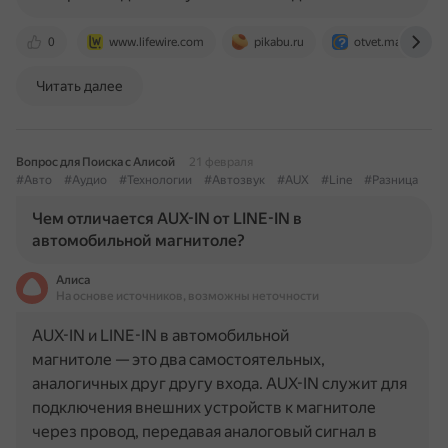
0
www.lifewire.com
pikabu.ru
otvet.mail.ru
Читать далее
Вопрос для Поиска с Алисой
21 февраля
#Авто
#Аудио
#Технологии
#Автозвук
#AUX
#Line
#Разница
Чем отличается AUX-IN от LINE-IN в
автомобильной магнитоле?
Алиса
На основе источников, возможны неточности
AUX-IN и LINE-IN в автомобильной
магнитоле — это два самостоятельных,
аналогичных друг другу входа. AUX-IN служит для
подключения внешних устройств к магнитоле
через провод, передавая аналоговый сигнал в