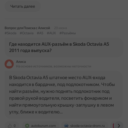
Читать далее
Вопрос для Поиска с Алисой
20 июня
#Skoda
#Octavia
#A5
#AUX
#Разъёмы
Где находится AUX-разъём в Skoda Octavia A5
2011 года выпуска?
Алиса
На основе источников, возможны неточности
В Skoda Octavia A5 штатное место AUX-входа
находится в бардачке, под подлокотником. Чтобы
найти разъём, нужно поднять подлокотник под
правой рукой водителя, посветить фонариком и
найти прямоугольную крышку-заглушку в левом
углу, ближе к водителю…
0
autoburum.com
skoda-octavia-drom.ru
www.d