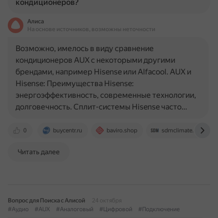
кондиционеров?
Алиса
На основе источников, возможны неточности
Возможно, имелось в виду сравнение
кондиционеров AUX с некоторыми другими
брендами, например Hisense или Alfacool. AUX и
Hisense: Преимущества Hisense:
энергоэффективность, современные технологии,
долговечность. Сплит-системы Hisense часто…
0
buycentr.ru
baviro.shop
sdmclimate.ru
Читать далее
Вопрос для Поиска с Алисой
24 октября
#Аудио
#AUX
#Аналоговый
#Цифровой
#Подключение